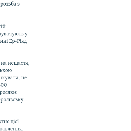
оротьба з
ній
инувачують у
нині Ер-Ріяд
 на нещастя,
ською
ікувати, не
600
креслює
оролівську
тнє цієї
ікавлення.