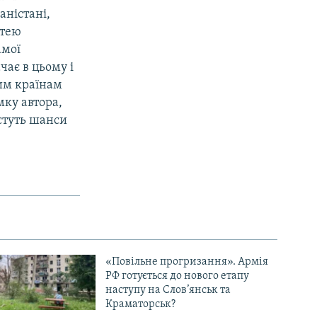
аністані,
ттею
амої
чає в цьому і
им країнам
мку автора,
остуть шанси
«Повільне прогризання». Армія
РФ готується до нового етапу
наступу на Слов’янськ та
Краматорськ?