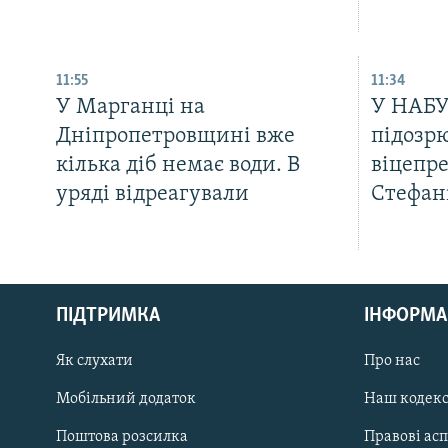
11:55
11:34
У Марганці на
У НАБУ
Дніпропетровщині вже
підозр
кілька діб немає води. В
віцепре
уряді відреагували
Стефан
КРИМ РЕАЛІЇ
РУС
ПІДТРИМКА
ІНФОРМА
УКР
КТАТ
Як слухати
Про нас
Мобільний додаток
Наш кодек
ДОЛУЧАЙСЯ!
Поштова розсилка
Правові ас