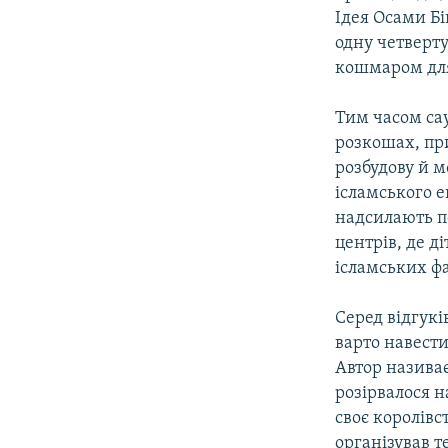
Ідея Осами Бі
одну четверту
кошмаром для
Тим часом сау
розкошах, пр
розбудову й 
ісламського е
надсилають по
центрів, де д
ісламських фа
Серед відгукі
варто навест
Автор назива
розірвалося н
своє королівс
організував т