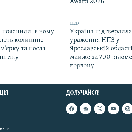
Award 2026
11:17
 пояснили, в чому
Україна підтвердила
юють колишню
ураження НПЗ у
м’єрку та посла
Ярославській області
ішину
майже за 700 кіломе
кордону
ЦІЯ
ДОЛУЧАЙСЯ!
с
пекти