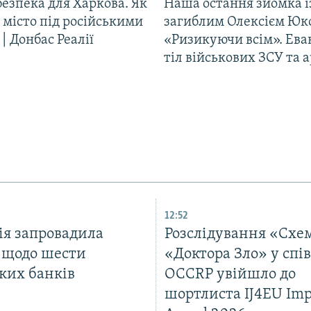
езпека для Харкова. Як
Наша остання зйомка і
 місто під російськими
загиблим Олексієм Юк
| Донбас Реалії
«Ризикуючи всім». Ева
тіл військових ЗСУ та а
12:52
ія запровадила
Розслідування «Схе
ї щодо шести
«Доктора Зло» у спів
ких банків
OCCRP увійшло до
шортлиста IJ4EU Imp