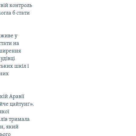
свій контроль
огла б стати
 живе у
стати на
оширення
удівці
ських шкіл і
 них
кій Аравії
йче цайтунґ».
якої
алів тримала
ен, який
цього