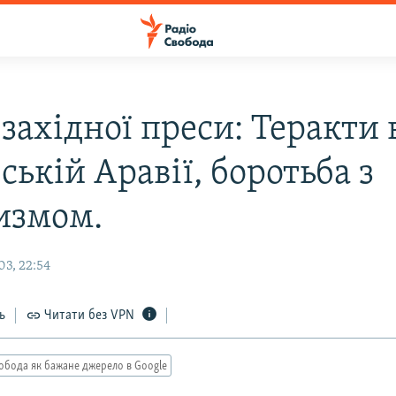
західної преси: Теракти 
ській Аравії, боротьба з
измом.
03, 22:54
ь
Читати без VPN
обода як бажане джерело в Google