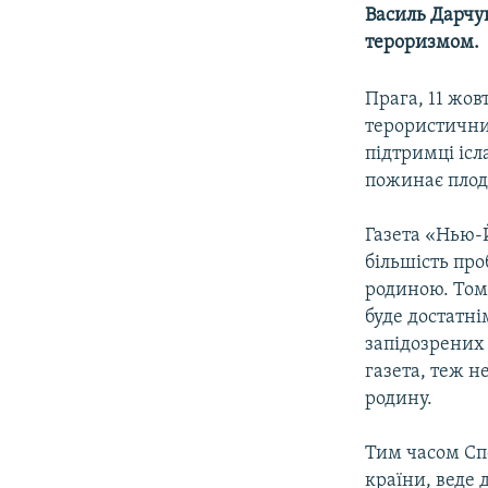
КИТАЙ.ВИКЛИКИ
Василь Дарчук
МУЛЬТИМЕДІА
тероризмом.
ФОТО
Прага, 11 жов
СПЕЦПРОЄКТИ
терористичний
підтримці ісл
ПОДКАСТИ
пожинає плод
Газета «Нью-Й
більшість про
родиною. Том
буде достатні
запідозрених 
газета, теж н
родину.
Тим часом Спо
країни, веде 