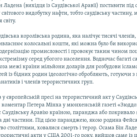
н Ладена (вихідця із Саудівської Аравії) поставити під 
 світового видобутку нафти, тобто саудівську частину, м
 світу.
дівська королівська родина, яка налічує тисячі членів,
ивласнює колосальні кошти, які можна було би викори
модернізацію промисловості і провокує таким чином п
кстремізму серед убогого населення. Водночас багаті са
за межі країни мільйони доларів для розбудови іслам
ітей із бідних родин ідеологічно обробляють, готуючи з
натиків і членів терористичних груп.
в у європейській пресі на терористичний акт у Саудівсь
и коментар Петера Мінха у мюнхенській газеті «Зюддо
є Саудівську Аравію країною, паранджа або покривало 
а дві частини. Під цією паранджею, якою родина Фейс
тво століттями, ховалися смерть і терор. Осама Бін Лад
ерористичні акти у США 2001-го року, вийшов саме із 