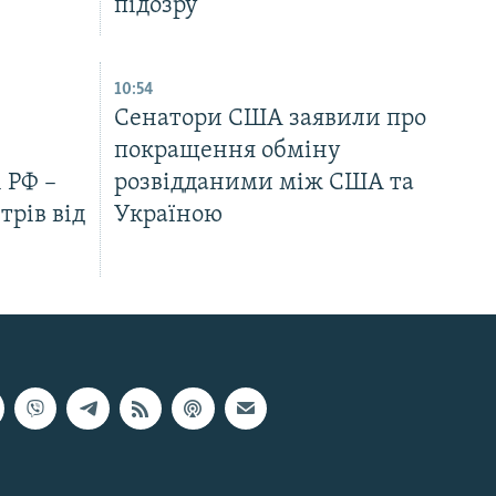
підозру
10:54
Сенатори США заявили про
покращення обміну
 РФ –
розвідданими між США та
трів від
Україною