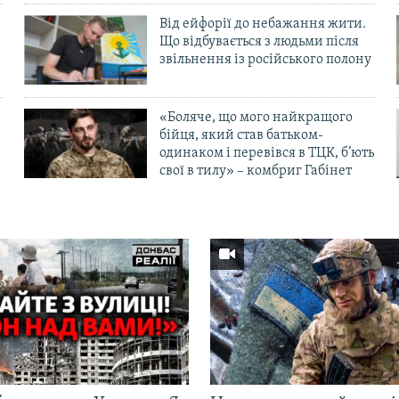
Від ейфорії до небажання жити.
Що відбувається з людьми після
в
звільнення із російського полону
«Боляче, що мого найкращого
бійця, який став батьком-
одинаком і перевівся в ТЦК, б’ють
свої в тилу» – комбриг Габінет