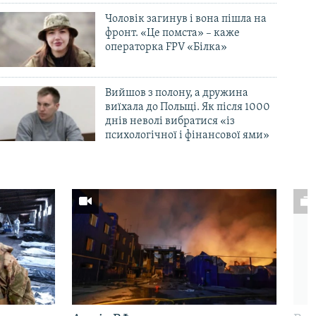
Чоловік загинув і вона пішла на
фронт. «Це помста» – каже
операторка FPV «Білка»
Вийшов з полону, а дружина
виїхала до Польщі. Як після 1000
днів неволі вибратися «із
психологічної і фінансової ями»