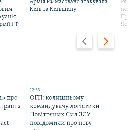
з
Армія РФ масовано атакувала
Рят
овим:
Київ та Київщину
пов
куація
Про
рмії РФ
Яр
Назад
Вперед
12:33
м» про
ОГП: колишньому
праці з
командувачу логістики
Повітряних Сил ЗСУ
act
повідомили про нову