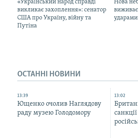
«Український народ справді
Нова неб
викликає захоплення»: сенатор
виживає
США про Україну, війну та
ударами 
Путіна
ОСТАННІ НОВИНИ
13:39
13:02
Ющенко очолив Наглядову
Британ
раду музею Голодомору
санкці
російсь