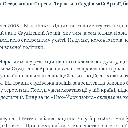
 Огляд західної преси: Теракти в Саудівській Аравії, б
тня 2003 – Більшість західних газет коментують недав
 акт в Саудівській Аравії, яку тим часом оглядачі зв
амського екстремізму у світі. На думку коментаторів, 
и власної політики.
орк таймс» у редакційній статті висловлює думку, що,
блем Саудівської Аравії пов’язані із правлячою королів
у нинішнє посилення поліцейських акцій, як можна оч
м. Від травня саудівська поліція заарештувала близько 
у тероризмі. Поступ у демократизації у цій країні, під
едостатній. Вину за це «Нью-Йорк таймс» складає на к
лучені Штати особливо зацікавлені у боротьбі за майбу
далі газета. При цьому нафта є лише часткою цього зац