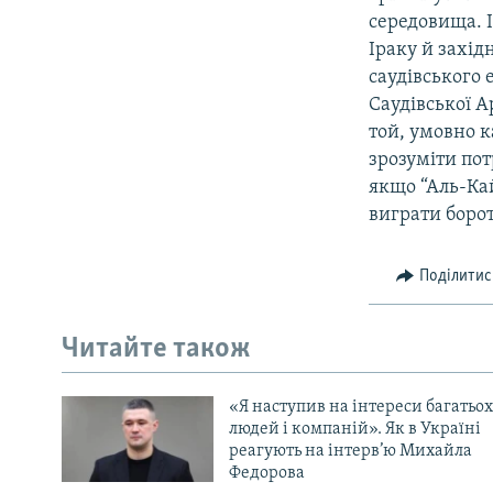
середовища. І
Іраку й захід
саудівського 
Саудівської А
той, умовно 
зрозуміти пот
якщо “Аль-Кай
виграти боро
Поділитис
Читайте також
«Я наступив на інтереси багатьох
людей і компаній». Як в Україні
реагують на інтерв’ю Михайла
Федорова