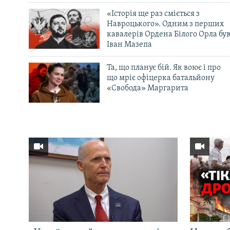
«Історія ще раз сміється з
Навроцького». Одним з перших
кавалерів Ордена Білого Орла бу
Іван Мазепа
Та, що планує бій. Як воює і про
що мріє офіцерка батальйону
«Свобода» Маргарита