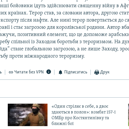
нші бойовики ідуть здійснювати священну війну в Афг
них країнах. Терор став, за словами автора, другою ста
експорту після нафти. Але нині терор повертається до с
равії і стає загрозою для королівської родини. Автор вба
кажучи, позитивний елемент, що це допоможе арабськ
ребу спільної із Заходом боротьби з тероризмом. На ду
да” стане глобальною загрозою, а не лише Заходу, зр
тьбу проти міжнародного тероризму.
ь
Читати без VPN
Підписатись
Друк
«Один стріляє в себе, а двоє
здаються в полон»: комбат 157-ї
ОМБр про Костянтинівку та
ближні бої