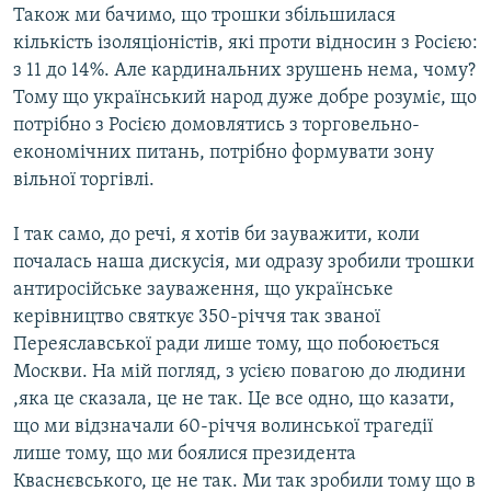
Також ми бачимо, що трошки збільшилася
кількість ізоляціоністів, які проти відносин з Росією:
з 11 до 14%. Але кардинальних зрушень нема, чому?
Тому що український народ дуже добре розуміє, що
потрібно з Росією домовлятись з торговельно-
економічних питань, потрібно формувати зону
вільної торгівлі.
І так само, до речі, я хотів би зауважити, коли
почалась наша дискусія, ми одразу зробили трошки
антиросійське зауваження, що українське
керівництво святкує 350-річчя так званої
Переяславської ради лише тому, що побоюється
Москви. На мій погляд, з усією повагою до людини
,яка це сказала, це не так. Це все одно, що казати,
що ми відзначали 60-річчя волинської трагедії
лише тому, що ми боялися президента
Кваснєвського, це не так. Ми так зробили тому що в