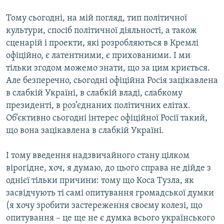
Тому сьогодні, на мій погляд, тип політичної
культури, спосіб політичної діяльності, а також
сценарій і проекти, які розробляються в Кремлі
офіційно, є латентними, є прихованими. І ми
тільки згодом можемо знати, що за цим криється.
Але безперечно, сьогодні офіційна Росія зацікавлена
в слабкій Україні, в слабкій владі, слабкому
президенті, в роз’єднаних політичних елітах.
Об’єктивно сьогодні інтерес офіційної Росії такий,
що вона зацікавлена в слабкій Україні.
І тому введення надзвичайного стану цілком
вірогідне, хоч, я думаю, до цього справа не дійде з
однієї тільки причини: тому що Коса Тузла, як
засвідчують ті самі опитування громадської думки
(я хочу зробити застереження своєму колезі, що
опитування – це ще не є думка всього українського