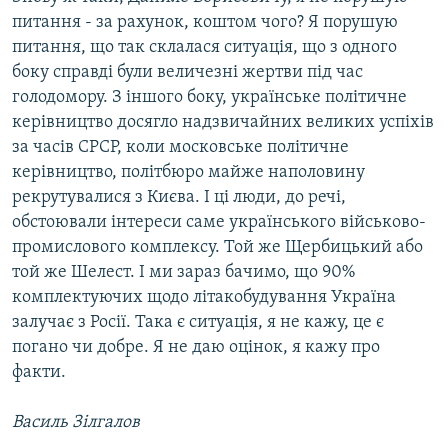
питання - за рахунок, коштом чого? Я порушую
питання, що так склалася ситуація, що з одного
боку справді були величезні жертви під час
голодомору. З іншого боку, українське політичне
керівництво досягло надзвичайних великих успіхів
за часів СРСР, коли московське політичне
керівництво, політбюро майже наполовину
рекрутувалися з Києва. І ці люди, до речі,
обстоювали інтереси саме українського військово-
промислового комплексу. Той же Щербицький або
той же Шелест. І ми зараз бачимо, що 90%
комплектуючих щодо літакобудування Україна
залучає з Росії. Така є ситуація, я не кажу, це є
погано чи добре. Я не даю оцінок, я кажу про
факти.
Василь Зілгалов