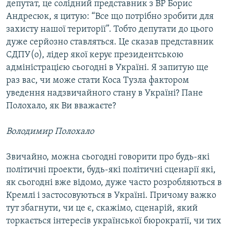
депутат, це солідний представник з ВР Борис
Андресюк, я цитую: “Все що потрібно зробити для
захисту нашої території”. Тобто депутати до цього
дуже серйозно ставляться. Це сказав представник
СДПУ(о), лідер якої керує президентською
адміністрацією сьогодні в Україні. Я запитую ще
раз вас, чи може стати Коса Тузла фактором
уведення надзвичайного стану в Україні? Пане
Полохало, як Ви вважаєте?
Володимир Полохало
Звичайно, можна сьогодні говорити про будь-які
політичні проекти, будь-які політичні сценарії які,
як сьогодні вже відомо, дуже часто розробляються в
Кремлі і застосовуються в Україні. Причому важко
тут збагнути, чи це є, скажімо, сценарій, який
торкається інтересів української бюрократії, чи тих