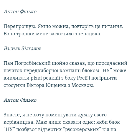
Антон Фінько
Перепрошую. Якщо можна, повторіть це питання.
Воно трошки мене заскочило зненацька.
Василь Зілгалов
Пан Погребінський щойно сказав, що передчасний
початок передвиборчої кампанії блоком “НУ” може
викликати різкі реакції з боку Росії і погіршити
стосунки Віктора Ющенка з Москвою.
Антон Фінько
Знаєте, я не хочу коментувати думку свого
керівництва. Маю лише сказати одне: якби блок
“НУ” позбувся відвертих “русожерських” кіл на