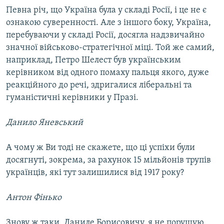
Певна річ, що Україна була у складі Росії, і це не є
ознакою суверенності. Але з іншого боку, Україна,
перебуваючи у складі Росії, досягла надзвичайно
значної військово-стратегічної міці. Той же самий,
наприклад, Петро Шелест був українським
керівником від одного помаху пальця якого, дуже
реакційного до речі, здригалися ліберальні та
гуманістичні керівники у Празі.
Данило Яневський
А чому ж Ви тоді не скажете, що ці успіхи були
досягнуті, зокрема, за рахунок 15 мільйонів трупів
українців, які тут залишилися від 1917 року?
Антон Фінько
Знову ж таки, Даниле Борисовичу, я не порушую