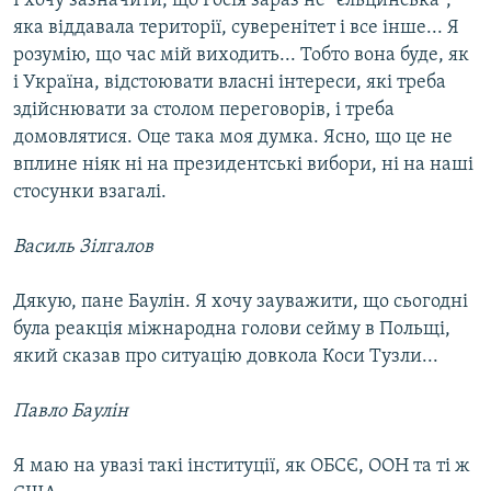
І хочу зазначити, що Росія зараз не “єльцинська”,
яка віддавала території, суверенітет і все інше... Я
розумію, що час мій виходить... Тобто вона буде, як
і Україна, відстоювати власні інтереси, які треба
здійснювати за столом переговорів, і треба
домовлятися. Оце така моя думка. Ясно, що це не
вплине ніяк ні на президентські вибори, ні на наші
стосунки взагалі.
Василь Зілгалов
Дякую, пане Баулін. Я хочу зауважити, що сьогодні
була реакція міжнародна голови сейму в Польщі,
який сказав про ситуацію довкола Коси Тузли...
Павло Баулін
Я маю на увазі такі інституції, як ОБСЄ, ООН та ті ж