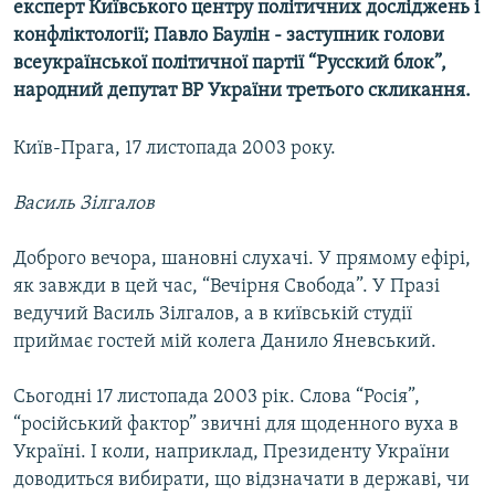
експерт Київського центру політичних досліджень і
МУЛЬТИМЕДІА
конфліктології; Павло Баулін - заступник голови
ФОТО
всеукраїнської політичної партії “Русский блок”,
народний депутат ВР України третього скликання.
СПЕЦПРОЄКТИ
ПОДКАСТИ
Київ-Прага, 17 листопада 2003 року.
КРИМ РЕАЛІЇ
Василь Зілгалов
РУС
Доброго вечора, шановні слухачі. У прямому ефірі,
УКР
як завжди в цей час, “Вечірня Свобода”. У Празі
КТАТ
ведучий Василь Зілгалов, а в київській студії
приймає гостей мій колега Данило Яневський.
ДОЛУЧАЙСЯ!
Сьогодні 17 листопада 2003 рік. Слова “Росія”,
“російський фактор” звичні для щоденного вуха в
Україні. І коли, наприклад, Президенту України
доводиться вибирати, що відзначати в державі, чи