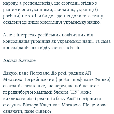
народу, а респондентів), що сьогодні, згідно з
різними опитуваннями, звичайно, українці (і
росіяни) не хотіли би доведення до такого стану,
оскільки це лише консолідує українську націю.
А не в інтересах російських політичних кіл –
консолідація українців як української нації. Та сама
консолідація, яка відбувається в Росії.
Василь Зілгалов
Дякую, пане Полохало. До речі, радник АП
Михайло Погребінський (це Ваш шеф, пане Фінько)
сьогодні сказав таке, що передчасний початок
передвиборчої кампанії блоком “НУ” може
викликати різкі реакції з боку Росії і погіршити
стосунки Віктора Ющенка з Москвою. Що це може
означати, пане Фінько?