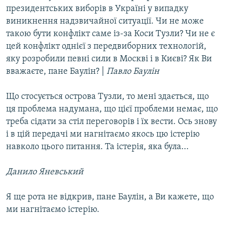
президентських виборів в Україні у випадку
виникнення надзвичайної ситуації. Чи не може
такою бути конфлікт саме із-за Коси Тузли? Чи не є
цей конфлікт однієї з передвиборних технологій,
яку розробили певні сили в Москві і в Києві? Як Ви
вважаєте, пане Баулін? |
Павло Баулін
Що стосується острова Тузли, то мені здається, що
ця проблема надумана, що цієї проблеми немає, що
треба сідати за стіл переговорів і їх вести. Ось знову
і в цій передачі ми нагнітаємо якось цю істерію
навколо цього питання. Та істерія, яка була...
Данило Яневський
Я ще рота не відкрив, пане Баулін, а Ви кажете, що
ми нагнітаємо істерію.