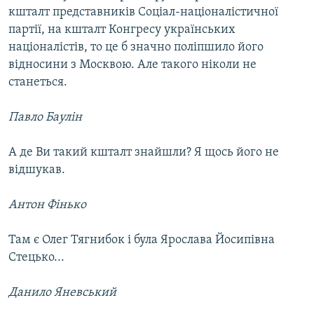
кшталт представників Соціал-націоналістичної
партії, на кшталт Конгресу українських
націоналістів, то це б значно поліпшило його
відносини з Москвою. Але такого ніколи не
станеться.
Павло Баулін
А де Ви такий кшталт знайшли? Я щось його не
відшукав.
Антон Фінько
Там є Олег Тягнибок і була Ярослава Йосипівна
Стецько...
Данило Яневський