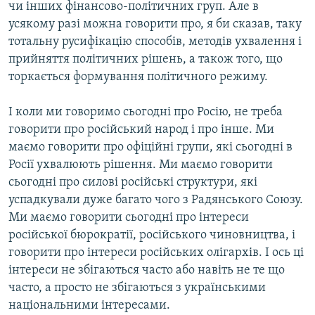
чи інших фінансово-політичних груп. Але в
усякому разі можна говорити про, я би сказав, таку
тотальну русифікацію способів, методів ухвалення і
прийняття політичних рішень, а також того, що
торкається формування політичного режиму.
І коли ми говоримо сьогодні про Росію, не треба
говорити про російський народ і про інше. Ми
маємо говорити про офіційні групи, які сьогодні в
Росії ухвалюють рішення. Ми маємо говорити
сьогодні про силові російські структури, які
успадкували дуже багато чого з Радянського Союзу.
Ми маємо говорити сьогодні про інтереси
російської бюрократії, російського чиновництва, і
говорити про інтереси російських олігархів. І ось ці
інтереси не збігаються часто або навіть не те що
часто, а просто не збігаються з українськими
національними інтересами.