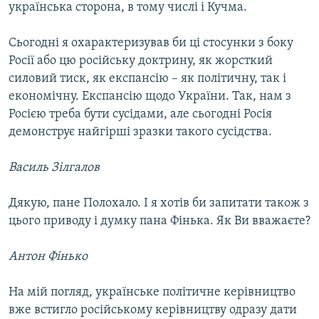
українська сторона, в тому числі і Кучма.
Сьогодні я охарактеризував би ці стосунки з боку
Росії або цю російську доктрину, як жорсткий
силовий тиск, як експансію – як політичну, так і
економічну. Експансію щодо України. Так, нам з
Росією треба бути сусідами, але сьогодні Росія
демонструє найгірші зразки такого сусідства.
Василь Зілгалов
Дякую, пане Полохало. І я хотів би запитати також з
цього приводу і думку пана Фінька. Як Ви вважаєте?
Антон Фінько
На мій погляд, українське політичне керівництво
вже встигло російському керівництву одразу дати