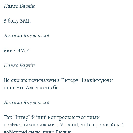
Павло Баулін
З боку ЗМІ.
Данило Яневський
Яких ЗМІ?
Павло Баулін
Це скрізь: починаючи з “Інтеру” і закінчуючи
іншими. Але я хотів би...
Данило Яневський
Так “Інтер” й інші контролюються тими
політичними силами в Україні, які є проросійські
лобістські сили, пане Баулін.