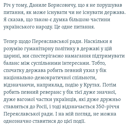
Річ у тому, Даниле Борисовичу, що я не порушував
питання, як може існувати чи не існувати держава.
Я сказав, що такою є думка більшою частини
українського народу. Це одне питання.
Тепер щодо Переяславської ради. Наскільки я
розумію гуманітарну політику в державі у цій
царині, ми спостерігаємо намагання підтримувати
баланс між суспільними інтересами. Тобто,
спочатку держава робить певний ухил у бік
національно-демократичної спільноти,
відзначаючи, наприклад, подію у Крутах. Потім
робить певний реверанс у бік тієї дуже значної,
дуже вагомої частки українців, які дуже дружньо
ставляться до Росії, і тоді відзначається 350-річчя
Переяславської ради. І на мій погляд, не можна
однозначно ставитися до цієї події.