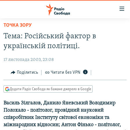
Доступність
посилання
Перейти
ТОЧКА ЗОРУ
до
РАДІО СВОБОДА – 70 РОКІВ
Тема: Російський фактор в
основного
ВСЕ ЗА ДОБУ
матеріалу
українській політиці.
СТАТТІ
Перейти
до
17 листопада 2003, 23:08
ВІЙНА
ПОЛІТИКА
основної
РОСІЙСЬКА «ФІЛЬТРАЦІЯ»
Поділитись
Читати без VPN
ЕКОНОМІКА
навігації
Перейти
ДОНБАС.РЕАЛІЇ
СУСПІЛЬСТВО
до
Додати Радіо Свобода як бажане джерело в Google
КРИМ.РЕАЛІЇ
КУЛЬТУРА
пошуку
Василь Зілгалов, Данило Яневський Володимир
ТИ ЯК?
СПОРТ
Полохало - політолог, провідний науковий
СХЕМИ
УКРАЇНА
співробітник Інституту світової економіки та
міжнародних відносин; Антон Фінько - політолог,
КИТАЙ.ВИКЛИКИ
СВІТ