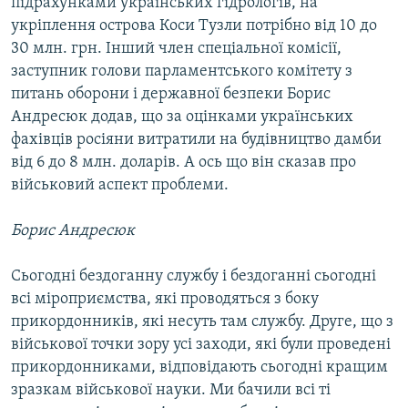
підрахунками українських гідрологів, на
укріплення острова Коси Тузли потрібно від 10 до
30 млн. грн. Інший член спеціальної комісії,
заступник голови парламентського комітету з
питань оборони і державної безпеки Борис
Андресюк додав, що за оцінками українських
фахівців росіяни витратили на будівництво дамби
від 6 до 8 млн. доларів. А ось що він сказав про
військовий аспект проблеми.
Борис Андресюк
Сьогодні бездоганну службу і бездоганні сьогодні
всі міроприємства, які проводяться з боку
прикордонників, які несуть там службу. Друге, що з
військової точки зору усі заходи, які були проведені
прикордонниками, відповідають сьогодні кращим
зразкам військової науки. Ми бачили всі ті