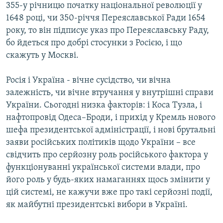
355-у річницю початку національної революції у
Усі сайти RFE/RL
1648 році, чи 350-річчя Переяславської Ради 1654
року, то він підписує указ про Переяславську Раду,
бо йдеться про добрі стосунки з Росією, і що
скажуть у Москві.
Росія і Україна - вічне сусідство, чи вічна
залежність, чи вічне втручання у внутрішні справи
України. Сьогодні низка факторів: і Коса Тузла, і
нафтопровід Одеса–Броди, і прихід у Кремль нового
шефа президентської адміністрації, і нові брутальні
заяви російських політиків щодо України – все
свідчить про серйозну роль російського фактора у
функціонуванні української системи влади, про
його роль у будь-яких намаганнях щось змінити у
цій системі, не кажучи вже про такі серйозні події,
як майбутні президентські вибори в Україні.