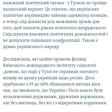
належний політичний сигнал : з Тузлою не пройде
казахський варіант. Це означає, що українське
політичне керівництво зайняло адекватну позицію,
а тепер слід докласти усіх можливих зусиль для
того, щоб знизити рівень політичної напруженості.
Слід шукати взаємних політичних домовленостей і
не допускати подальшої конфронтації. Такою є
думка українського народу.
Дослідження, які щойно провели фахівці
Київського міжнародного інституту соціології
,довели, що події у Тузлі не справили значного
впливу на думку українців щодо росіян. Десь
приблизно з 59 до 64% збільшилася питома вага
тих, що вважають, що Україна і Росія мають бути
незалежними державами, дружніми державами,
але без митниць, без віз і з відкритими кордонами.