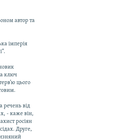
фоном автор та
ька імперія
і”.
ючовик
ла ключ
терв’ю цього
товим.
а речень від
, - каже він,
захист росіян
сідах. Друге,
чизняний