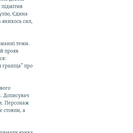
 підмітив
рузію, Єдина
а якихось сил,
уманні теми.
ий прояв
ся:
 граніца” про
ового
і. Дописувач
ти. Персонаж
є стовпи, а
 тримати язика