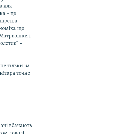
а для
ка – це
дарства
ономіка ще
 “Матрьошки і
олстиє” –
не тільки їм.
нітара точно
вачі вбачають
сом доволі