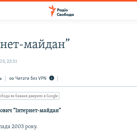
рнет-майдан”
3, 23:51
ь
Читати без VPN
обода як бажане джерело в Google
ович “Інтернет-майдан”
опада 2003 року.