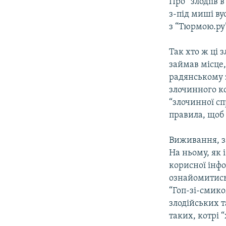
Про “злодіїв в
з-під миші ву
з “Тюрмою.ру”
Так хто ж ці з
займав місце
радянському з
злочинного ко
“злочинної сп
правила, щоб
Виживання, за
На ньому, як 
корисної інфо
ознайомитись
“Гоп-зі-смико
злодійських т
таких, котрі 