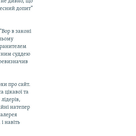
і не дивно, що
ресний допит”
“Вор в законі
ньому
 хранителем
очним суддею
еревизначив
хи про сайт.
а цікавої та
 лідерів,
ійні натепер
галерея
 і навіть