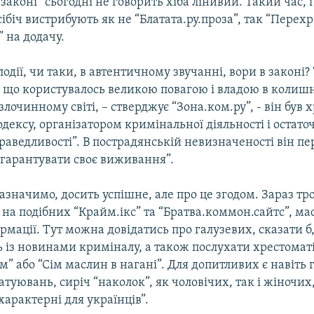
 законі” сьогодні не говорить хіба лінивий. Такий час, 
сібіч вистрибують як не “Блатата.ру.проза”, так “Перех
 на додачу.
лодії, чи таки, в автентичному звучанні, вори в законі? 
, що користувалось великою повагою і владою в колиш
лочинному світі, – стверджує “Зона.ком.ру”, - він був
дексу, організатором кримінальної діяльності і остат
раведливості”. В пострадянській невизначеності він п
 гарантувати своє виживання”.
значимо, досить успішне, але про це згодом. Зараз тро
і на подібних “Крайм.ікс” та “Братва.коммон.сайтс”, мас
рмації. Тут можна довідатись про галузевих, сказати б,
 із новинами криміналу, а також послухати хрестомат
м” або “Сім маслин в нагані”. Для допитливих є навіть 
атуювань, сиріч “наколок”, як чоловічих, так і жіночих,
“характерні для українців”.