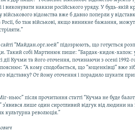
і і виконувати накази російського уряду. У будь-якій кр
у військового відомства вже б давно поперли у відстав
в Росії, бо там військові, якщо виникне бажання, можуть
тріляти.”
сайті “Майдан.орг.юей” підозрюють, що готується роз
ди. Такий собі Мартинюк пише: “Бардак-кидок-хапок: 
і дії Кучми та його оточення, починаючи з осені 1992-г
 пояснює: “А кому сподобається, що “ющенківці” вже з
ого відставку? От йому оточення і порадило шукати прив
Міг-ньюс” після прочитання статті “Кучма не буде бало
” з’явився лише один сиротливий відгук від людини на 
як культурна революція.”
мович