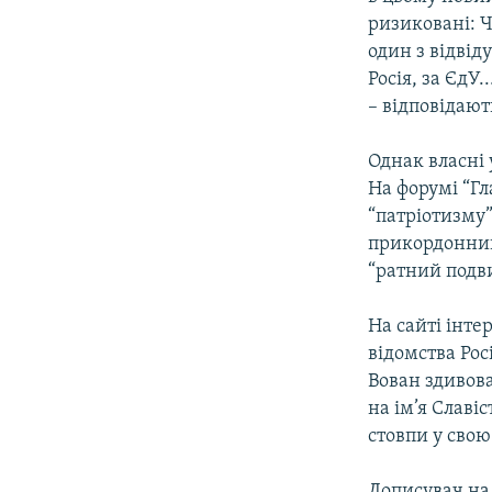
ризиковані: Ч
один з відвід
Росія, за ЄдУ.
– відповідают
Однак власні 
На форумі “Гл
“патріотизму”
прикордонний 
“ратний подв
На сайті інте
відомства Рос
Вован здивова
на ім’я Славі
стовпи у свою
Дописувач на 