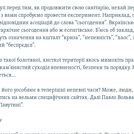
уп перед тим, як продовжити свою санітарію, нехай п
 з вами спробуємо провести експеримент. Наприклад, 
ідповідних асоціацій до слова “сьогодення”. Вкраїнське
архічне сьогодення або ж есенгівське. Б’юсь об заклад
ь означення на кшталт “криза”, “непевність”, “хаос”, а
й “беспрєдєл”.
з такої болотяної, хисткої території якось мимохіть пр
кам’янистий суходіл впевненості, безпеки та порядку. 
ться...
 його уособлює в теперішні непевні часи? Може, люди,
тись на вельми специфічних сайтах. Далі Павло Вольва
Павутині”.
ч