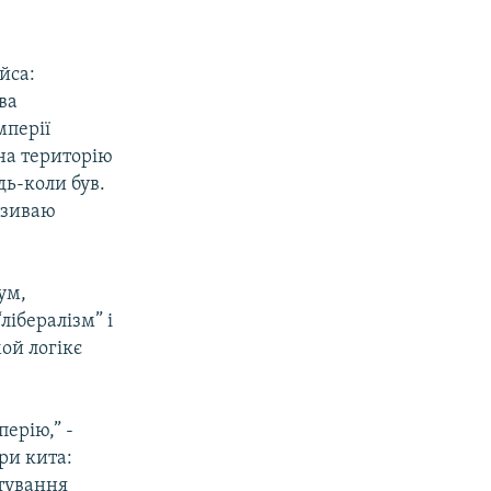
йса:
ва
мперії
на територію
дь-коли був.
називаю
ум,
лібералізм” і
мой логікє
перію,” -
ри кита:
нтування