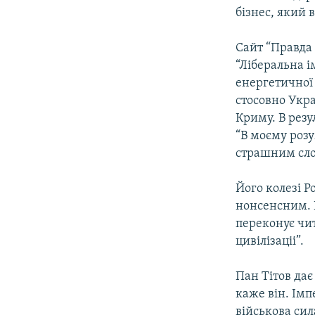
бізнес, який 
Сайт “Правда
“Ліберальна і
енергетичної 
стосовно Укра
Криму. В резу
“В моєму розум
страшним сло
Його колезі Р
нонсенсним. Н
переконує чит
цивілізаціі”.
Пан Тітов дає
каже він. Імп
військова сил