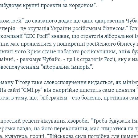
вибудовує крупні проекти за кордоном”.
 ком юей” до сказаного додає ще одне одкровення Чуба
мперія – це окупація України російським бізнесом.” Гла
компанії “ЄЕС Росії” вважає, що стратегія ліберальної і
їни має проявлятися у поширенні російського бізнесу 
льтаті чого Крим стане набагато російськішим, аніж бу
інні, - резюмує Чубайс, - це і є стратегія Росії, яку я 
восполученням “ліберальна імперія”.
оману Тітову таке словосполучення видається, як мінім
а сайті “СМІ.ру” він енергійно шпетить саме поняття “
ача в тому, що: “лібєралізм - ето болєзнь, протівная са
 простий рецепт лікування хвороби. “Треба будувати ім
ерська влада, на його переконання, має спиратися на т
а, культура, гроші. “Військова сила потрібна для цеме