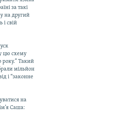
аїні за такі
ку на другий
 і свій
пуск
у цю схему
о року.” Такий
ібрали мільйон
ід і “законне
туватися на
ім’я Саша: