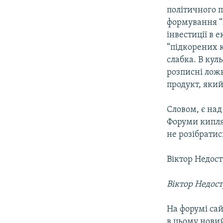
політичного п
формування “і
інвестиції в 
“підкорених к
слабка. В кул
розписні ложк
продукт, який
Словом, є над
Форуми кипля
не розібратис
Віктор Недост
Віктор Недос
На форумі сай
в цьому новий