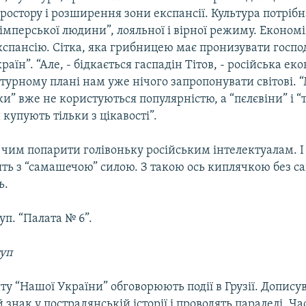
ростору і розширення зони експансії. Культура потрібн
мперської людини”, лояльної і вірної режиму. Економі
експансію. Сітка, яка грибницею має пронизувати госпо
раїн”. “Але, - бідкається гаспадін Тітов, - російська ек
ьтурному плані нам уже нічого запропонувати світові.
и” вже не користуються популярністю, а “пєлєвіни” і “т
 купують тільки з цікавості”.
 чим попарити голівоньку російським інтелектуалам. І 
ть з “самашечою” силою. З такою ось киплячкою без са
ь.
уп. “Палата № 6”.
туп
ту “Нашої України” обговорюють події в Грузії. Допису
 знак у пострадянській історії і проводять паралелі. Ча