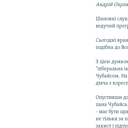
МУЛЬТИМЕДІА
Андрій Охрі
ФОТО
Шановні слуха
СПЕЦПРОЄКТИ
ведучий прог
ПОДКАСТИ
Сьогодні вран
подібна до Вс
З цією думкою
“ліберальна і
Чубайсом. На 
діяча з корес
Опустивши дов
пана Чубайса
- має бути од
не тільки за 
захист і підт