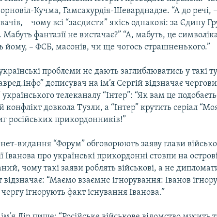
орновіл-Кучма, Гамсахурдія-Шеварднадзе. “А до речі, –
увачів, – чому всі “заєдисти” якісь однакові: за Єдину Г
.. Мабуть фантазії не вистачає?” “А, мабуть, це символік
ь йому, – ФСБ, масонів, чи ще чогось страшненького.”
українські проблеми не дають заглиблюватись у такі т
авред.інфо” дописувач на ім’я Сергій відзначає чергов
 українського телеканалу “Інтер”: “Як вам це подобаєть
конфлікт довкола Тузли, а “Інтер” крутить серіал “Моя
иг російських прикордонників!”
рнет-видання “Форум” обговорюють заяву глави військ
ії Іванова про українські прикордонні стовпи на остров
ний, чому такі заяви роблять військові, а не диплома
ст відзначає: “Маємо взаємне ігнорування: Іванов ігнору
 чергу ігнорують факт існування Іванова.”
ім’я Дір пише: “Російське військове відомство мусить