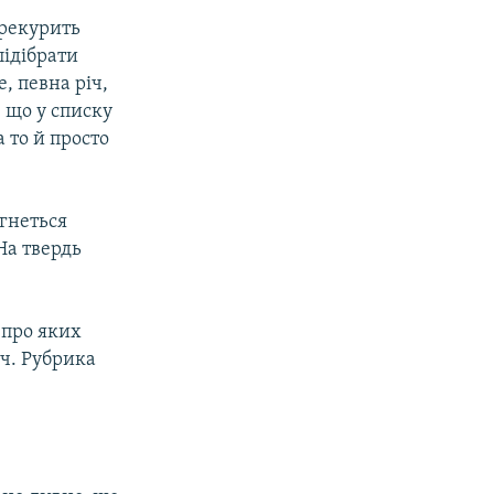
ерекурить
підібрати
, певна річ,
, що у списку
 то й просто
агнеться
На твердь
 про яких
ч. Рубрика