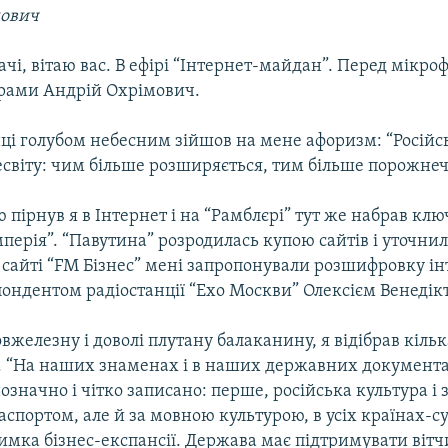
мович
чі, вітаю вас. В ефірі “Інтернет-майдан”. Перед мікро
рами Андрій Охрімович.
ці голубом небесним зійшов на мене афоризм: “Російс
есвіту: чим більше розширяється, тим більше порожнеч
 пірнув я в Інтернет і на “Рамблєрі” тут же набрав кл
мперія”. “Павутина” розродилась купою сайтів і уточни
сайті “FM Бізнес” мені запропонували розшифровку ін
пондентом радіостанції “Ехо Москви” Олексієм Венедік
железну і доволі плутану балаканину, я відібрав кільк
. “На наших знаменах і в наших державних документах
нозначно і чітко записано: перше, російська культура і 
паспортом, але й за мовною культурою, в усіх країнах-су
римка бізнес-експансії. Держава має підтримувати віт