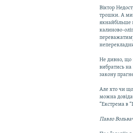
Віктор Недост
трошки. А ми
якнайбільше в
калиново-оліг
переважатимут
неперекладни
Не дивно, що 
вибратись на 
закону прагне
Але хто чи що
можна довіда
“Екстрема в “
Павло Вольва