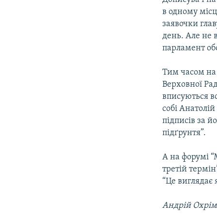
в одному місц
заявочки глав
день. Але не 
парламент обс
Тим часом на 
Верховної Ра
вписуються вс
собі Анатолій
підписів за й
підґрунтя”.
А на форумі “
третій термін
“Це виглядає 
Андрій Охрі