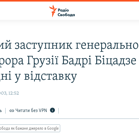
й заступник генерально
ора Грузії Бадрі Біцадзе
ні у відставку
03, 12:52
ь
Читати без VPN
обода як бажане джерело в Google