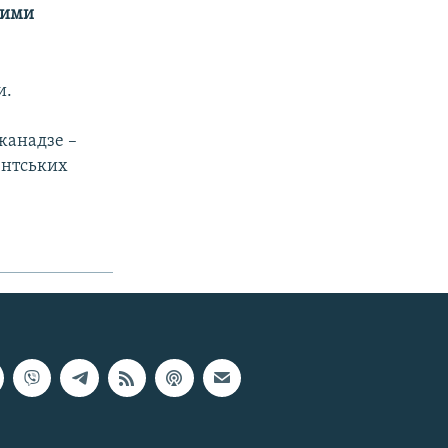
чними
и.
жанадзе –
ментських