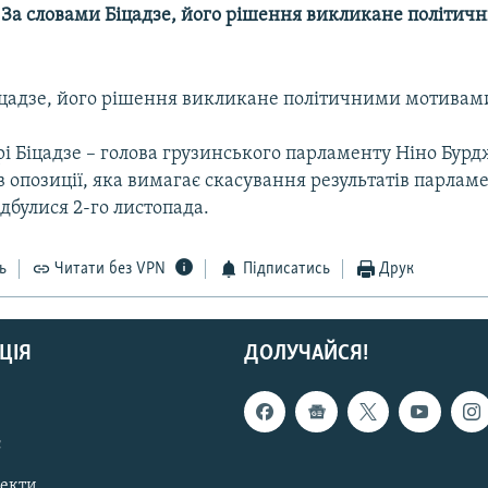
-- За словами Біцадзе, його рішення викликане політи
іцадзе, його рішення викликане політичними мотивам
і Біцадзе – голова грузинського парламенту Ніно Бурд
ів опозиції, яка вимагає скасування результатів парла
ідбулися 2-го листопада.
ь
Читати без VPN
Підписатись
Друк
ЦІЯ
ДОЛУЧАЙСЯ!
с
пекти