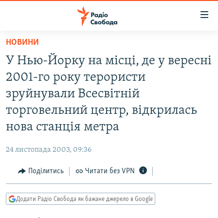
Доступність
посилання
Перейти
НОВИНИ
до
РАДІО СВОБОДА – 70 РОКІВ
У Нью-Йорку на місці, де у вересні
основного
ВСЕ ЗА ДОБУ
матеріалу
2001-го року терористи
СТАТТІ
Перейти
зруйнували Всесвітній
до
ВІЙНА
ПОЛІТИКА
торговельний центр, відкрилась
основної
РОСІЙСЬКА «ФІЛЬТРАЦІЯ»
ЕКОНОМІКА
навігації
нова станція метра
Перейти
ДОНБАС.РЕАЛІЇ
СУСПІЛЬСТВО
до
24 листопада 2003, 09:36
КРИМ.РЕАЛІЇ
КУЛЬТУРА
пошуку
Поділитись
Читати без VPN
ТИ ЯК?
СПОРТ
СХЕМИ
УКРАЇНА
Додати Радіо Свобода як бажане джерело в Google
КИТАЙ.ВИКЛИКИ
СВІТ