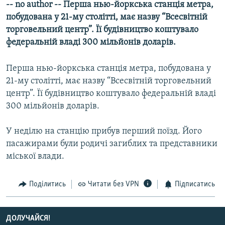
-- no author -- Перша нью-йоркська станція метра,
МУЛЬТИМЕДІА
побудована у 21-му столітті, має назву “Всесвітній
ФОТО
торговельний центр”. Її будівництво коштувало
федеральній владі 300 мільйонів доларів.
СПЕЦПРОЄКТИ
ПОДКАСТИ
Перша нью-йоркська станція метра, побудована у
21-му столітті, має назву “Всесвітній торговельний
КРИМ РЕАЛІЇ
центр”. Її будівництво коштувало федеральній владі
РУС
300 мільйонів доларів.
УКР
У неділю на станцію прибув перший поїзд. Його
КТАТ
пасажирами були родичі загиблих та представники
міської влади.
ДОЛУЧАЙСЯ!
Поділитись
Читати без VPN
Підписатись
ДОЛУЧАЙСЯ!