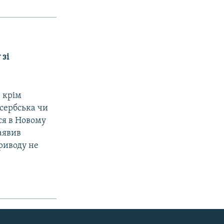
 зі
 крiм
 сербська чи
ся в Новому
аявив
приводу не