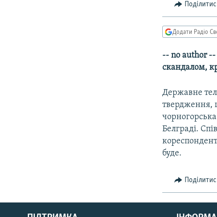
МУЛЬТИМЕДІА
Поділитис
ФОТО
Додати Радіо Св
СПЕЦПРОЄКТИ
ПОДКАСТИ
-- no author 
скандалом, к
Державне теле
твердження, щ
чорногорська
Белградi. Спi
кореспонденто
буде.
Поділитис
КРИМ РЕАЛІЇ
РУС