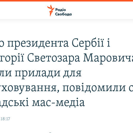
 президента Сербiї i
горiї Светозара Марович
ли прилади для
уховування, повiдомили 
адськi мас-медiа
18:17