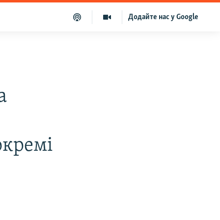
Додайте нас у Google
а
окремi