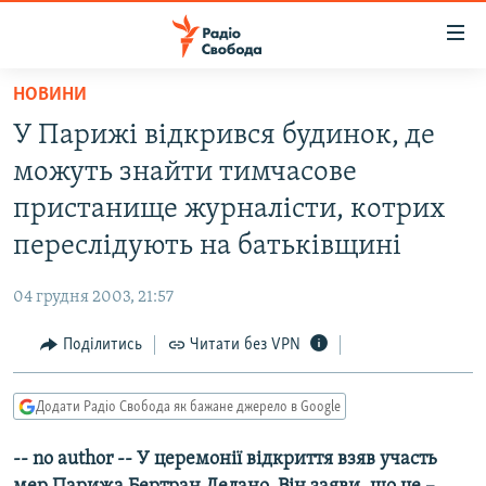
Доступність
посилання
Перейти
НОВИНИ
до
РАДІО СВОБОДА – 70 РОКІВ
У Парижі відкрився будинок, де
основного
ВСЕ ЗА ДОБУ
матеріалу
можуть знайти тимчасове
СТАТТІ
Перейти
пристанище журналісти, котрих
до
ВІЙНА
ПОЛІТИКА
переслідують на батьківщині
основної
РОСІЙСЬКА «ФІЛЬТРАЦІЯ»
ЕКОНОМІКА
навігації
04 грудня 2003, 21:57
Перейти
ДОНБАС.РЕАЛІЇ
СУСПІЛЬСТВО
до
Поділитись
Читати без VPN
КРИМ.РЕАЛІЇ
КУЛЬТУРА
пошуку
ТИ ЯК?
СПОРТ
Додати Радіо Свобода як бажане джерело в Google
СХЕМИ
УКРАЇНА
-- no author -- У церемонії відкриття взяв участь
КИТАЙ.ВИКЛИКИ
СВІТ