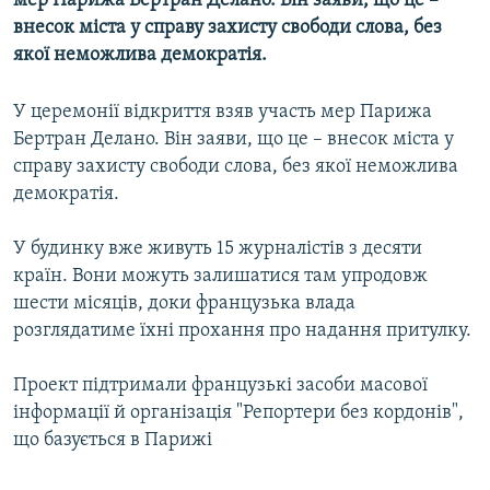
мер Парижа Бертран Делано. Він заяви, що це –
МУЛЬТИМЕДІА
внесок міста у справу захисту свободи слова, без
якої неможлива демократія.
ФОТО
СПЕЦПРОЄКТИ
У церемонії відкриття взяв участь мер Парижа
ПОДКАСТИ
Бертран Делано. Він заяви, що це – внесок міста у
справу захисту свободи слова, без якої неможлива
демократія.
КРИМ РЕАЛІЇ
РУС
У будинку вже живуть 15 журналістів з десяти
УКР
країн. Вони можуть залишатися там упродовж
шести місяців, доки французька влада
КТАТ
розглядатиме їхні прохання про надання притулку.
ДОЛУЧАЙСЯ!
Проект підтримали французькі засоби масової
інформації й організація "Репортери без кордонів",
що базується в Парижі