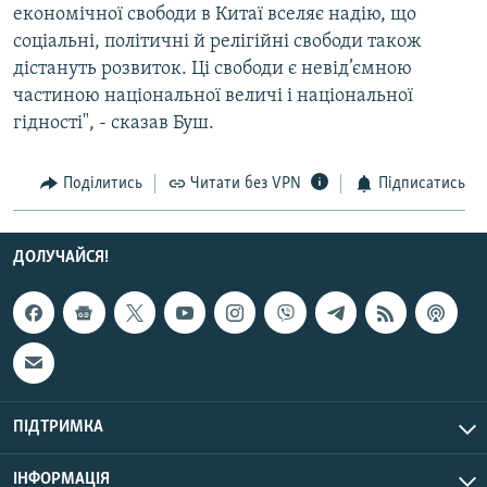
економічної свободи в Китаї вселяє надію, що
Усі сайти RFE/RL
соціальні, політичні й релігійні свободи також
дістануть розвиток. Ці свободи є невід’ємною
частиною національної величі і національної
гідності", - сказав Буш.
Поділитись
Читати без VPN
Підписатись
ДОЛУЧАЙСЯ!
ПІДТРИМКА
ІНФОРМАЦІЯ