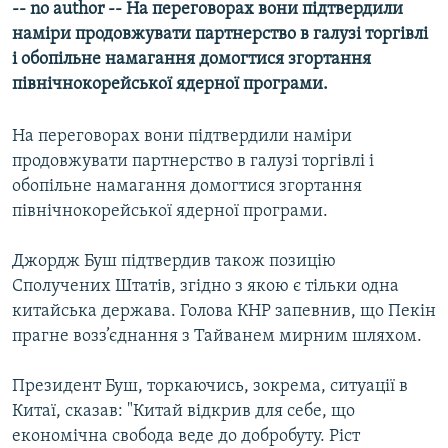
-- no author -- На переговорах вони підтвердили
МУЛЬТИМЕДІА
наміри продовжувати партнерство в галузі торгівлі
ФОТО
і обопільне намагання домогтися згортання
північнокорейської ядерної програми.
СПЕЦПРОЄКТИ
ПОДКАСТИ
На переговорах вони підтвердили наміри
продовжувати партнерство в галузі торгівлі і
КРИМ РЕАЛІЇ
обопільне намагання домогтися згортання
РУС
північнокорейської ядерної програми.
УКР
Джордж Буш підтвердив також позицію
КТАТ
Сполучених Штатів, згідно з якою є тільки одна
китайська держава. Голова КНР запевнив, що Пекін
ДОЛУЧАЙСЯ!
прагне возз’єднання з Тайванем мирним шляхом.
Президент Буш, торкаючись, зокрема, ситуації в
Китаї, сказав: "Китай відкрив для себе, що
економічна свобода веде до добробуту. Ріст