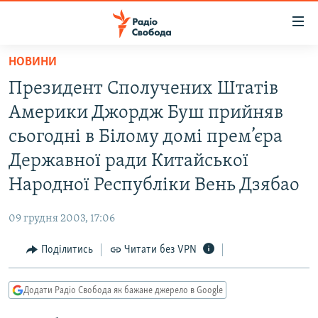
Доступність
посилання
Перейти
НОВИНИ
до
РАДІО СВОБОДА – 70 РОКІВ
Президент Сполучених Штатів
основного
ВСЕ ЗА ДОБУ
матеріалу
Америки Джордж Буш прийняв
СТАТТІ
Перейти
сьогодні в Білому домі прем’єра
до
ВІЙНА
ПОЛІТИКА
Державної ради Китайської
основної
РОСІЙСЬКА «ФІЛЬТРАЦІЯ»
ЕКОНОМІКА
навігації
Народної Республіки Вень Дзябао
Перейти
ДОНБАС.РЕАЛІЇ
СУСПІЛЬСТВО
до
09 грудня 2003, 17:06
КРИМ.РЕАЛІЇ
КУЛЬТУРА
пошуку
Поділитись
Читати без VPN
ТИ ЯК?
СПОРТ
СХЕМИ
УКРАЇНА
Додати Радіо Свобода як бажане джерело в Google
КИТАЙ.ВИКЛИКИ
СВІТ