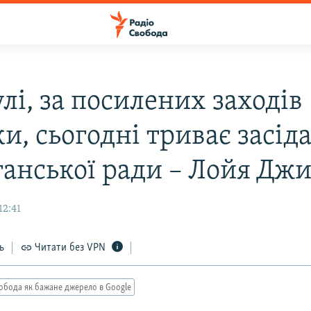
лі, за посилених заходів
и, сьогодні триває засід
ганської ради – Лойя Дж
12:41
ь
Читати без VPN
обода як бажане джерело в Google