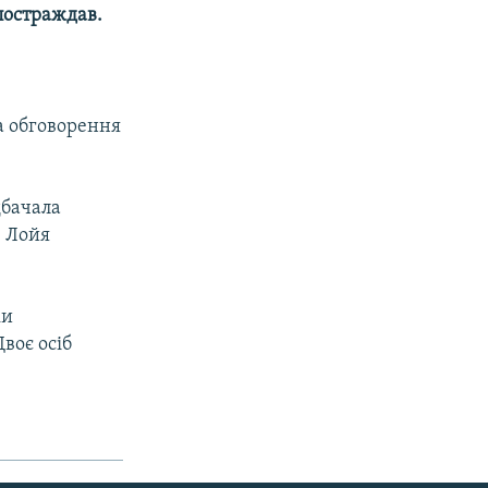
 постраждав.
а обговорення
дбачала
в Лойя
ки
Двоє осіб