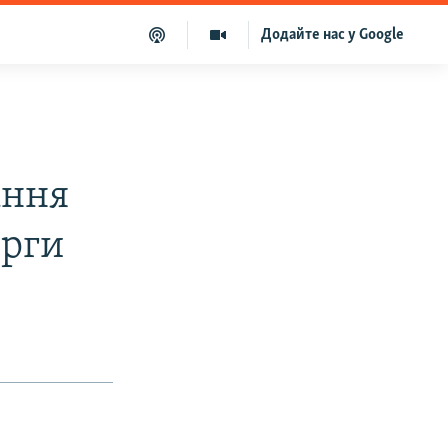
Додайте нас у Google
ання
ирги