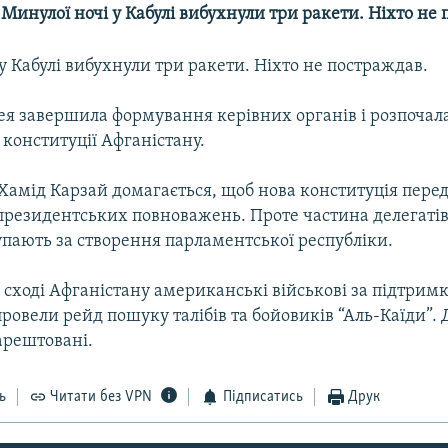
-- Минулої ночі у Кабулі вибухнули три ракети. Ніхто не
у Кабулі вибухнули три ракети. Ніхто не постраждав.
ея завершила формування керівних органів і розпочал
 конституції Афганістану.
 Хамід Карзай домагається, щоб нова конституція пере
резидентських повноважень. Проте частина делегаті
пають за створення парламентської республіки.
 сході Афганістану американські військові за підтрим
провели рейд пошуку талібів та бойовиків “Аль-Каїди”. 
аарештовані.
ь
Читати без VPN
Підписатись
Друк