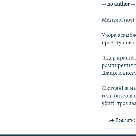
МУЛЬТИМЕДІА
-- no author 
ФОТО
Минулої ночі 
СПЕЦПРОЄКТИ
ПОДКАСТИ
Учора асамбл
проекту нової
Лідер країни
розширення п
Джирги висту
Сьогодні ж на
гелікоптерів 
убиті, троє з
Поділитис
КРИМ РЕАЛІЇ
РУС