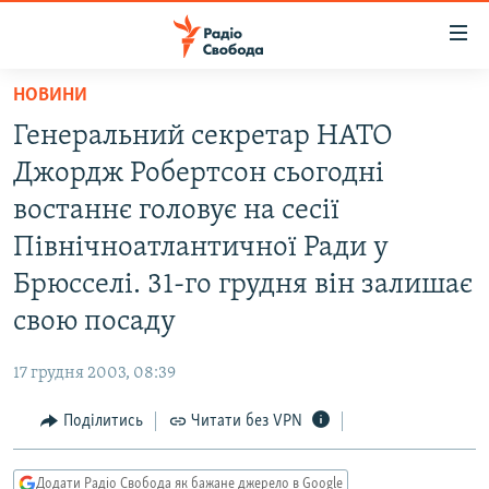
Доступність
посилання
Перейти
НОВИНИ
до
РАДІО СВОБОДА – 70 РОКІВ
Генеральний секретар НАТО
основного
ВСЕ ЗА ДОБУ
матеріалу
Джордж Робертсон сьогодні
СТАТТІ
Перейти
востаннє головує на сесії
до
ВІЙНА
ПОЛІТИКА
Північноатлантичної Ради у
основної
РОСІЙСЬКА «ФІЛЬТРАЦІЯ»
ЕКОНОМІКА
навігації
Брюсселі. 31-го грудня він залишає
Перейти
ДОНБАС.РЕАЛІЇ
СУСПІЛЬСТВО
свою посаду
до
КРИМ.РЕАЛІЇ
КУЛЬТУРА
пошуку
17 грудня 2003, 08:39
ТИ ЯК?
СПОРТ
Поділитись
Читати без VPN
СХЕМИ
УКРАЇНА
КИТАЙ.ВИКЛИКИ
СВІТ
Додати Радіо Свобода як бажане джерело в Google