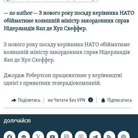
МУЛЬТИМЕДІА
-- no author -- З нового року посаду керівника НАТО
ФОТО
обійматиме колишній міністр закордонних справ
СПЕЦПРОЄКТИ
Нідерландів Яап де Хуп Схеффер.
ПОДКАСТИ
З нового року посаду керівника НАТО обійматиме
колишній міністр закордонних справ Нідерландів
КРИМ РЕАЛІЇ
Яап де Хуп Схеффер.
РУС
УКР
Джордж Робертсон працюватиме у керівництві
однієї з приватних телерадіокомпаній.
КТАТ
Поділитись
Читати без VPN
Підписатись
ДОЛУЧАЙСЯ!
ДОЛУЧАЙСЯ!