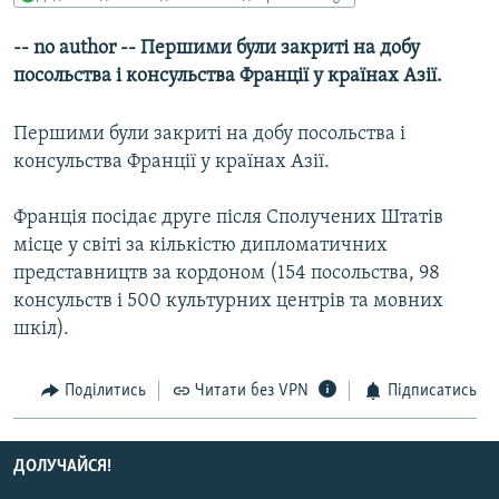
МУЛЬТИМЕДІА
-- no author -- Першими були закриті на добу
ФОТО
посольства і консульства Франції у країнах Азії.
СПЕЦПРОЄКТИ
Першими були закриті на добу посольства і
ПОДКАСТИ
консульства Франції у країнах Азії.
КРИМ РЕАЛІЇ
Франція посідає друге після Сполучених Штатів
РУС
місце у світі за кількістю дипломатичних
УКР
представництв за кордоном (154 посольства, 98
консульств і 500 культурних центрів та мовних
КТАТ
шкіл).
ДОЛУЧАЙСЯ!
Поділитись
Читати без VPN
Підписатись
ДОЛУЧАЙСЯ!