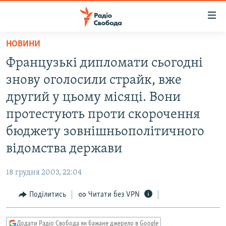
Доступність
посилання
Перейти
НОВИНИ
до
РАДІО СВОБОДА – 70 РОКІВ
Французькі дипломати сьогодні
основного
ВСЕ ЗА ДОБУ
матеріалу
знову оголосили страйк, вже
СТАТТІ
Перейти
другий у цьому місяці. Вони
до
ВІЙНА
ПОЛІТИКА
протестують проти скорочення
основної
РОСІЙСЬКА «ФІЛЬТРАЦІЯ»
ЕКОНОМІКА
навігації
бюджету зовнішньополітичного
Перейти
ДОНБАС.РЕАЛІЇ
СУСПІЛЬСТВО
відомства держави
до
КРИМ.РЕАЛІЇ
КУЛЬТУРА
пошуку
18 грудня 2003, 22:04
ТИ ЯК?
СПОРТ
Поділитись
Читати без VPN
СХЕМИ
УКРАЇНА
КИТАЙ.ВИКЛИКИ
СВІТ
Додати Радіо Свобода як бажане джерело в Google