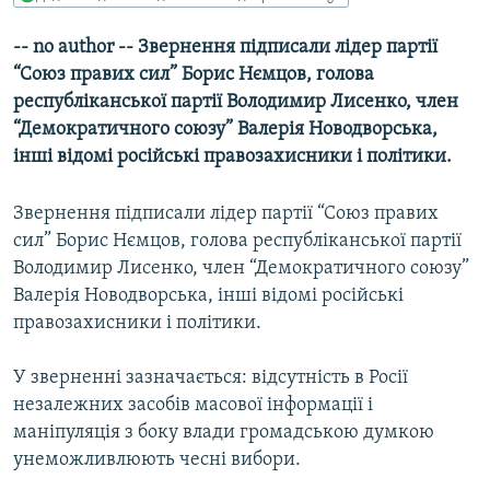
КИТАЙ.ВИКЛИКИ
-- no author -- Звернення підписали лідер партії
МУЛЬТИМЕДІА
“Союз правих сил” Борис Нємцов, голова
ФОТО
республіканської партії Володимир Лисенко, член
“Демократичного союзу” Валерія Новодворська,
СПЕЦПРОЄКТИ
інші відомі російські правозахисники і політики.
ПОДКАСТИ
Звернення підписали лідер партії “Союз правих
КРИМ РЕАЛІЇ
сил” Борис Нємцов, голова республіканської партії
РУС
Володимир Лисенко, член “Демократичного союзу”
Валерія Новодворська, інші відомі російські
УКР
правозахисники і політики.
КТАТ
У зверненні зазначається: відсутність в Росії
ДОЛУЧАЙСЯ!
незалежних засобів масової інформації і
маніпуляція з боку влади громадською думкою
унеможливлюють чесні вибори.