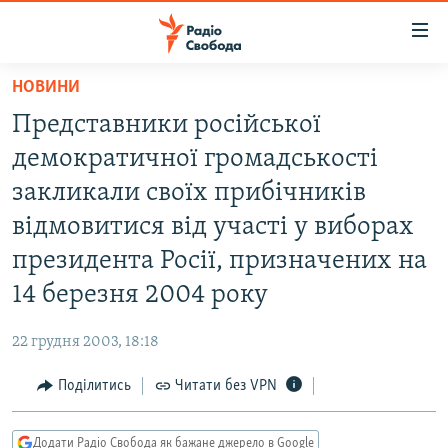
Доступність
посилання
Перейти
НОВИНИ
до
РАДІО СВОБОДА – 70 РОКІВ
Представники російської
основного
ВСЕ ЗА ДОБУ
матеріалу
демократичної громадськості
СТАТТІ
Перейти
закликали своїх прибічників
до
ВІЙНА
ПОЛІТИКА
відмовитися від участі у виборах
основної
РОСІЙСЬКА «ФІЛЬТРАЦІЯ»
ЕКОНОМІКА
навігації
президента Росії, призначених на
Перейти
ДОНБАС.РЕАЛІЇ
СУСПІЛЬСТВО
14 березня 2004 року
до
КРИМ.РЕАЛІЇ
КУЛЬТУРА
пошуку
22 грудня 2003, 18:18
ТИ ЯК?
СПОРТ
Поділитись
Читати без VPN
СХЕМИ
УКРАЇНА
ПРИАЗОВ’Я
СВІТ
Додати Радіо Свобода як бажане джерело в Google