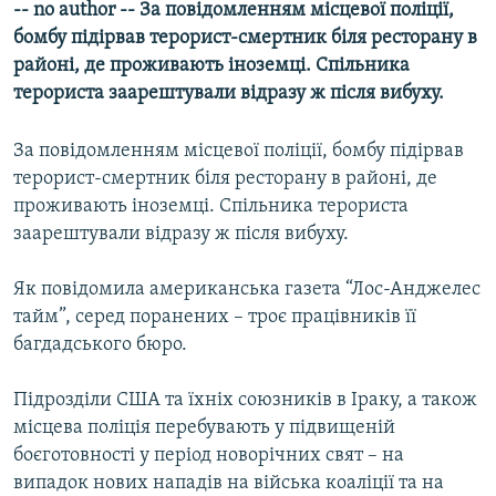
-- no author -- За повідомленням місцевої поліції,
МУЛЬТИМЕДІА
бомбу підірвав терорист-смертник біля ресторану в
ФОТО
районі, де проживають іноземці. Спільника
терориста заарештували відразу ж після вибуху.
СПЕЦПРОЄКТИ
ПОДКАСТИ
За повідомленням місцевої поліції, бомбу підірвав
терорист-смертник біля ресторану в районі, де
КРИМ РЕАЛІЇ
проживають іноземці. Спільника терориста
РУС
заарештували відразу ж після вибуху.
УКР
Як повідомила американська газета “Лос-Анджелес
КТАТ
тайм”, серед поранених – троє працівників її
багдадського бюро.
ДОЛУЧАЙСЯ!
Підрозділи США та їхніх союзників в Іраку, а також
місцева поліція перебувають у підвищеній
боєготовності у період новорічних свят – на
випадок нових нападів на війська коаліції та на