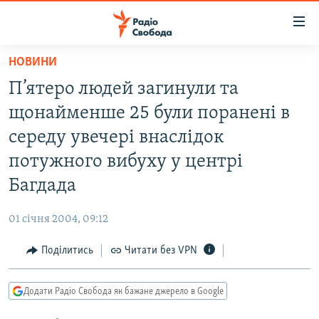
Доступність
посилання
Перейти
НОВИНИ
до
РАДІО СВОБОДА – 70 РОКІВ
П’ятеро людей загинули та
основного
ВСЕ ЗА ДОБУ
матеріалу
щонайменше 25 були поранені в
СТАТТІ
Перейти
середу увечері внаслідок
до
ВІЙНА
ПОЛІТИКА
потужного вибуху у центрі
основної
РОСІЙСЬКА «ФІЛЬТРАЦІЯ»
ЕКОНОМІКА
навігації
Багдада
Перейти
ДОНБАС.РЕАЛІЇ
СУСПІЛЬСТВО
до
01 січня 2004, 09:12
КРИМ.РЕАЛІЇ
КУЛЬТУРА
пошуку
Поділитись
Читати без VPN
ТИ ЯК?
СПОРТ
СХЕМИ
УКРАЇНА
Додати Радіо Свобода як бажане джерело в Google
КИТАЙ.ВИКЛИКИ
СВІТ