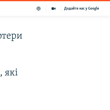
Додайте нас у Google
ртери
, які