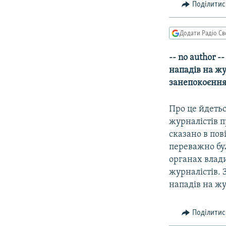
МУЛЬТИМЕДІА
Поділитис
ФОТО
Додати Радіо Св
СПЕЦПРОЄКТИ
ПОДКАСТИ
-- no author -
нападів на жу
занепокоєння"
Про це йдеться
журналістів п
сказано в пов
переважно бул
органах влади
журналістів. 
нападів на жу
Поділитис
КРИМ РЕАЛІЇ