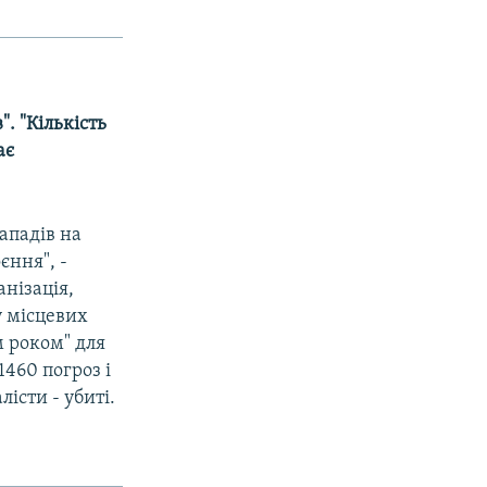
". "Кількість
ає
нападів на
єння", -
анізація,
у місцевих
м роком" для
1460 погроз і
істи - убиті.