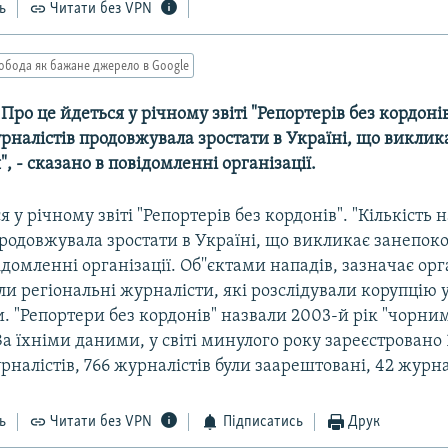
ь
Читати без VPN
обода як бажане джерело в Google
- Про це йдеться у річному звіті "Репортерів без кордонів
рналістів продовжувала зростати в Україні, що виклик
, - сказано в повідомленні організації.
 у річному звіті "Репортерів без кордонів". "Кількість 
родовжувала зростати в Україні, що викликає занепоко
ідомленні організації. Об''єктами нападів, зазначає орг
и регіональні журналісти, які розслідували корупцію 
. "Репортери без кордонів" назвали 2003-й рік "чорни
За їхніми даними, у світі минулого року зареєстровано 
рналістів, 766 журналістів були заарештовані, 42 журнал
ь
Читати без VPN
Підписатись
Друк