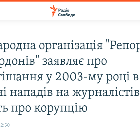
родна організація "Репо
рдонів" заявляє про
тішання у 2003-му році в
і нападів на журналістів
ь про корупцію
22:50