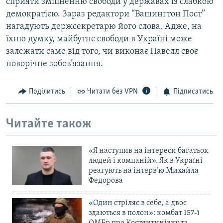
сприяти зміцненню свободи у державах із слабкою
демократією. Зараз редактори “Вашингтон Пост”
нагадують держсекретарю його слова. Адже, на
їхню думку, майбутнє свободи в Україні може
залежати саме від того, чи виконає Павелл своє
новорічне зобов’язання.
Поділитись
Читати без VPN
Підписатись
Читайте також
«Я наступив на інтереси багатьох
людей і компаній». Як в Україні
реагують на інтерв’ю Михайла
Федорова
«Один стріляє в себе, а двоє
здаються в полон»: комбат 157-ї
ОМБр про Костянтинівку та