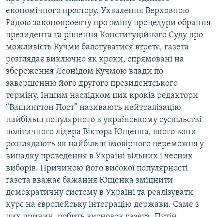
економічного простору. Ухвалення Верховною
Радою законопроекту про зміну процедури обрання
президента та рішення Конституційного Суду про
можливість Кучми балотуватися втретє, газета
розглядає виключно як кроки, спрямовані на
збереження Леонідом Кучмою влади по
завершенню його другого президентського
терміну. Іншим наслідком цих кроків редактори
“Вашингтон Пост” називають нейтралізацію
найбільш популярного в українському суспільстві
політичного лідера Віктора Ющенка, якого вони
розглядають як найбільш імовірного переможця у
випадку проведення в Україні вільних і чесних
виборів. Причиною його високої популярності
газета вважає бажання Ющенка зміцнити
демократичну систему в Україні та реалізувати
курс на європейську інтеграцію держави. Саме з
цих причин, робить висновок газета, Путін