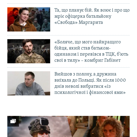
Та, що планує бій. Як воює і про що
мріє офіцерка батальйону
«Свобода» Маргарита
«Боляче, що мого найкращого
бійця, який став батьком-
одинаком і перевівся в ТЦК, б’ють
свої в тилу» – комбриг Габінет
Вийшов з полону, а дружина
виїхала до Польщі. Як після 1000
днів неволі вибратися «із
психологічної і фінансової ями»