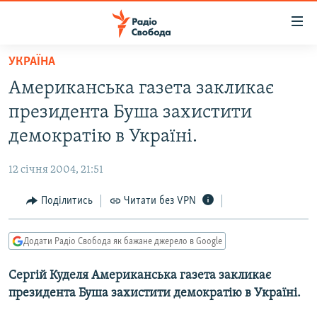
Доступність
посилання
Перейти
УКРАЇНА
до
РАДІО СВОБОДА – 70 РОКІВ
Американська газета закликає
основного
ВСЕ ЗА ДОБУ
матеріалу
президента Буша захистити
СТАТТІ
Перейти
демократію в Україні.
до
ВІЙНА
ПОЛІТИКА
основної
12 січня 2004, 21:51
РОСІЙСЬКА «ФІЛЬТРАЦІЯ»
ЕКОНОМІКА
навігації
Перейти
Поділитись
Читати без VPN
ДОНБАС.РЕАЛІЇ
СУСПІЛЬСТВО
до
КРИМ.РЕАЛІЇ
КУЛЬТУРА
пошуку
Додати Радіо Свобода як бажане джерело в Google
ТИ ЯК?
СПОРТ
Сергій Куделя Американська газета закликає
СХЕМИ
УКРАЇНА
президента Буша захистити демократію в Україні.
КИТАЙ.ВИКЛИКИ
СВІТ