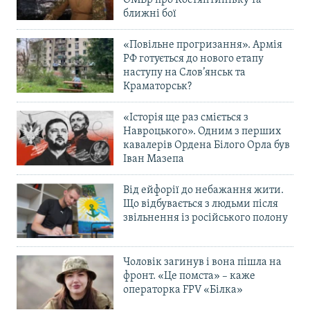
ближні бої
«Повільне прогризання». Армія
РФ готується до нового етапу
наступу на Слов’янськ та
Краматорськ?
«Історія ще раз сміється з
Навроцького». Одним з перших
кавалерів Ордена Білого Орла був
Іван Мазепа
Від ейфорії до небажання жити.
Що відбувається з людьми після
звільнення із російського полону
Чоловік загинув і вона пішла на
фронт. «Це помста» – каже
операторка FPV «Білка»