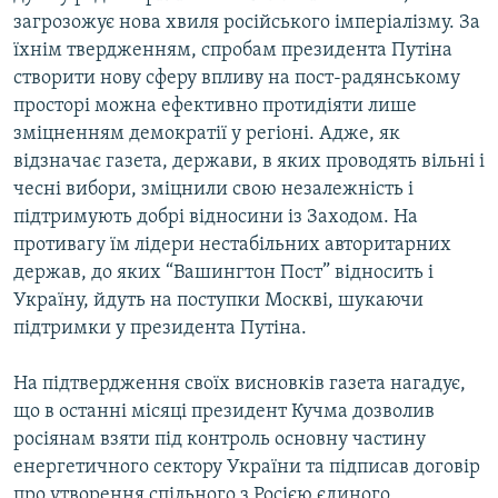
Усі сайти RFE/RL
загрозожує нова хвиля російського імперіалізму. За
їхнім твердженням, спробам президента Путіна
створити нову сферу впливу на пост-радянському
просторі можна ефективно протидіяти лише
зміцненням демократії у регіоні. Адже, як
відзначає газета, держави, в яких проводять вільні і
чесні вибори, зміцнили свою незалежність і
підтримують добрі відносини із Заходом. На
противагу їм лідери нестабільних авторитарних
держав, до яких “Вашингтон Пост” відносить і
Україну, йдуть на поступки Москві, шукаючи
підтримки у президента Путіна.
На підтвердження своїх висновків газета нагадує,
що в останні місяці президент Кучма дозволив
росіянам взяти під контроль основну частину
енергетичного сектору України та підписав договір
про утворення спільного з Росією єдиного