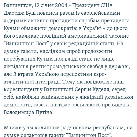
Вашингтон, 12 січня 2004 - Президент США
МУЛЬТИМЕДІА
Джордж Буш повинен разом із європейськими
ФОТО
лідерами активно протидіяти спробам президента
СПЕЦПРОЄКТИ
Кучми обмежити демократію в Україні – до цього
його закликає провідний американський часопис
ПОДКАСТИ
“Вашингтон Пост” у своїй редакційній статті. На
думку газети, наслідком спроб продовжити
КРИМ РЕАЛІЇ
перебування Кучми при владі стане не лише
РУС
ліквідація решти громадянських свобод у державі,
УКР
але й втрата Україною перспективи євро-
атлантичної інтеграції. Тому, як повідомляє наш
КТАТ
кореспондент у Вашингтоні Сергій Куделя, серед
осіб, найбільш зацікавлених у ліквідації української
ДОЛУЧАЙСЯ!
демократії, газета називає російського президента
Володимира Путіна.
Майже усім колишнім радянським республікам, на
думку редакторів газети “Вашингтон Пост”,