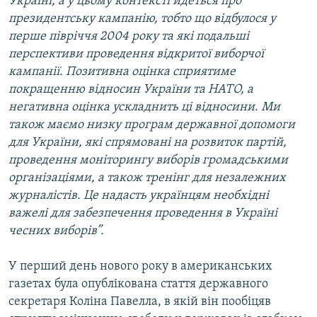
Україні, а у цьому контексті йдеться про
президентську кампанію, тобто що відбулося у
перше півріччя 2004 року та які подальші
перспективи проведення відкритої виборчої
кампанії. Позитивна оцінка сприятиме
покращенню відносин України та НАТО, а
негативна оцінка ускладнить ці відносини. Ми
також маємо низку програм державної допомоги
для України, які спрямовані на розвиток партій,
проведення моніторингу виборів громадськими
організаціями, а також тренінг для незалежних
журналістів. Це надасть українцям необхідні
важелі для забезпечення проведення в Україні
чесних виборів”.
У перший день нового року в американських
газетах була опублікована стаття державного
секретаря Коліна Павелла, в якій він пообіцяв