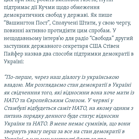
підтримає дії Кучми щодо обмеження
демократичних свобод у державі. Як пише
“Вашингтон Пост”, Сполучені Штати, у свою чергу,
повинні активно протидіяти цим спробам. У
нещодавньому інтерв’ю для радіо “Свобода” другий
заступник державного секретаря США Стівен
Пайфер назвав два способи підтримки демократії в
Україні:
“По-перше, через наш діалогу із українською
владою. Ми розглядаємо стан демократії в Україні
як свідченння того, які відносини вона хоче мати із
НАТО та Європейським Союзом. У червні у
Стамбулі відбудеться саміт НАТО, на якому одним з
питань порядку денного буде статус відносин
України та НАТО. В мене немає сумнівів, що вони
звернуть увагу перш за все на стан демократії в