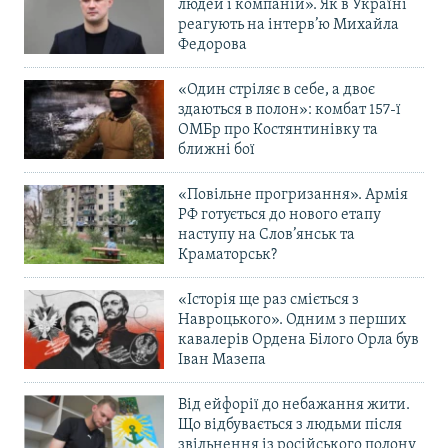
людей і компаній». Як в Україні
реагують на інтерв’ю Михайла
Федорова
«Один стріляє в себе, а двоє
здаються в полон»: комбат 157-ї
ОМБр про Костянтинівку та
ближні бої
«Повільне прогризання». Армія
РФ готується до нового етапу
наступу на Слов’янськ та
Краматорськ?
«Історія ще раз сміється з
Навроцького». Одним з перших
кавалерів Ордена Білого Орла був
Іван Мазепа
Від ейфорії до небажання жити.
Що відбувається з людьми після
звільнення із російського полону