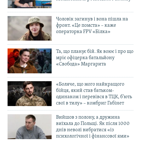
Чоловік загинув і вона пішла на
фронт. «Це помста» – каже
операторка FPV «Білка»
Та, що планує бій. Як воює і про що
мріє офіцерка батальйону
«Свобода» Маргарита
«Боляче, що мого найкращого
бійця, який став батьком-
одинаком і перевівся в ТЦК, б’ють
свої в тилу» – комбриг Габінет
Вийшов з полону, а дружина
виїхала до Польщі. Як після 1000
днів неволі вибратися «із
психологічної і фінансової ями»