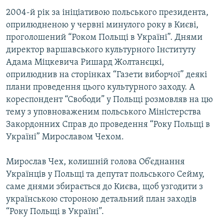
МУЛЬТИМЕДІА
2004-й рік за ініціативою польського президента,
оприлюдненою у червні минулого року в Києві,
ФОТО
проголошений “Роком Польщі в Україні”. Днями
СПЕЦПРОЄКТИ
директор варшавського культурного Інституту
Адама Міцкевича Ришард Жолтанєцкі,
ПОДКАСТИ
оприлюднив на сторінках “Газети виборчої” деякі
плани проведення цього культурного заходу. А
КРИМ РЕАЛІЇ
кореспондент “Свободи” у Польщі розмовляв на цю
РУС
тему з уповноваженим польського Міністерства
УКР
Закордонних Справ до проведення “Року Польщі в
Україні” Мирославом Чехом.
КТАТ
Мирослав Чех, колишній голова Об’єднання
ДОЛУЧАЙСЯ!
Українців у Польщі та депутат польського Сейму,
саме днями збирається до Києва, щоб узгодити з
українською стороною детальний план заходів
“Року Польщі в Україні”.