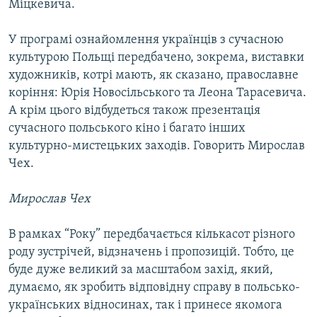
Міцкевича.
У програмі ознайомлення українців з сучасною
культурою Польщі передбачено, зокрема, виставки
художників, котрі мають, як сказано, православне
коріння: Юрія Новосільського та Леона Тарасевича.
А крім цього відбудеться також презентація
сучасного польського кіно і багато інших
культурно-мистецьких заходів. Говорить Мирослав
Чех.
Мирослав Чех
В рамках “Року” передбачається кількасот різного
роду зустрічей, відзначень і пропозицій. Тобто, це
буде дуже великий за масштабом захід, який,
думаємо, як зробить відповідну справу в польсько-
українських відносинах, так і принесе якомога