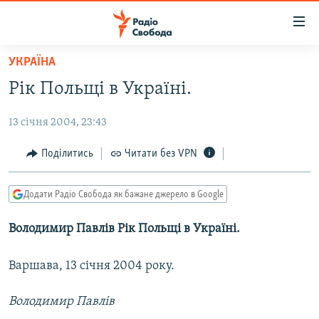
Доступність
посилання
Перейти
УКРАЇНА
до
РАДІО СВОБОДА – 70 РОКІВ
Рік Польщі в Україні.
основного
ВСЕ ЗА ДОБУ
матеріалу
13 січня 2004, 23:43
СТАТТІ
Перейти
до
ВІЙНА
ПОЛІТИКА
Поділитись
Читати без VPN
основної
РОСІЙСЬКА «ФІЛЬТРАЦІЯ»
ЕКОНОМІКА
навігації
Додати Радіо Свобода як бажане джерело в Google
Перейти
ДОНБАС.РЕАЛІЇ
СУСПІЛЬСТВО
до
Володимир Павлів Рік Польщі в Україні.
КРИМ.РЕАЛІЇ
КУЛЬТУРА
пошуку
ТИ ЯК?
СПОРТ
Варшава, 13 січня 2004 року.
СХЕМИ
УКРАЇНА
Володимир Павлів
КИТАЙ.ВИКЛИКИ
СВІТ