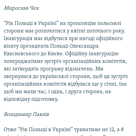
Усі сайти RFE/RL
Мирослав Чех
“Рік Польщі в Україні” на пропозицію польської
сторони має розпочатися у квітні поточного року.
Інавгурація має відбутися при нагоді офіційного
візиту президента Польщі Олександра
Кваснєвського до Києва. Офіційну інавгурацію
попереджатиме зустріч організаційних комітетів,
які затвердять програму відзначень. Ми
звернулися до української сторони, щоб ця зустріч
організаційних комітетів відбулася ще у січні, так
щоб ми мали час, і одна, і друга сторона, на
відповідну підготовку.
Володимир Павлів
Отже “Рік Польщі в Україні” триватиме не 12, а 8