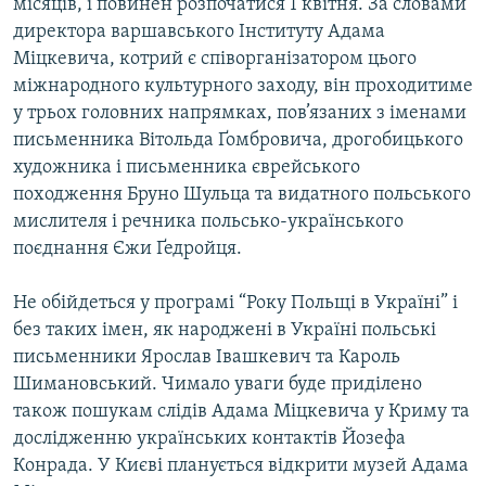
місяців, і повинен розпочатися 1 квітня. За словами
директора варшавського Інституту Адама
Міцкевича, котрий є співорганізатором цього
міжнародного культурного заходу, він проходитиме
у трьох головних напрямках, пов’язаних з іменами
письменника Вітольда Ґомбровича, дрогобицького
художника і письменника єврейського
походження Бруно Шульца та видатного польського
мислителя і речника польсько-українського
поєднання Єжи Ґедройця.
Не обійдеться у програмі “Року Польщі в Україні” і
без таких імен, як народжені в Україні польські
письменники Ярослав Івашкевич та Кароль
Шимановський. Чимало уваги буде приділено
також пошукам слідів Адама Міцкевича у Криму та
дослідженню українських контактів Йозефа
Конрада. У Києві планується відкрити музей Адама