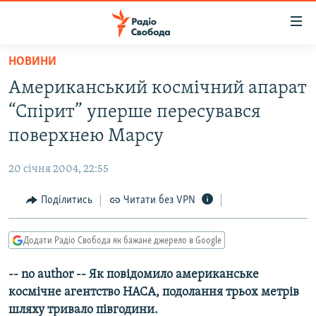
Доступність
посилання
Перейти
НОВИНИ
до
РАДІО СВОБОДА – 70 РОКІВ
Американський космічний апарат
основного
ВСЕ ЗА ДОБУ
матеріалу
“Спірит” уперше пересувався
СТАТТІ
Перейти
поверхнею Марсу
до
ВІЙНА
ПОЛІТИКА
основної
20 січня 2004, 22:55
РОСІЙСЬКА «ФІЛЬТРАЦІЯ»
ЕКОНОМІКА
навігації
Перейти
Поділитись
Читати без VPN
ДОНБАС.РЕАЛІЇ
СУСПІЛЬСТВО
до
КРИМ.РЕАЛІЇ
КУЛЬТУРА
пошуку
Додати Радіо Свобода як бажане джерело в Google
ТИ ЯК?
СПОРТ
-- no author -- Як повідомило американське
СХЕМИ
УКРАЇНА
космічне агентство НАСА, подолання трьох метрів
КИТАЙ.ВИКЛИКИ
СВІТ
шляху тривало півгодини.