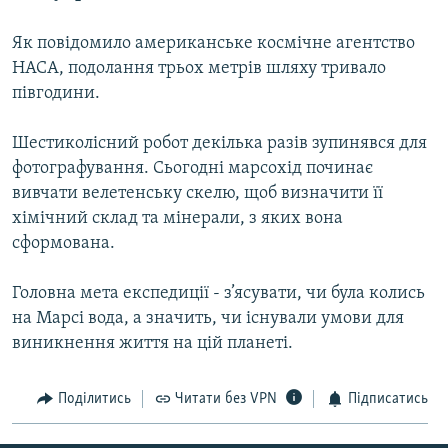
МУЛЬТИМЕДІА
Як повідомило американське космічне агентство
ФОТО
НАСА, подолання трьох метрів шляху тривало
СПЕЦПРОЄКТИ
півгодини.
ПОДКАСТИ
Шестиколісний робот декілька разів зупинявся для
фотографування. Сьогодні марсохід починає
КРИМ РЕАЛІЇ
вивчати велетенську скелю, щоб визначити її
РУС
хімічний склад та мінерали, з яких вона
УКР
сформована.
КТАТ
Головна мета експедиції - з’ясувати, чи була колись
на Марсі вода, а значить, чи існували умови для
ДОЛУЧАЙСЯ!
виникнення життя на цій планеті.
Поділитись
Читати без VPN
Підписатись