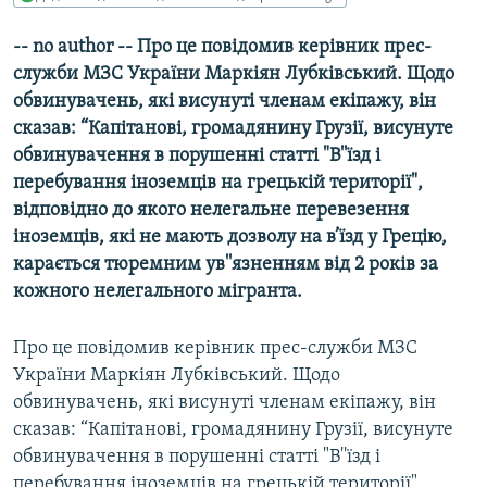
МУЛЬТИМЕДІА
-- no author -- Про це повідомив керівник прес-
ФОТО
служби МЗС України Маркіян Лубківський. Щодо
СПЕЦПРОЄКТИ
обвинувачень, які висунуті членам екіпажу, він
сказав: “Капітанові, громадянину Грузії, висунуте
ПОДКАСТИ
обвинувачення в порушенні статті "В''їзд і
перебування іноземців на грецькій території",
КРИМ РЕАЛІЇ
відповідно до якого нелегальне перевезення
РУС
іноземців, які не мають дозволу на в’їзд у Грецію,
УКР
карається тюремним ув''язненням від 2 років за
кожного нелегального мігранта.
КТАТ
Про це повідомив керівник прес-служби МЗС
ДОЛУЧАЙСЯ!
України Маркіян Лубківський. Щодо
обвинувачень, які висунуті членам екіпажу, він
сказав: “Капітанові, громадянину Грузії, висунуте
обвинувачення в порушенні статті "В''їзд і
перебування іноземців на грецькій території",