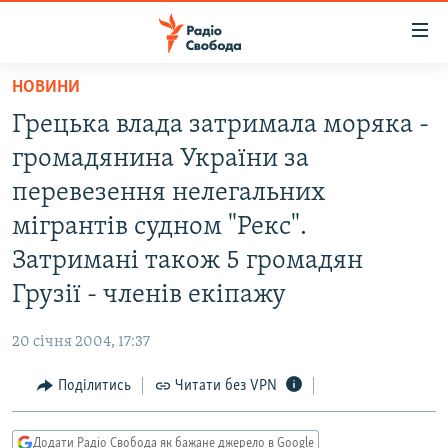
Доступність
посилання
Перейти
НОВИНИ
до
РАДІО СВОБОДА – 70 РОКІВ
Грецька влада затримала моряка -
основного
ВСЕ ЗА ДОБУ
матеріалу
громадянина України за
СТАТТІ
Перейти
перевезення нелегальних
до
ВІЙНА
ПОЛІТИКА
мігрантів судном "Рекс".
основної
РОСІЙСЬКА «ФІЛЬТРАЦІЯ»
ЕКОНОМІКА
навігації
Затримані також 5 громадян
Перейти
ДОНБАС.РЕАЛІЇ
СУСПІЛЬСТВО
Грузії - членів екіпажу
до
КРИМ.РЕАЛІЇ
КУЛЬТУРА
пошуку
20 січня 2004, 17:37
ТИ ЯК?
СПОРТ
Поділитись
Читати без VPN
СХЕМИ
УКРАЇНА
КИТАЙ.ВИКЛИКИ
СВІТ
Додати Радіо Свобода як бажане джерело в Google