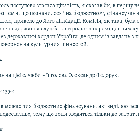
ось поступово згасала цікавість, я сказав би, в першу че
єї теми, що позначилося і на бюджетному фінансуванн
штою, привело до його ліквідації. Комісія, як така, була 
створена державна служба контролю за переміщенням к
рез державний кордон України, де одним із завдань з 
 повернення культурних цінностей.
к
ння цієї служби – її голова Олександр Федорук.
дорук
 в межах тих бюджетних фінансувань, які виділяються 
недостатньо, тому що вони зводяться тільки до затрат н
к