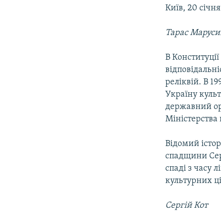
МУЛЬТИМЕДІА
Київ, 20 січн
ФОТО
Тарас Маруси
СПЕЦПРОЄКТИ
ПОДКАСТИ
В Конституції
відповідальн
реліквій. В 1
Україну культ
державний орг
Міністерства 
Відомий істор
спадщини Сер
спаді з часу 
культурних ц
Сергій Кот