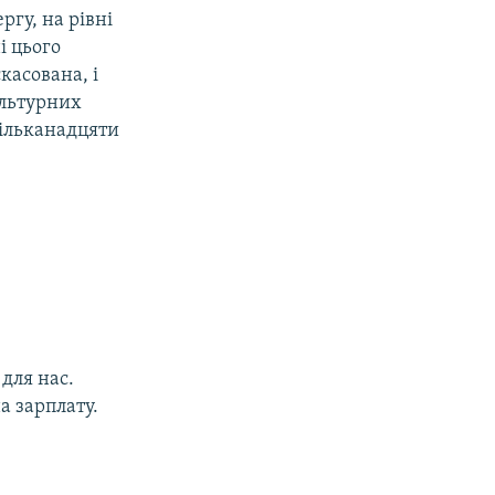
ргу, на рівні
і цього
скасована, і
ультурних
кільканадцяти
для нас.
а зарплату.