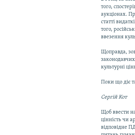
того, спостері
аукціонах. П
статті видатк
того, російсь
ввезення куль
Щоправда, зов
законодавчих 
культурні цін
Поки що діє т
Сергій Кот
Щоб ввести н
цінність чи а
відповідне ПД
питань гумані