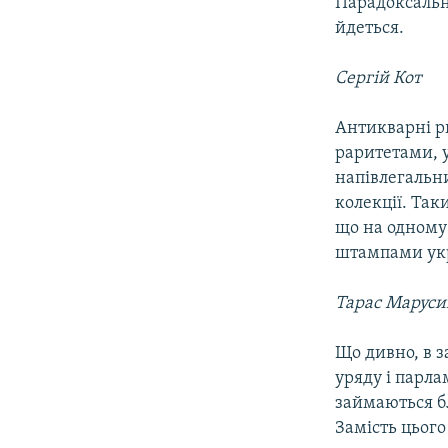
Парадоксально
йдеться.
Сергій Кот
Антикварні р
раритетами, у
напівлегальни
колекції. Так
що на одному
штампами укр
Тарас Маруси
Що дивно, в 
уряду і парла
займаються б
Замість цього