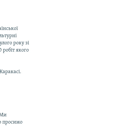
їнської
льтурні
улого року зі
 робіт якого
Каракасі.
 Ми
то просимо