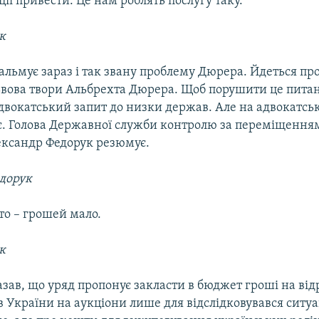
ції привести. Це нам роблять послугу таку.
к
альмує зараз і так звану проблему Дюрера. Йдеться пр
ьвова твори Альбрехта Дюрера. Щоб порушити це пита
двокатський запит до низки держав. Але на адвокатськ
. Голова Державної служби контролю за переміщення
ександр Федорук резюмує.
дорук
то – грошей мало.
к
азав, що уряд пропонує закласти в бюджет гроші на в
 України на аукціони лише для відслідковувався ситуац