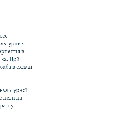
есе
ультурних
вернення в
тва. Цей
ужба в складі
 культурної
є нині на
країну