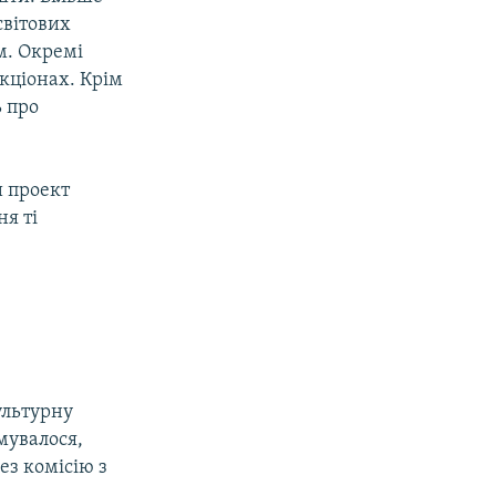
світових
м. Окремі
укціонах. Крім
ь про
и проект
ня ті
ультурну
мувалося,
ез комісію з