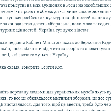
гачі присутні на всіх аукціонах в Росії і на найбільших 
ричому їхня роль не обмежується лише спостереження
ів – купівля російських культурних цінностей на цих а
ке законодавство досить ліберальне, коли мова заходит
турних цінностей. Україна тут дуже відстає.
сім недавно Кабінет Міністрів подав до Верховної Рад
змін, щоб звільнити від митних зборів та оподаткуван
ності, які ввозитимуться в Україну.
ака схема. Говорить Сергій Кот.
авіть передану людьми для українських музеїв якусь к
рхів, то все це обкладалося митними зборами, це все су
В виставлялося. Для того, щоб це ввести, треба було чер
тарної допомоги проводити всі ці розгляди, рішення.