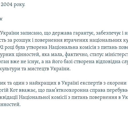
я 2004 року.
к
 України записано, що держава гарантує, забезпечує і н
ість за розшук і повернення втрачених національних к
992 році була утворена Національна комісія з питань по
урних цінностей, яка мала, фактично, статус міністерс
ан вже не існує, а на його базі створена відповідна сл
культури та мистецтв України.
ик та один з найкращих в Україні експертів з охорони
гій Кот вважає, що пам’яткоохоронна справа перебува
ліквідації Національної комісії з питань повернення в У
інностей.