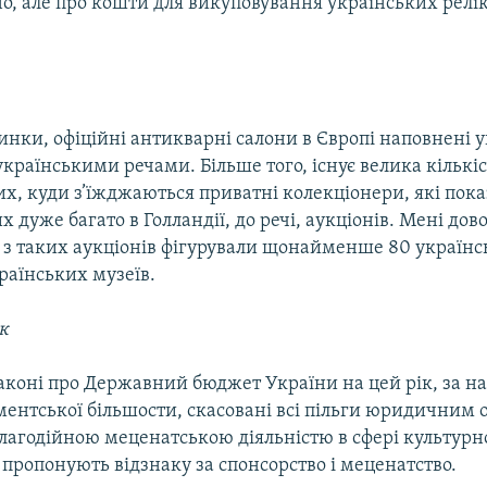
, але про кошти для викуповування українських релік
инки, офіційні антикварні салони в Європі наповнені 
країнськими речами. Більше того, існує велика кількіс
х, куди з’їжджаються приватні колекціонери, які пока
их дуже багато в Голландії, до речі, аукціонів. Мені дов
 з таких аукціонів фігурували щонайменше 80 українсь
аїнських музеїв.
к
законі про Державний бюджет України на цей рік, за 
ментської більшости, скасовані всі пільги юридичним о
лагодійною меценатською діяльністю в сфері культурн
 пропонують відзнаку за спонсорство і меценатство.