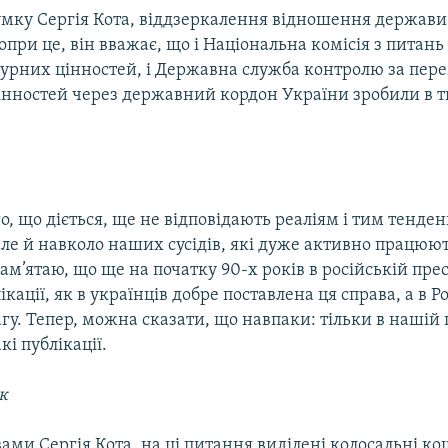
умку Сергія Кота, віддзеркалення відношення держави
опри це, він вважає, що і Національна комісія з питан
турних цінностей, і Державна служба контролю за пе
інностей через державний кордон України зробили в т
, що діється, ще не відповідають реаліям і тим тенденц
 але й навколо наших сусідів, які дуже активно працюю
ам’ятаю, що ще на початку 90-х років в російській прес
ікації, як в українців добре поставлена ця справа, а в Ро
гу. Тепер, можна сказати, що навпаки: тільки в нашій 
кі публікації.
к
ловами Сергія Кота, на ці питання виділені колосальні к