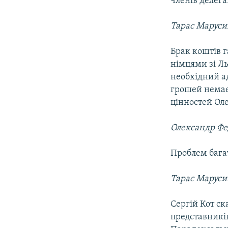
членів делега
Тарас Маруси
Брак коштів г
німцями зі Л
необхідний а
грошей немає
цінностей Ол
Олександр Фе
Проблем бага
Тарас Маруси
Сергій Кот ск
представників