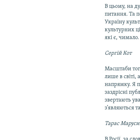
В цьому, на д
питання. Та п
Україну куль
культурних ц
які є, чимало.
Сергій Кот
Масштаби того
лише в світі,
напрямку. Я п
заздрісні публ
звертають ува
з’являються та
Тарас Маруси
В Росії, за с