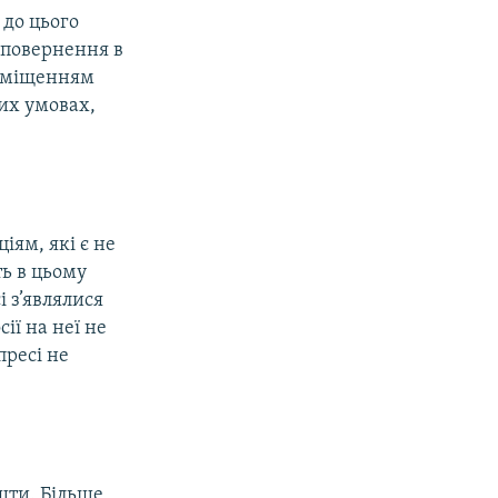
 до цього
ь повернення в
реміщенням
их умовах,
іям, які є не
ть в цьому
і з’являлися
сії на неї не
пресі не
ошти. Більше