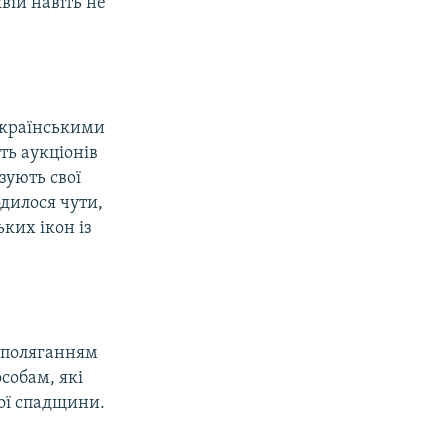
вій навіть не
українськими
ть аукціонів
зують свої
одилося чути,
ких ікон із
наполяганням
собам, які
ої спадщини.