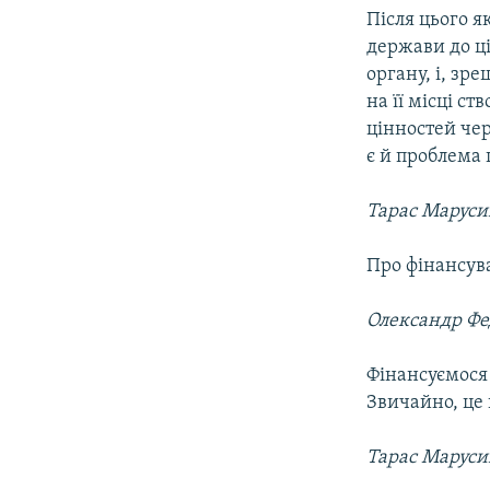
Після цього як
держави до ці
органу, і, зре
на її місці 
цінностей че
є й проблема
Тарас Маруси
Про фінансува
Олександр Фе
Фінансуємося
Звичайно, це 
Тарас Маруси