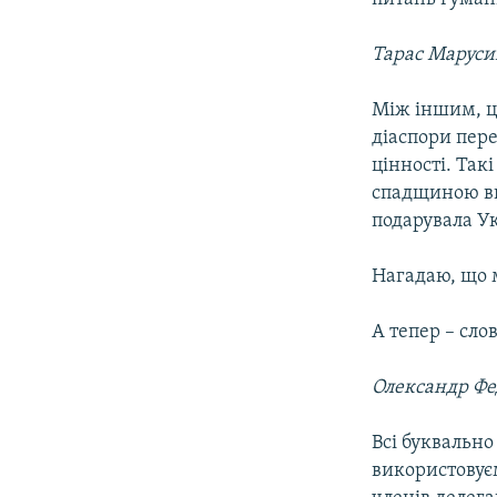
Тарас Маруси
Між іншим, ц
діаспори пер
цінності. Так
спадщиною ви
подарувала У
Нагадаю, що м
А тепер – сло
Олександр Фе
Всі буквально
використовуєм