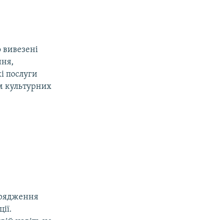
о вивезені
ння,
і послуги
м культурних
ідрядження
ії.