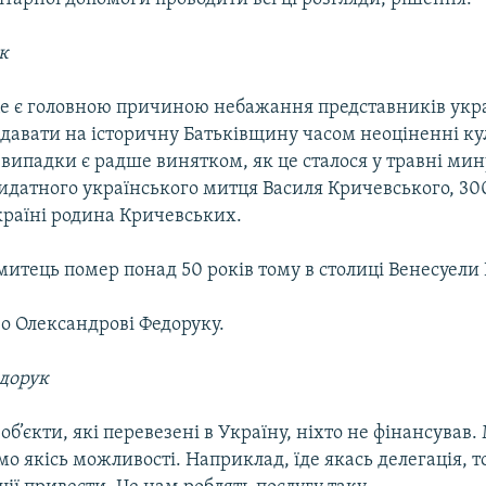
к
е є головною причиною небажання представників укра
едавати на історичну Батьківщину часом неоціненні ку
і випадки є радше винятком, як це сталося у травні мин
датного українського митця Василя Кричевського, 300
країні родина Кричевських.
итець помер понад 50 років тому в столиці Венесуели 
во Олександрові Федоруку.
дорук
 об’єкти, які перевезені в Україну, ніхто не фінансував.
о якісь можливості. Наприклад, їде якась делегація, 