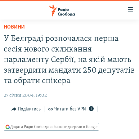
Доступність
посилання
Перейти
НОВИНИ
до
РАДІО СВОБОДА – 70 РОКІВ
У Белградi розпочалася перша
основного
ВСЕ ЗА ДОБУ
матеріалу
сесiя нового скликання
СТАТТІ
Перейти
парламенту Сербiї, на якій мають
до
ВІЙНА
ПОЛІТИКА
затвердити мандати 250 депутатiв
основної
РОСІЙСЬКА «ФІЛЬТРАЦІЯ»
ЕКОНОМІКА
навігації
та обрати спiкера
Перейти
ДОНБАС.РЕАЛІЇ
СУСПІЛЬСТВО
до
27 січня 2004, 19:02
КРИМ.РЕАЛІЇ
КУЛЬТУРА
пошуку
Поділитись
Читати без VPN
ТИ ЯК?
СПОРТ
СХЕМИ
УКРАЇНА
Додати Радіо Свобода як бажане джерело в Google
КИТАЙ.ВИКЛИКИ
СВІТ