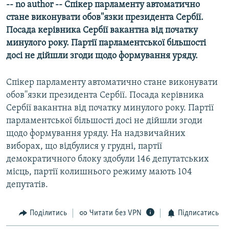
-- no author -- Спiкер парламенту автоматично
МУЛЬТИМЕДІА
стане виконувати обов''язки президента Сербiї.
ФОТО
Посада керiвника Сербiї вакантна вiд початку
минулого року. Партiї парламентської бiльшостi
СПЕЦПРОЄКТИ
досi не дiйшли згоди щодо формування уряду.
ПОДКАСТИ
Спiкер парламенту автоматично стане виконувати
КРИМ РЕАЛІЇ
обов''язки президента Сербiї. Посада керiвника
РУС
Сербiї вакантна вiд початку минулого року. Партiї
парламентської бiльшостi досi не дiйшли згоди
УКР
щодо формування уряду. На надзвичайних
КТАТ
виборах, що вiдбулися у груднi, партiї
демократичного блоку здобули 146 депутатських
ДОЛУЧАЙСЯ!
мiсць, партiї колишнього режиму мають 104
депутатiв.
Поділитись
Читати без VPN
Підписатись