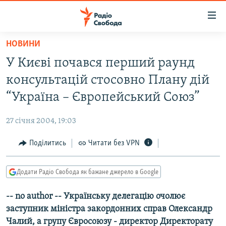
Доступність
посилання
Перейти
НОВИНИ
до
РАДІО СВОБОДА – 70 РОКІВ
У Києві почався перший раунд
основного
ВСЕ ЗА ДОБУ
матеріалу
консультацій стосовно Плану дій
СТАТТІ
Перейти
“Україна – Європейський Союз”
до
ВІЙНА
ПОЛІТИКА
основної
27 січня 2004, 19:03
РОСІЙСЬКА «ФІЛЬТРАЦІЯ»
ЕКОНОМІКА
навігації
Перейти
Поділитись
Читати без VPN
ДОНБАС.РЕАЛІЇ
СУСПІЛЬСТВО
до
КРИМ.РЕАЛІЇ
КУЛЬТУРА
пошуку
Додати Радіо Свобода як бажане джерело в Google
ТИ ЯК?
СПОРТ
-- no author -- Українську делегацію очолює
СХЕМИ
УКРАЇНА
заступник міністра закордонних справ Олександр
КИТАЙ.ВИКЛИКИ
СВІТ
Чалий, а групу Євросоюзу - директор Директорату