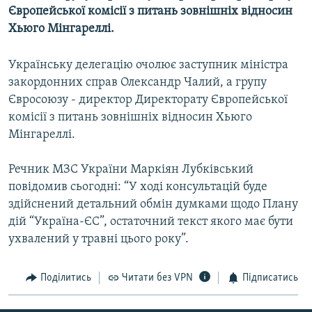
Європейської комісії з питань зовнішніх відносин
МУЛЬТИМЕДІА
Хьюго Мінгареллі.
ФОТО
СПЕЦПРОЄКТИ
Українську делегацію очолює заступник міністра
закордонних справ Олександр Чалий, а групу
ПОДКАСТИ
Євросоюзу - директор Директорату Європейської
комісії з питань зовнішніх відносин Хьюго
КРИМ РЕАЛІЇ
Мінгареллі.
РУС
УКР
Речник МЗС України Маркіян Лубківський
повідомив сьогодні: “У ході консультацій буде
КТАТ
здійснений детальний обмін думками щодо Плану
дій “Україна-ЄС”, остаточний текст якого має бути
ДОЛУЧАЙСЯ!
ухвалений у травні цього року”.
Поділитись
Читати без VPN
Підписатись