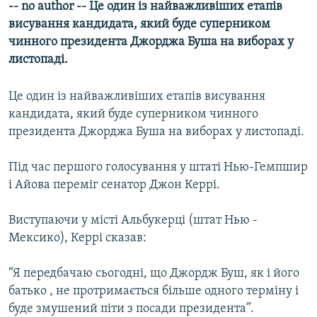
-- no author -- Це один із найважливіших етапів
МУЛЬТИМЕДІА
висування кандидата, який буде суперником
ФОТО
чинного президента Джорджа Буша на виборах у
листопаді.
СПЕЦПРОЄКТИ
ПОДКАСТИ
Це один із найважливіших етапів висування
кандидата, який буде суперником чинного
КРИМ РЕАЛІЇ
президента Джорджа Буша на виборах у листопаді.
РУС
Під час першого голосування у штаті Нью-Гемпшир
УКР
і Айова переміг сенатор Джон Керрі.
КТАТ
Виступаючи у місті Альбукерці (штат Нью -
ДОЛУЧАЙСЯ!
Мексико), Керрі сказав:
“Я передбачаю сьогодні, що Джордж Буш, як і його
батько , не протримається більше одного терміну і
буде змушений піти з посади президента”.