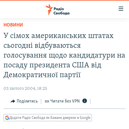
Доступність
посилання
Перейти
НОВИНИ
до
РАДІО СВОБОДА – 70 РОКІВ
У сімох американських штатах
основного
ВСЕ ЗА ДОБУ
матеріалу
сьогодні відбуваються
СТАТТІ
Перейти
голосування щодо кандидатури на
до
ВІЙНА
ПОЛІТИКА
посаду президента США від
основної
РОСІЙСЬКА «ФІЛЬТРАЦІЯ»
ЕКОНОМІКА
навігації
Демократичної партії
Перейти
ДОНБАС.РЕАЛІЇ
СУСПІЛЬСТВО
до
03 лютого 2004, 18:25
КРИМ.РЕАЛІЇ
КУЛЬТУРА
пошуку
Поділитись
Читати без VPN
ТИ ЯК?
СПОРТ
СХЕМИ
УКРАЇНА
Додати Радіо Свобода як бажане джерело в Google
КИТАЙ.ВИКЛИКИ
СВІТ