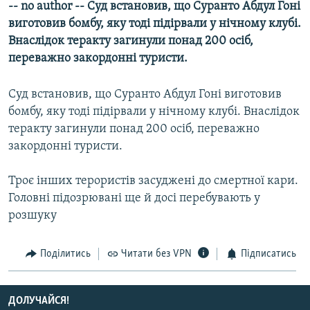
-- no author -- Суд встановив, що Суранто Абдул Гоні
МУЛЬТИМЕДІА
виготовив бомбу, яку тоді підірвали у нічному клубі.
ФОТО
Внаслідок теракту загинули понад 200 осіб,
переважно закордонні туристи.
СПЕЦПРОЄКТИ
ПОДКАСТИ
Суд встановив, що Суранто Абдул Гоні виготовив
бомбу, яку тоді підірвали у нічному клубі. Внаслідок
КРИМ РЕАЛІЇ
теракту загинули понад 200 осіб, переважно
РУС
закордонні туристи.
УКР
Троє інших терористів засуджені до смертної кари.
КТАТ
Головні підозрювані ще й досі перебувають у
розшуку
ДОЛУЧАЙСЯ!
Поділитись
Читати без VPN
Підписатись
ДОЛУЧАЙСЯ!