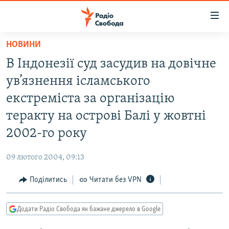
Доступність
посилання
Перейти
НОВИНИ
до
РАДІО СВОБОДА – 70 РОКІВ
В Індонезії суд засудив на довічне
основного
ВСЕ ЗА ДОБУ
матеріалу
ув’язнення ісламського
СТАТТІ
Перейти
екстреміста за організацію
до
ВІЙНА
ПОЛІТИКА
теракту на острові Балі у жовтні
основної
РОСІЙСЬКА «ФІЛЬТРАЦІЯ»
ЕКОНОМІКА
навігації
2002-го року
Перейти
ДОНБАС.РЕАЛІЇ
СУСПІЛЬСТВО
до
09 лютого 2004, 09:13
КРИМ.РЕАЛІЇ
КУЛЬТУРА
пошуку
Поділитись
Читати без VPN
ТИ ЯК?
СПОРТ
СХЕМИ
УКРАЇНА
Додати Радіо Свобода як бажане джерело в Google
КИТАЙ.ВИКЛИКИ
СВІТ