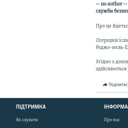
КИТАЙ.ВИКЛИКИ
-- no author 
МУЛЬТИМЕДІА
служби безпе
ФОТО
Про це йдетьс
СПЕЦПРОЄКТИ
Осередки ісла
ПОДКАСТИ
Реджо-нель-Ем
Згідно з допо
здійснюється 
Поділитис
КРИМ РЕАЛІЇ
РУС
ПІДТРИМКА
ІНФОРМА
УКР
КТАТ
Як слухати
Про нас