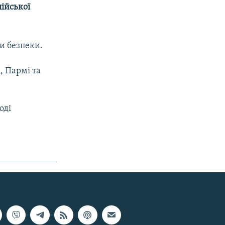
лійської
би безпеки.
, Пармі та
оді