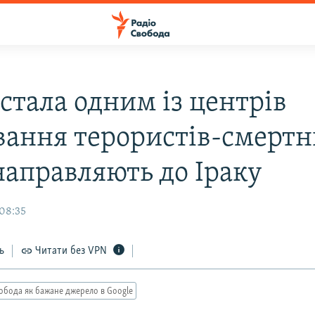
 стала одним із центрів
вання терористів-смертн
направляють до Іраку
 08:35
ь
Читати без VPN
обода як бажане джерело в Google