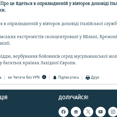
-- Про це йдеться в оприлюдненій у вівторок доповіді іта
ки.
я в оприлюдненій у вівторок доповіді італійської служ
мських екстремістів сконцентровані у Мілані, Кремоні
ілії.
віддю, вербування бойовиків серед мусульманської мол
у багатьох країнах Західної Європи.
ь
Читати без VPN
Підписатись
Друк
ЦІЯ
ДОЛУЧАЙСЯ!