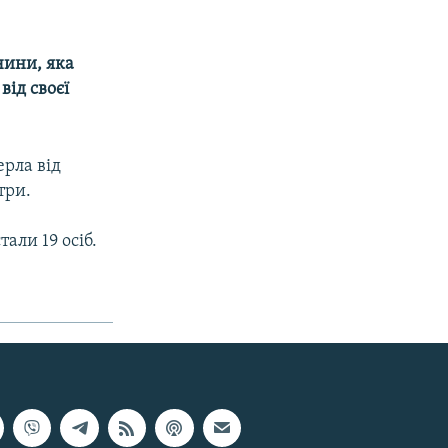
чини, яка
від своєї
ерла від
три.
али 19 осіб.