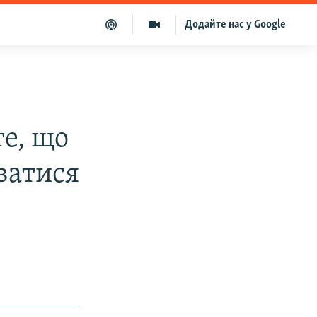
Додайте нас у Google
те, що
ватися