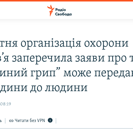
ітня організація охорони
’я заперечила заяви про 
иний грип” може переда
юдини до людини
 08:19
ь
Читати без VPN