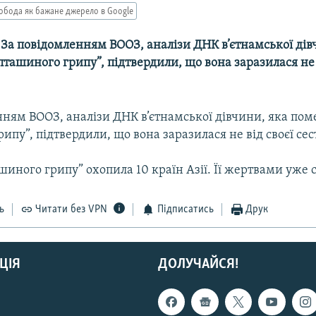
обода як бажане джерело в Google
-- За повідомленням ВООЗ, аналізи ДНК в’єтнамської дів
пташиного грипу”, підтвердили, що вона заразилася не 
ням ВООЗ, аналізи ДНК в’єтнамської дівчини, яка пом
ипу”, підтвердили, що вона заразилася не від своєї сес
шиного грипу” охопила 10 країн Азії. Її жертвами уже ст
ь
Читати без VPN
Підписатись
Друк
ЦІЯ
ДОЛУЧАЙСЯ!