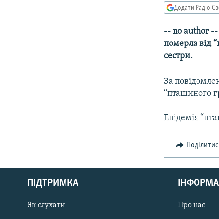
МУЛЬТИМЕДІА
Додати Радіо Св
ФОТО
-- no author 
СПЕЦПРОЄКТИ
померла від “
ПОДКАСТИ
сестри.
За повідомлен
“пташиного гр
Епідемія “пта
Поділитис
КРИМ РЕАЛІЇ
РУС
ПІДТРИМКА
ІНФОРМА
УКР
КТАТ
Як слухати
Про нас