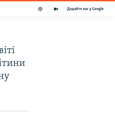
Додайте нас у Google
віті
літини
ну