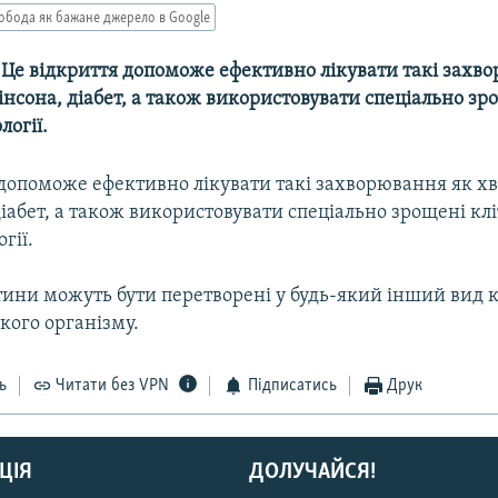
обода як бажане джерело в Google
-- Це відкриття допоможе ефективно лікувати такі захв
нсона, діабет, а також використовувати спеціально зр
логії.
 допоможе ефективно лікувати такі захворювання як х
іабет, а також використовувати спеціально зрощені кл
гії.
ини можуть бути перетворені у будь-який інший вид к
кого організму.
ь
Читати без VPN
Підписатись
Друк
ЦІЯ
ДОЛУЧАЙСЯ!