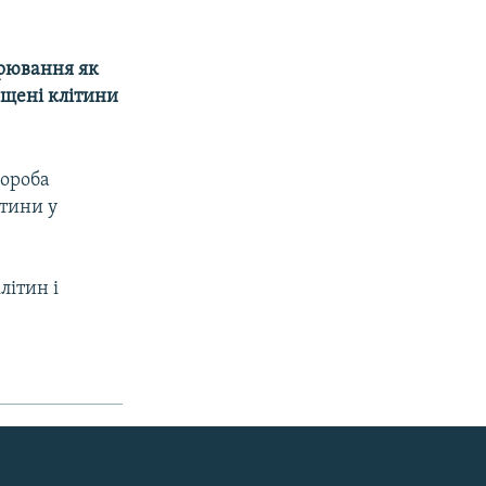
орювання як
ощені клітини
вороба
ітини у
літин і