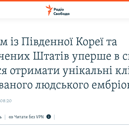
 із Південної Кореї та
чених Штатів уперше в с
ся отримати унікальні к
ваного людського ембріо
 08:20
ь
Читати без VPN