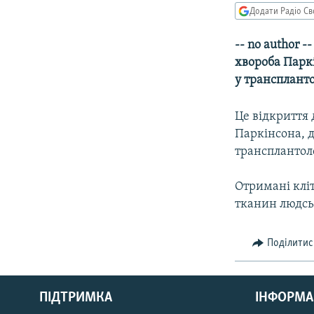
МУЛЬТИМЕДІА
Додати Радіо Св
ФОТО
-- no author 
СПЕЦПРОЄКТИ
хвороба Паркі
ПОДКАСТИ
у транспланто
Це відкриття
Паркінсона, д
трансплантоло
Отримані кліт
тканин людсь
Поділитис
КРИМ РЕАЛІЇ
РУС
ПІДТРИМКА
ІНФОРМА
УКР