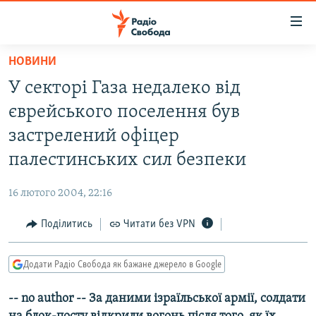
Доступність
посилання
Перейти
НОВИНИ
до
РАДІО СВОБОДА – 70 РОКІВ
У секторі Газа недалеко від
основного
ВСЕ ЗА ДОБУ
матеріалу
єврейського поселення був
СТАТТІ
Перейти
застрелений офіцер
до
ВІЙНА
ПОЛІТИКА
палестинських сил безпеки
основної
РОСІЙСЬКА «ФІЛЬТРАЦІЯ»
ЕКОНОМІКА
навігації
16 лютого 2004, 22:16
Перейти
ДОНБАС.РЕАЛІЇ
СУСПІЛЬСТВО
до
Поділитись
Читати без VPN
КРИМ.РЕАЛІЇ
КУЛЬТУРА
пошуку
ТИ ЯК?
СПОРТ
Додати Радіо Свобода як бажане джерело в Google
СХЕМИ
УКРАЇНА
-- no author -- За даними ізраїльської армії, солдати
КИТАЙ.ВИКЛИКИ
СВІТ