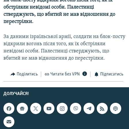
на блок-посту відкрили вогонь після того, як їх
МУЛЬТИМЕДІА
обстріляли невідомі особи. Палестинці
стверджують, що вбитий не мав відношення до
ФОТО
перестрілки.
СПЕЦПРОЄКТИ
ПОДКАСТИ
За даними ізраїльської армії, солдати на блок-посту
відкрили вогонь після того, як їх обстріляли
невідомі особи. Палестинці стверджують, що
КРИМ РЕАЛІЇ
вбитий не мав відношення до перестрілки.
РУС
УКР
Поділитись
Читати без VPN
Підписатись
КТАТ
ДОЛУЧАЙСЯ!
ДОЛУЧАЙСЯ!