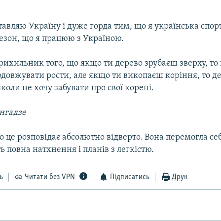
тавляю Україну і дуже горда тим, що я українська спо
езон, що я працюю з Україною.
прихильник того, що якщо ти дерево зрубаєш зверху, то 
одовжувати рости, але якщо ти викопаєш коріння, то де
іколи не хочу забувати про свої корені.
нгадзе
о це розповідає абсолютно відверто. Вона перемогла себе
ь повна натхнення і планів з легкістю.
ь
Читати без VPN
Підписатись
Друк