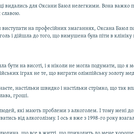
ці видались для Оксани Баюл нелегкими. Вона важко 
 славою.
виступати на професійних змаганнях, Оксана Баюл п
оль і дійшла до того, що вимушена була піти в клініку 
ла бути на висоті, і я ніколи не могла подумати, що я 
ійських іграх не те, що виграти олімпійську золоту ме
 знаєте, настільки швидко і настільки стрімко, що так вп
слава, гроші.
 людей, які мають проблеми з алкоголем. І тому мені до
ватись від алкоголізму. І ось я вже з 1998-го року взагал
 людина, що все в житті, що приходить до мене хороше