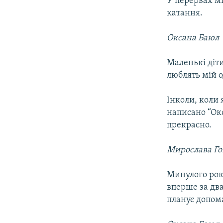
У перервах м
катання.
Оксана Баюл
Маленькі діти
люблять мій о
Інколи, коли 
написано “Окс
прекрасно.
Мирослава Го
Минулого року
вперше за два
планує допома