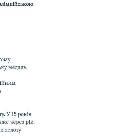
олімпійською
 тому
ьку медаль.
сійним
м
. У 15 років
вже через рік,
ни золоту