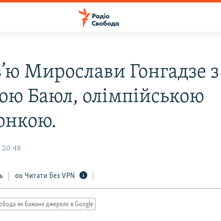
в’ю Мирослави Гонгадзе з
ою Баюл, олімпійською
онкою.
 20:48
ь
Читати без VPN
обода як бажане джерело в Google