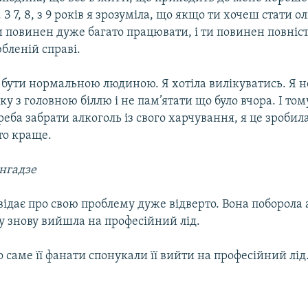
. З 7, 8, з 9 років я зрозуміла, що якщо ти хочеш стати 
 повинен дуже багато працювати, і ти повинен повніс
юбленій справі.
 бути нормальною людиною. Я хотіла вилікуватись. Я н
ку з головною біллю і не пам’ятати що було вчора. І том
реба забрати алкоголь із свого харчування, я це зробила
то краще.
нгадзе
ідає про свою проблему дуже відверто. Вона поборола 
у знову вийшла на професійний лід.
 саме її фанати спонукали її вийти на професійний лід