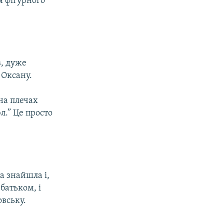
я фігурного
в, дуже
 Оксану.
 на плечах
л.” Це просто
а знайшла і,
батьком, і
овську.