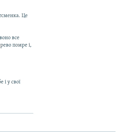
ртсменка. Це
воно все
рево помре і,
 і у свої