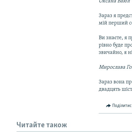
Оксана Баюл
Зараз я предс
мій перший с
Ви знаєте, я 
рівно буде пр
звичайно, я н
Мирослава Го
Зараз вона пр
двадцять шіст
Поділитис
КРИМ РЕАЛІЇ
РУС
Читайте також
УКР