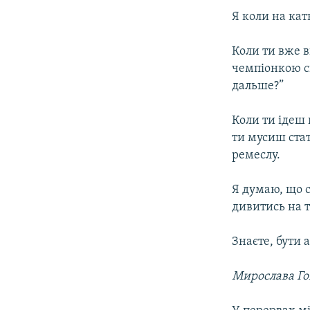
Я коли на кат
Коли ти вже в
чемпіонкою св
дальше?”
Коли ти ідеш 
ти мусиш стат
ремеслу.
Я думаю, що с
дивитись на те
Знаєте, бути 
Мирослава Го