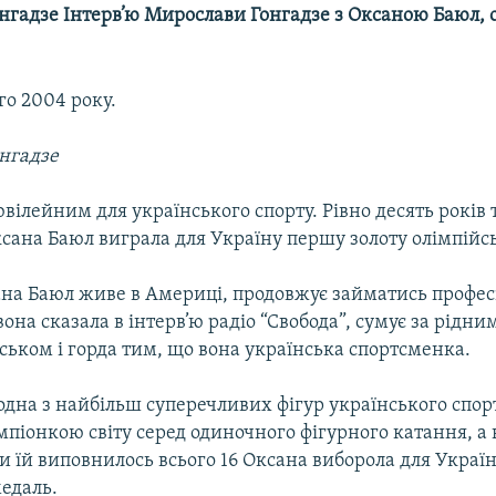
нгадзе Інтерв’ю Мирослави Гонгадзе з Оксаною Баюл, 
го 2004 року.
нгадзе
ювілейним для українського спорту. Рівно десять років
сана Баюл виграла для Україну першу золоту олімпійс
ана Баюл живе в Америці, продовжує займатись профе
 вона сказала в інтерв’ю радіо “Свобода”, сумує за рідни
ьком і горда тим, що вона українська спортсменка.
дна з найбільш суперечливих фігур українського спорту
мпіонкою світу серед одиночного фігурного катання, а 
ли їй виповнилось всього 16 Оксана виборола для Украї
едаль.