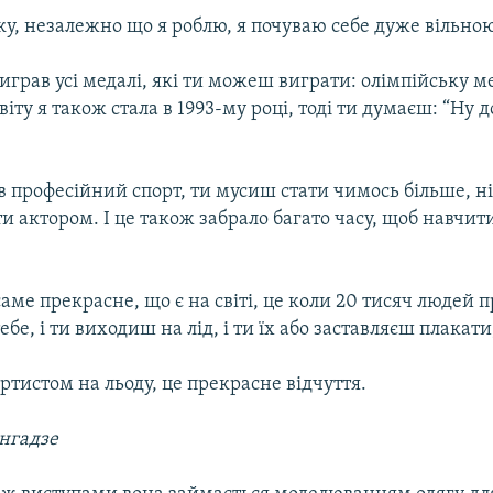
ку, незалежно що я роблю, я почуваю себе дуже вільною
играв усі медалі, які ти можеш виграти: олімпійську м
іту я також стала в 1993-му році, тоді ти думаєш: “Ну д
в професійний спорт, ти мусиш стати чимось більше, н
и актором. І це також забрало багато часу, щоб навчит
аме прекрасне, що є на світі, це коли 20 тисяч людей 
бе, і ти виходиш на лід, і ти їх або заставляєш плакати
артистом на льоду, це прекрасне відчуття.
нгадзе