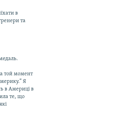
иїхати в
тренери та
 медаль.
 на той момент
Америку.” Я
сь в Америці в
била те, що
які