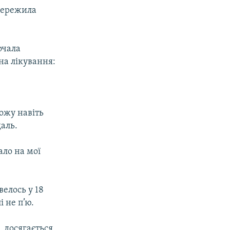
пережила
очала
на лікування:
можу навіть
даль.
ало на мої
велось у 18
і не п’ю.
, досягається