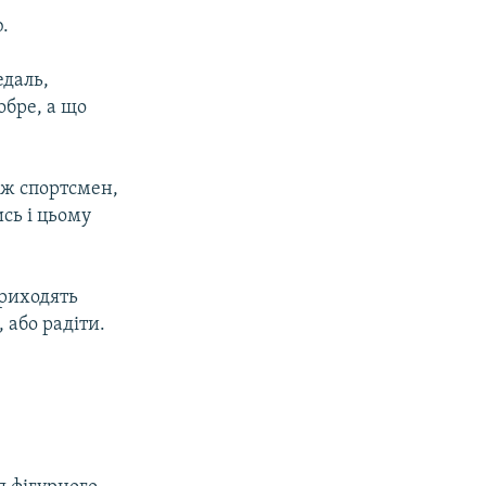
.
едаль,
обре, а що
іж спортсмен,
ись і цьому
приходять
, або радіти.