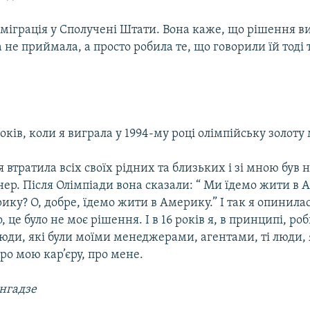
 еміграція у Сполучені Штати. Вона каже, що рішення в
не приймала, а просто робила те, що говорили їй тоді 
років, коли я виграла у 1994-му році олімпійську золоту
я втратила всіх своїх рідних та близьких і зі мною був
ер. Після Олімпіади вона сказали: “ Ми їдемо жити в 
ику? О, добре, їдемо жити в Америку.” І так я опинила
о, це було не моє рішення. І в 16 років я, в принципі, ро
юди, які були моїми менеджерами, агентами, ті люди, 
ро мою кар’єру, про мене.
нгадзе