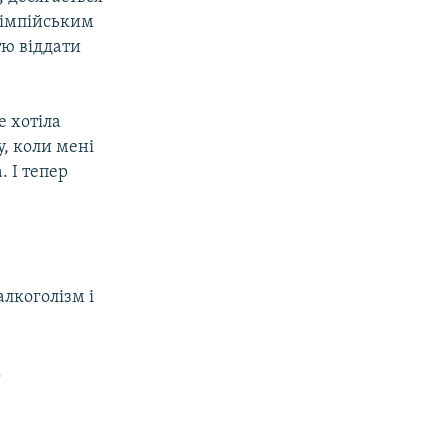
олімпійським
тю віддати
е хотіла
у, коли мені
. І тепер
алкоголізм і
.