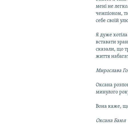
мені не легко
чемпіоном, ти
себе своїй ул
Я дуже хотіла
вставати зран
сказали, що т
життя набага
Мирослава Го
Оксана розпов
минулого рок
Вона каже, що
Оксана Баюл