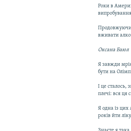
Роки в Амери
випробування
Продовжуючи 
вживати алког
Оксана Баюл
Я завжди мрія
бути на Олімп
І це сталось,
плечі: вся ця 
Я одна із цих
років йти ліку
Знаєте я така