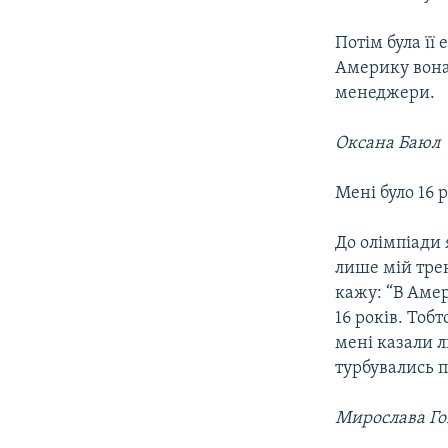
Потім була її
Америку вона 
менеджери.
Оксана Баюл
Мені було 16 
До олімпіади 
лише мій трен
кажу: “В Амер
16 років. Тобт
мені казали л
турбувались п
Мирослава Го