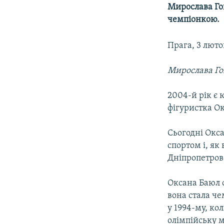
МУЛЬТИМЕДІА
Мирослава Го
ФОТО
чемпіонкою.
СПЕЦПРОЄКТИ
Прага, 3 люто
ПОДКАСТИ
Мирослава Го
2004-й рік є 
фігуристка Ок
Сьогодні Окс
спортом і, як
Дніпропетровс
Оксана Баюл о
вона стала че
у 1994-му, ко
олімпійську м