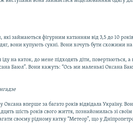
іж виступами вона займається моделюванням одягу дл
, які займаються фігурним катанням від 3,5 до 10 рокі
дяг, вони купують сукні. Вони хочуть бути схожими на
я іду на каток, до мене підходять діти, повертаються, а
ана Баюл”. Вони кажуть: “Ось ми маленькі Оксана Баю
нгадзе
 Оксана вперше за багато років відвідала Україну. Вон
дцять шість років свого життя, познайомилась зі своїм 
гати своєму рідному катку “Метеор”, що у Дніпропетр