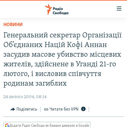
Доступність
посилання
Перейти
НОВИНИ
до
РАДІО СВОБОДА – 70 РОКІВ
Генеральний секретар Організації
основного
ВСЕ ЗА ДОБУ
матеріалу
Об’єднаних Націй Кофі Аннан
СТАТТІ
Перейти
засудив масове убивство місцевих
до
ВІЙНА
ПОЛІТИКА
жителів, здійснене в Уганді 21-го
основної
РОСІЙСЬКА «ФІЛЬТРАЦІЯ»
ЕКОНОМІКА
навігації
лютого, і висловив співчуття
Перейти
ДОНБАС.РЕАЛІЇ
СУСПІЛЬСТВО
родинам загиблих
до
КРИМ.РЕАЛІЇ
КУЛЬТУРА
пошуку
24 лютого 2004, 08:14
ТИ ЯК?
СПОРТ
Поділитись
Читати без VPN
СХЕМИ
УКРАЇНА
КИТАЙ.ВИКЛИКИ
СВІТ
Додати Радіо Свобода як бажане джерело в Google