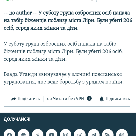
МУЛЬТИМЕДІА
-- no author -- У суботу група озброєних осіб напала
ФОТО
на табір біженців поблизу міста Ліри. Були убиті 206
СПЕЦПРОЄКТИ
осіб, серед яких жінки та діти.
ПОДКАСТИ
У суботу група озброєних осіб напала на табір
біженців поблизу міста Ліри. Були убиті 206 осіб,
КРИМ РЕАЛІЇ
серед яких жінки та діти.
РУС
УКР
Влада Уганди звинувачує у злочині повстанське
угруповання, яке веде боротьбу з урядом країни.
КТАТ
Поділитись
Читати без VPN
Підписатись
ДОЛУЧАЙСЯ!
ДОЛУЧАЙСЯ!