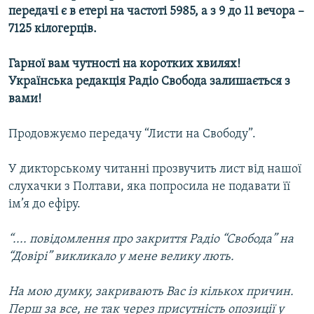
передачі є в етері на частоті 5985, а з 9 до 11 вечора –
7125 кілогерців.
Гарної вам чутності на коротких хвилях!
Українська редакція Радіо Свобода залишається з
вами!
Продовжуємо передачу “Листи на Свободу”.
У дикторському читанні прозвучить лист від нашої
слухачки з Полтави, яка попросила не подавати її
ім’я до ефіру.
“.... повідомлення про закриття Радіо “Свобода” на
“Довірі” викликало у мене велику лють.
На мою думку, закривають Вас із кількох причин.
Перш за все, не так через присутність опозиції у