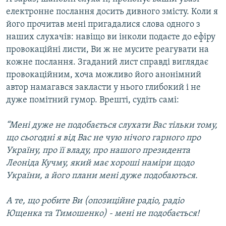
електронне послання досить дивного змісту. Коли я
його прочитав мені пригадалися слова одного з
наших слухачів: навіщо ви інколи подаєте до ефіру
провокаційні листи, Ви ж не мусите реагувати на
кожне послання. Згаданий лист справді виглядає
провокаційним, хоча можливо його анонімний
автор намагався закласти у нього глибокий і не
дуже помітний гумор. Врешті, судіть самі:
“Мені дуже не подобається слухати Вас тільки тому,
що сьогодні я від Вас не чую нічого гарного про
Україну, про її владу, про нашого президента
Леоніда Кучму, який має хороші наміри щодо
України, а його плани мені дуже подобаються.
А те, що робите Ви (опозиційне радіо, радіо
Ющенка та Тимошенко) - мені не подобається!