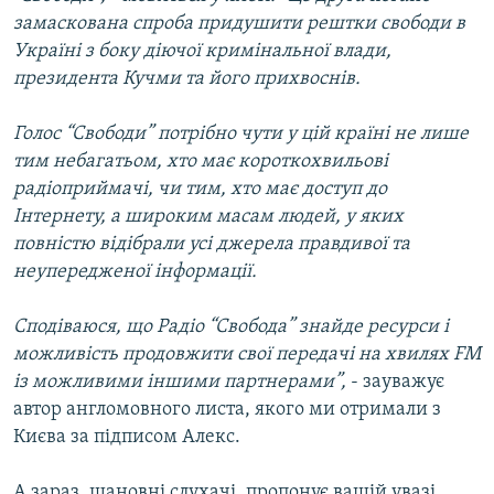
замаскована спроба придушити рештки свободи в
Україні з боку діючої кримінальної влади,
президента Кучми та його прихвоснів.
Голос “Свободи” потрібно чути у цій країні не лише
тим небагатьом, хто має короткохвильові
радіоприймачі, чи тим, хто має доступ до
Інтернету, а широким масам людей, у яких
повністю відібрали усі джерела правдивої та
неупередженої інформації.
Сподіваюся, що Радіо “Свобода” знайде ресурси і
можливість продовжити свої передачі на хвилях FM
із можливими іншими партнерами”,
- зауважує
автор англомовного листа, якого ми отримали з
Києва за підписом Алекс.
А зараз, шановні слухачі, пропонує вашій увазі