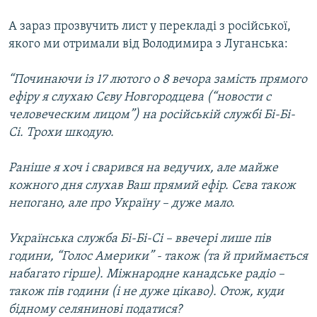
А зараз прозвучить лист у перекладі з російської,
якого ми отримали від Володимира з Луганська:
“Починаючи із 17 лютого о 8 вечора замість прямого
ефіру я слухаю Сєву Новгородцева (“новости с
человеческим лицом”) на російській службі Бі-Бі-
Сі. Трохи шкодую.
Раніше я хоч і сварився на ведучих, але майже
кожного дня слухав Ваш прямий ефір. Сєва також
непогано, але про Україну – дуже мало.
Українська служба Бі-Бі-Сі – ввечері лише пів
години, “Голос Америки” - також (та й приймається
набагато гірше). Міжнародне канадське радіо –
також пів години (і не дуже цікаво). Отож, куди
бідному селянинові податися?