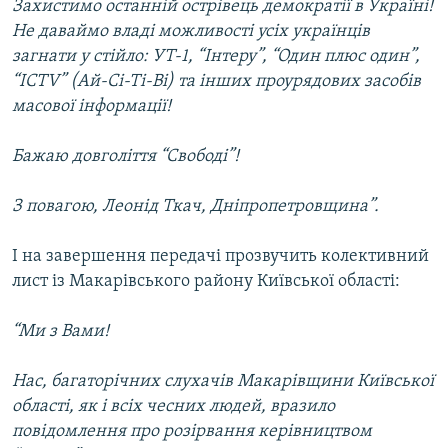
Захистимо останній острівець демократії в Україні!
Не даваймо владі можливості усіх українців
загнати у стійло: УТ-1, “Інтеру”, “Один плюс один”,
“ICTV” (Ай-Сі-Ті-Ві) та інших проурядових засобів
масової інформації!
Бажаю довголіття “Свободі”!
З повагою, Леонід Ткач, Дніпропетровщина”.
І на завершення передачі прозвучить колективний
лист із Макарівського району Київської області:
“Ми з Вами!
Нас, багаторічних слухачів Макарівщини Київської
області, як і всіх чесних людей, вразило
повідомлення про розірвання керівництвом