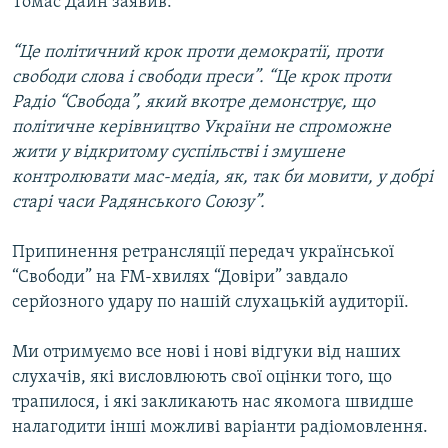
Томас Дайн заявив:
Усі сайти RFE/RL
“Це політичний крок проти демократії, проти
свободи слова і свободи преси”. “Це крок проти
Радіо “Свобода”, який вкотре демонструє, що
політичне керівництво України не спроможне
жити у відкритому суспільстві і змушене
контролювати мас-медіа, як, так би мовити, у добрі
старі часи Радянського Союзу”.
Припинення ретрансляції передач української
“Свободи” на FM-хвилях “Довіри” завдало
серйозного удару по нашій слухацькій аудиторії.
Ми отримуємо все нові і нові відгуки від наших
слухачів, які висловлюють свої оцінки того, що
трапилося, і які закликають нас якомога швидше
налагодити інші можливі варіанти радіомовлення.