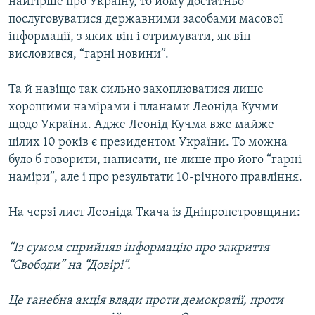
найгірше про Україну, то йому достатньо
послуговуватися державними засобами масової
інформації, з яких він і отримувати, як він
висловився, “гарні новини”.
Та й навіщо так сильно захоплюватися лише
хорошими намірами і планами Леоніда Кучми
щодо України. Адже Леонід Кучма вже майже
цілих 10 років є президентом України. То можна
було б говорити, написати, не лише про його “гарні
наміри”, але і про результати 10-річного правління.
На черзі лист Леоніда Ткача із Дніпропетровщини:
“Із сумом сприйняв інформацію про закриття
“Свободи” на “Довірі”.
Це ганебна акція влади проти демократії, проти