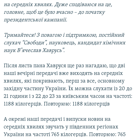
на середніх хвилях. Дуже сподіваюся на це,
головне, щоб це було вчасно – до початку
президентської кампанії.
Тримайтеся! З повагою і підтримкою, постійний
слухач “Свободи”, науковець, кандидат хімічних
наук В''ячеслав Хаврусь”.
Після листа пана Хавруся ще раз нагадаю, що дві
наші вечірні передачі вже виходять на середніх
хвилях, які покривають, перш за все, основному
західну частину України. Ïх можна слухати із 20 до
21 години і з 22 до 23 за київським часом на частоті:
1188 кілогерців. Повторюю: 1188 кілогерців
А окремі наші передачі і випуски новин на
середніх хвилях звучать у південних регіонах
України на частоті 765 кілогерців. Повторюю: 765