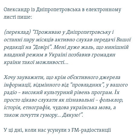
Олександр із Дніпропетровська в електронному
листі пише:
(переклад) “Проживаю у Дніпропетровську і
останні пару місяців активно слухав передачі Вашої
редакції на “Довірі”. Мені дуже жаль, що нинішній
владний режим в Україні позбавив громадян
країни такої можливості...
Хочу зауважити, що крім об’єктивного джерела
інформації, відмінного від “провладних”, у вашого
радіо – високий культурний рівень програм. Ïх
просто цікаво слухати як пізнавальні – фольклор,
історія, етнографія, чудова українська мова, а
також почуття гумору... Дякую!”.
У ці дні, коли нас усунули з FM-радіостанції