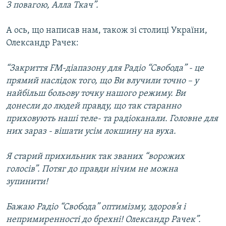
З повагою, Алла Ткач”.
А ось, що написав нам, також зі столиці України,
Олександр Рачек:
“Закриття FМ-діапазону для Радіо “Свобода” - це
прямий наслідок того, що Ви влучили точно – у
найбільш больову точку нашого режиму. Ви
донесли до людей правду, що так старанно
приховують наші теле- та радіоканали. Головне для
них зараз - вішати усім локшину на вуха.
Я старий прихильник так званих “ворожих
голосів”. Потяг до правди нічим не можна
зупинити!
Бажаю Радіо “Свобода” оптимізму, здоров’я і
непримиренності до брехні! Олександр Рачек”.