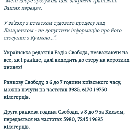
“Мені добре зрозуміла ціль закриття трансляції
Ваших передач.
У зв’язку з початком судового процесу над
Лазаренком - не допустити інформацію про його
стосунки з Кучмою...”.
Українська редакція Радіо Свобода, незважаючи на
все, як і раніше, далі виходить до етеру на коротких
хвилях!
Ранкову Свободу, з 6 до 7 години київського часу,
можна почути на частотах 3985, 6170 і 9750
кілогерців.
Друга ранкова година Свободи, з 8 до 9 за Києвом,
передається на частотах 5980, 7245 і 9695
кілогерців.