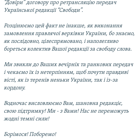
“Довіри” договору про ретрансляцію передач
Української редакції “Свободи”.
Розцінюємо цей факт не інакше, як виконання
замовлення правлячої верхівки України, бо знаємо,
як послідовно, цілеспрямовано, і наполегливо
бореться колектив Вашої редакції за свободу слова.
Ми звикли до Ваших вечірніх та ранкових передач
і чекаємо їх із нетерпінням, щоб почути правдиві
вісті, як із теренів неньки України, так і із-за
кордону.
Водночас висловлюємо Вам, шановна редакціє,
свою підтримку! Ми - з Вами! Нас не переможуть
жодні темні сили!
Борімося! Поборемо!