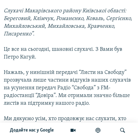
Слухачі Макарівського району Київської області:
Береговий, Клімчук, Романєнко, Коваль, Сергієнко,
Михайловський, Михайловська, Кравченко,
Писаренко”.
Це все на сьогодні, шановні слухачі. З Вами був
Петро Кагуй.
Нажаль, у нинішній передачі “Листи на Свободу”
прозвучала лише частини відгуків наших слухачів
на усунення передач Радіо “Свобода” з FM-
радіостанції “Довіра”. Ми отримали значно більше
листів на підтримку нашого радіо.
Ми дякуємо усім, хто продовжує нас слухати, хто
пише нам листи. Не втрачаймо оптимізму! Будемо
Додайте нас у Google
сподіватися, що незабаром передачі української