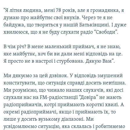
“Я літня людина, мені 78 років, але я громадянка, я
думаю про майбутнє свої внуків. Через те я не
байдужа, що твориться у нашій Батьківщині. І дуже
хвилююся, що я не буду слухати радіо “Свободи”.
В чім річ? В мене маленький приймач, я не знаю,
яке майбутнє, хоч би ви дали мені відповідь на це.
Я просто не в настрої і стурбована. Дякую Вам”.
Ми дякуємо за цей дзвінок. У відповідь змушений
констатувати, що ситуація справді досить невтішна.
Ми розуміємо, що чимало наших слухачів, які досі
слухали нас на FM-радіостанції “Довіра” не мають
радіоприймачів, котрі приймають короткі хвилі. А
окремі радіоприймачі, якщо і приймають їх, то
лише у досить вузькому діапазоні. Ми
усвідомлюємо ситуацію, яка склалась і робитимемо