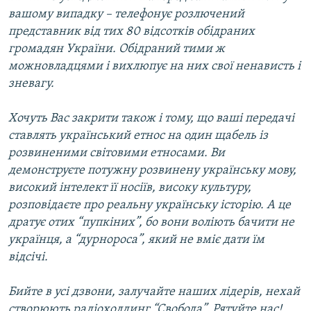
вашому випадку – телефонує розлючений
представник від тих 80 відсотків обідраних
громадян України. Обідраний тими ж
можновладцями і вихлюпує на них свої ненависть і
зневагу.
Хочуть Вас закрити також і тому, що ваші передачі
ставлять український етнос на один щабель із
розвиненими світовими етносами. Ви
демонструєте потужну розвинену українську мову,
високий інтелект її носіїв, високу культуру,
розповідаєте про реальну українську історію. А це
дратує отих “пупкіних”, бо вони воліють бачити не
українця, а “дурнороса”, який не вміє дати їм
відсічі.
Бийте в усі дзвони, залучайте наших лідерів, нехай
створюють радіохолдинг “Свобода”. Рятуйте нас!