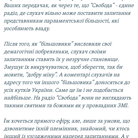
Ваших передачах, як через те, що “Свобода” - єдине
радіо, де слухач вільно може поставити запитання
представникам парламентської більшості, які
уособлюють владу.
Після того, як “більшовики” висловили свої
демагогічні побрехеньки, слухач своїми
запитанням ставить їх у незручне становище.
Змушує їх викручуватися, щоб зберегти, так би
мовити, “добру міну”. А коментарі слухачів на
адресу того чи іншого “більшовика” доносяться до
усіх кутків України. Саме це їм і не подобається
найбільше. На радіо “Свобода” вони не виглядають
такими святими та божими як у провладних ЗМІ.
Ïм хочеться прямого ефіру, але, лише за умови, що
дзвонитиме їхній племінник, знайомий, чи хтось
інший із узгодженими наперед запитаннями. А у