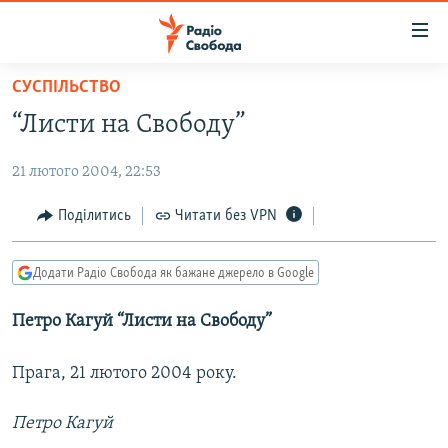
Доступність
посилання
Перейти
СУСПІЛЬСТВО
до
РАДІО СВОБОДА – 70 РОКІВ
“Листи на Свободу”
основного
ВСЕ ЗА ДОБУ
матеріалу
21 лютого 2004, 22:53
СТАТТІ
Перейти
до
ВІЙНА
ПОЛІТИКА
Поділитись
Читати без VPN
основної
РОСІЙСЬКА «ФІЛЬТРАЦІЯ»
ЕКОНОМІКА
навігації
Додати Радіо Свобода як бажане джерело в Google
Перейти
ДОНБАС.РЕАЛІЇ
СУСПІЛЬСТВО
до
Петро Кагуй “Листи на Свободу”
КРИМ.РЕАЛІЇ
КУЛЬТУРА
пошуку
ТИ ЯК?
СПОРТ
Прага, 21 лютого 2004 року.
СХЕМИ
УКРАЇНА
Петро Кагуй
КИТАЙ.ВИКЛИКИ
СВІТ