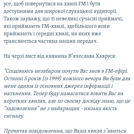
усе, щоб повернутися на хвилі FM і бути
доступними для широкої слухацької аудиторії.
Також зауважу, що ті невеликі сучасні приймачі,
які приймають FM-хвилі, здебільшого вони
приймають і середні хвилі, на яких вже
транслюється частина наших передач.
На черзі лист від киянина В''ячеслава Хавруся:
“Сподіваюсь незабаром почути Вас знов в FM-ефірі.
Останні 5 років (із 1999) кожного вечора Ви були для
мене одним із основних джерел інформації і
натхнення. Тепер буду намагатися ловити Вас на
коротких хвилях, але по своєму досвіду знаю, що це
“задоволення” не з найкращих - низька якість
сигналу.
Прочитав повідомлення, що Ваша хвиля з''явиться