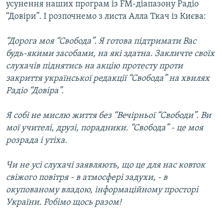
усунення наших програм із FM-діапазону Радіо
“Довіри”. І розпочнемо з листа Алла Ткач із Києва:
“Дорога моя “Свобода”. Я готова підтримати Вас
будь-якими засобами, на які здатна. Закличте своїх
слухачів піднятись на акцію протесту проти
закриття української редакції “Свобода” на хвилях
Радіо “Довіра”.
Я собі не мислю життя без “Вечірньої “Свободи”. Ви
мої учителі, друзі, порадники. “Свобода” - це моя
розрада і утіха.
Чи не усі слухачі заявляють, що це для нас ковток
свіжого повітря - в атмосфері задухи, - в
окупованому владою, інформаційному просторі
України. Робімо щось разом!