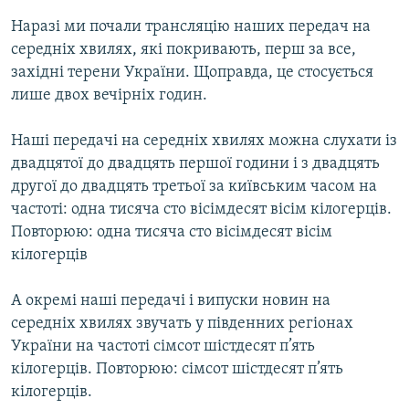
Наразі ми почали трансляцію наших передач на
середніх хвилях, які покривають, перш за все,
західні терени України. Щоправда, це стосується
лише двох вечірніх годин.
Наші передачі на середніх хвилях можна слухати із
двадцятої до двадцять першої години і з двадцять
другої до двадцять третьої за київським часом на
частоті: одна тисяча сто вісімдесят вісім кілогерців.
Повторюю: одна тисяча сто вісімдесят вісім
кілогерців
А окремі наші передачі і випуски новин на
середніх хвилях звучать у південних регіонах
України на частоті сімсот шістдесят п’ять
кілогерців. Повторюю: сімсот шістдесят п’ять
кілогерців.