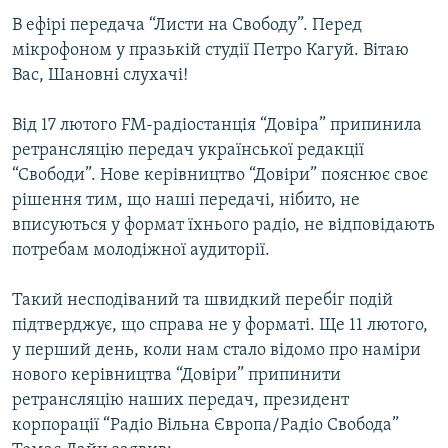
МУЛЬТИМЕДІА
В ефірі передача “Листи на Свободу”. Перед
мікрофоном у празькій студії Петро Кагуй. Вітаю
ФОТО
Вас, Шановні слухачі!
СПЕЦПРОЄКТИ
Від 17 лютого FM-радіостанція “Довіра” припинила
ПОДКАСТИ
ретрансляцію передач української редакції
“Свободи”. Нове керівництво “Довіри” пояснює своє
КРИМ РЕАЛІЇ
рішення тим, що наші передачі, нібито, не
РУС
вписуються у формат їхнього радіо, не відповідають
УКР
потребам молодіжної аудиторії.
КТАТ
Такий несподіваний та швидкий перебіг подій
підтверджує, що справа не у форматі. Ще 11 лютого,
ДОЛУЧАЙСЯ!
у перший день, коли нам стало відомо про наміри
нового керівництва “Довіри” припинити
ретрансляцію наших передач, президент
корпорації “Радіо Вільна Європа/Радіо Свобода”