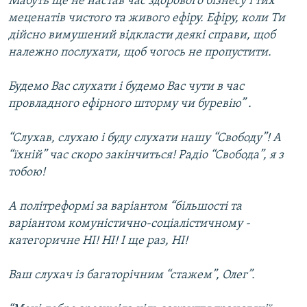
Мабуть ще не настав час здорового бізнесу і тих
меценатів чистого та живого ефіру. Ефіру, коли Ти
дійсно вимушений відкласти деякі справи, щоб
належно послухати, щоб чогось не пропустити.
Будемо Вас слухати і будемо Вас чути в час
провладного ефірного шторму чи буревію” .
“Слухав, слухаю і буду слухати нашу “Свободу”! А
“їхній” час скоро закінчиться! Радіо “Свобода”, я з
тобою!
А політреформі за варіантом “більшості та
варіантом комуністично-соціалістичному -
категоричне НІ! НІ! І ще раз, НІ!
Ваш слухач із багаторічним “стажем”, Олег”.