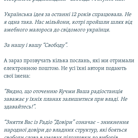
Українська ідея за останні 12 років спрацювала. Не
я одна така. Нас мільйони, котрі пройшли шлях від
амебного малороса до свідомого українця.
За нашу і вашу “Свободу”.
А зараз прозвучать кілька послань, які ми отримали
електронною поштою. Не усі їхні автори подають
свої імена:
“Видно, що оточенню Кучми Ваша радіостанція
заважає у їхніх планах залишитися при владі. Не
здавайтесь!”.
“Зняття Вас із Радіо “Довіри” означає – зникнення
народної довіри до владних структур, які бояться
свободи слова в умовах підготовки до виборів