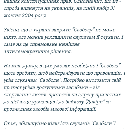
наших конституційних прав. Однозначно, що це -
спроба вплинути на українців, на їхній вибір 31
жовтня 2004 року.
Звісно, що в Україні закрити “Свободу” не може
ніхто, але можна ускладнити слухачам її слухати. І
саме на це спрямоване нинішнє
антидемократичне рішення.
На мою думку, в цих умовах необхідно і “Свободі”
щось зробити, щоб нейтралізувати цю провокацію, і
усім слухачам “Свободи”. Потрібно висловити свій
протест усіма доступними засобами – від
скерування листів-протестів на адресу причетних
до цієї акції урядовців і до бойкоту “Довіри” та
провладних засобів масової інформації.
Отож, збільшуймо кількість слухачів “Свободи”!