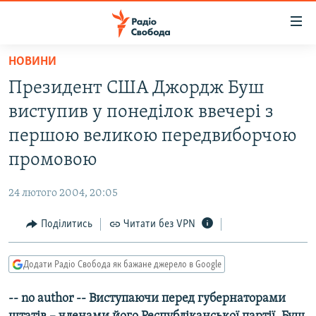
Доступність
посилання
Перейти
НОВИНИ
до
РАДІО СВОБОДА – 70 РОКІВ
Президент США Джордж Буш
основного
ВСЕ ЗА ДОБУ
матеріалу
виступив у понеділок ввечері з
СТАТТІ
Перейти
першою великою передвиборчою
до
ВІЙНА
ПОЛІТИКА
промовою
основної
РОСІЙСЬКА «ФІЛЬТРАЦІЯ»
ЕКОНОМІКА
навігації
24 лютого 2004, 20:05
Перейти
ДОНБАС.РЕАЛІЇ
СУСПІЛЬСТВО
до
Поділитись
Читати без VPN
КРИМ.РЕАЛІЇ
КУЛЬТУРА
пошуку
ТИ ЯК?
СПОРТ
Додати Радіо Свобода як бажане джерело в Google
СХЕМИ
УКРАЇНА
-- no author -- Виступаючи перед губернаторами
КИТАЙ.ВИКЛИКИ
СВІТ