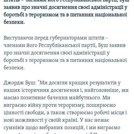
штатів – членами його Республіканської партії, Буш
МУЛЬТИМЕДІА
заявив про значні досягнення своєї адміністрації у
боротьбі з тероризмом та в питаннях національної
ФОТО
безпеки.
СПЕЦПРОЄКТИ
ПОДКАСТИ
Виступаючи перед губернаторами штатів –
членами його Республіканської партії, Буш заявив
про значні досягнення своєї адміністрації у
КРИМ РЕАЛІЇ
боротьбі з тероризмом та в питаннях національної
РУС
безпеки.
УКР
Джордж Буш: "Ми досягли кращих результатів у
КТАТ
наших історичних досягнення і, найголовніше, ми
маємо позитивне бачення майбутнього. Ми
ДОЛУЧАЙСЯ!
виграємо війну проти тероризму, поширюємо
цінності свободи, а також створюємо робочі місця і
нові можливості у своїй країні. У нас немає
сумнівів щодо вибраних позицій, і ми виграємо