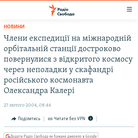
Доступність
посилання
Перейти
НОВИНИ
до
РАДІО СВОБОДА – 70 РОКІВ
Члени експедиції на міжнародній
основного
ВСЕ ЗА ДОБУ
матеріалу
орбітальній станції достроково
СТАТТІ
Перейти
повернулися з відкритого космосу
до
ВІЙНА
ПОЛІТИКА
через неполадки у скафандрі
основної
РОСІЙСЬКА «ФІЛЬТРАЦІЯ»
ЕКОНОМІКА
навігації
російського космонавта
Перейти
ДОНБАС.РЕАЛІЇ
СУСПІЛЬСТВО
Олександра Калері
до
КРИМ.РЕАЛІЇ
КУЛЬТУРА
пошуку
27 лютого 2004, 08:44
ТИ ЯК?
СПОРТ
Поділитись
Читати без VPN
СХЕМИ
УКРАЇНА
КИТАЙ.ВИКЛИКИ
СВІТ
Додати Радіо Свобода як бажане джерело в Google