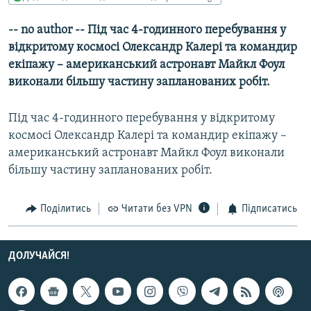
МУЛЬТИМЕДІА
-- no author -- Під час 4-годинного перебування у
ФОТО
відкритому космосі Олександр Калері та командир
СПЕЦПРОЄКТИ
екіпажу – американський астронавт Майкл Фоул
виконали більшу частину запланованих робіт.
ПОДКАСТИ
Під час 4-годинного перебування у відкритому
КРИМ РЕАЛІЇ
космосі Олександр Калері та командир екіпажу –
РУС
американський астронавт Майкл Фоул виконали
УКР
більшу частину запланованих робіт.
КТАТ
Поділитись
Читати без VPN
Підписатись
ДОЛУЧАЙСЯ!
ДОЛУЧАЙСЯ!