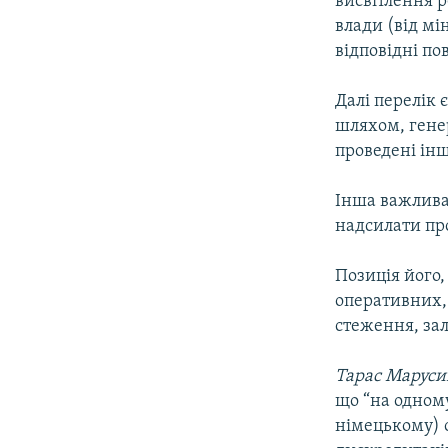
висвітлення р
влади (від мі
відповідні по
Далі перелік 
шляхом, гене
проведені інш
Інша важлива
надсилати пр
Позиція його,
оперативних,
стеження, зал
Тарас Маруси
що “на одному
німецькому) 