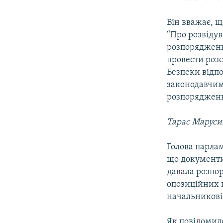
Він вважає, 
“Про розвідув
розпоряджень,
провести розс
Безпеки відп
законодавчим 
розпорядженн
Тарас Маруси
Голова парлам
що документи
давала розпо
опозиційних п
начальникові
Як повідомил