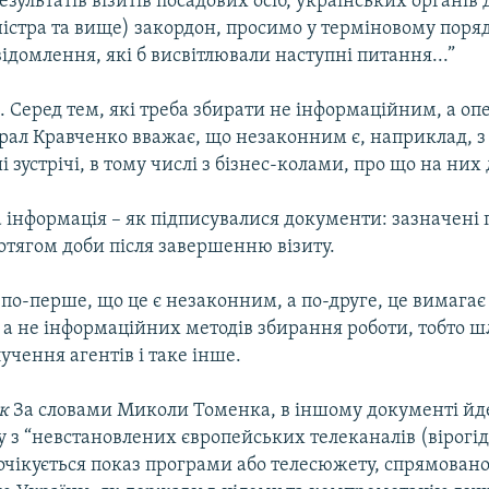
езультатів візитів посадових осіб, українських органів
ністра та вище) закордон, просимо у терміновому поря
відомлення, які б висвітлювали наступні питання...”
є. Серед тем, які треба збирати не інформаційним, а о
рал Кравченко вважає, що незаконним є, наприклад, з
і зустрічі, в тому числі з бізнес-колами, про що на них
 інформація – як підписувалися документи: зазначені
отягом доби після завершенню візиту.
 по-перше, що це є незаконним, а по-друге, це вимагає
 а не інформаційних методів збирання роботи, тобто 
учення агентів і таке інше.
к
За словами Миколи Томенка, в іншому документі йде
 з “невстановлених європейських телеканалів (вірогід
очікується показ програми або телесюжету, спрямовано