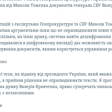
ня від Миколи Томенка документів генерала СБУ Вале
ьтацій з експертами Генпрокуратури та СБУ Микола То
їхніми аргументами поки що не оприлюднювати повні 
оскільки, на їхню думку, система навіть дешифрованих
ередавалися в шифрованому вигляді) дає можливість з
ування документів, якими користується управління ро
нко
єї тези, на відміну від президента України, який вваж
 я прийняв рішення не оприлюднювати тексти. Я прос
 на думку Валерія Кравченка, прямо суперечать чинно
у, є незаконними.
к