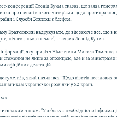
рес-конференції Леонід Кучма сказав, що заява генера
енка про наявні в нього матеріали щодо протиправної 
раїни i Служби Безпеки є блефом.
ану Кравченкові надрукувати, де він захоче все, що в н
рте, нічого в нього немає”, - заявив Леонід Кучма.
 інформації, яку привіз з Німеччини Микола Томенко, 
и стеження не лише за опозицією, але й за міністрами 
ми офіційних делегацій.
документів, який називався “Щодо візитів посадових осі
ацівникам української розвідки у 20 країн.
нко
чить таким чином: “У зв’язку з необхідністю інформац