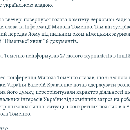
е українською владою.
ра ввечері повернувся голова комітету Верховної Ради 
и слова та інформації Микола Томенко. Там він зустрів
кий передав йому під пильним оком німецьких журналі
 “Німецької хвилі” 8 документів.
 Томенко поінформував 27 лютого журналістів в іншій
рес-конференції Микола Томенко сказав, що зі зміною 
ки України Валерій Кравченко почав одержувати розп
, на його думку, переорієнтували характер діяльності ць
нальних інтересів України від зовнішніх загроз на роб
утрішньополітичної ситуації і конкретних політиків в У
ола Томенко.
нко