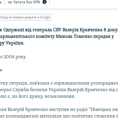
ь
Читати без VPN
обода як бажане джерело в Google
к Одержані від генерала СБУ Валерія Кравченка 8 доку
парламентського комітету Микола Томенко передав у
ру України.
го 2004 року.
к
итку ситуація, пов’язана з оприлюдненням розпоряджен
нерал Служби безпеки України Валерій Кравченко від 
 які є, на його думку, незаконними.
я Валерій Кравченко виступив на радіо “Німецька хви
єму розпорядженні матеріали про політичне стеження з