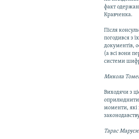
факт одержан
Кравченка.
Після консул
погодився з 
документів, 
(а всі вони п
системи шифр
Микола Томе
Виходячи з ці
оприлюднити,
моменти, які
законодавств
Тарас Маруси