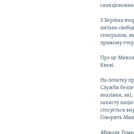
санкціонован
З Берліна вчо
питань свобод
генералом, я
прямому етері
Про це Микола
Києві.
На початку п
Служби безпе
вказівки, які
захисту націо
стосується вн
Говорить Мик
Микола Томе