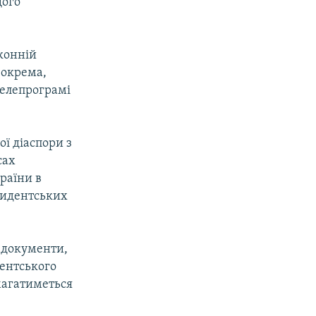
щого
конній
зокрема,
телепрограмі
ої діаспори з
сах
раїни в
езидентських
 документи,
ментського
магатиметься