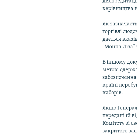
дискредитаці
керівництва н
Як зазначаєт
торгівлі люд
дається вказі
“Монна Ліза” 
В іншому доку
метою одержа
забезпечення
країні перебу
виборів.
Якщо Генерал
передані їй в
Комітету зі с
закритого зас