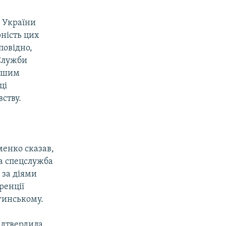
 України
рність цих
повідно,
 Служби
іншим
ці
ству.
менко сказав,
а спецслужба
 за діями
ренції
гинському.
ідтвердила