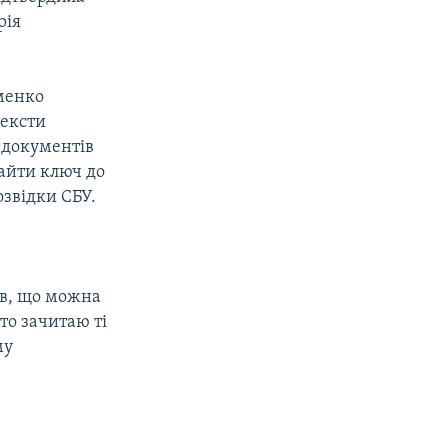
рія
менко
тексти
 документів
найти ключ до
звідки СБУ.
ав, що можна
то зачитаю ті
му