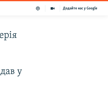
Додайте нас у Google
ерія
дав у