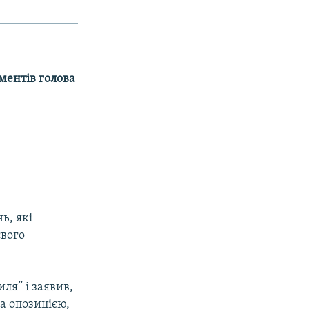
ментів голова
ь, які
свого
ля” i заявив,
а опозицією,