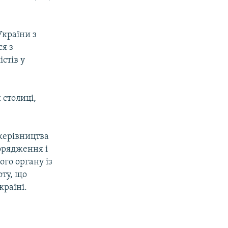
України з
ся з
стів у
 столиці,
керівництва
орядження і
ого органу із
оту, що
країні.