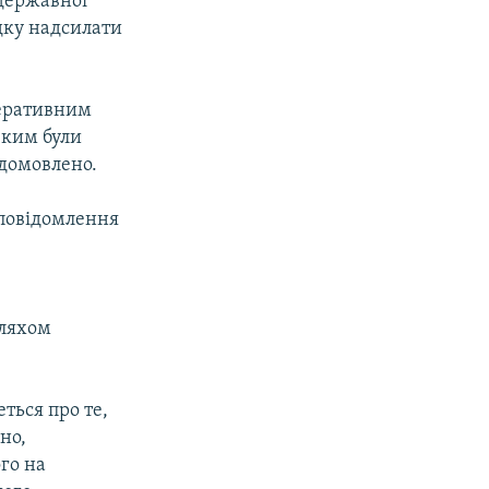
 державної
дку надсилати
перативним
 ким були
 домовлено.
 повідомлення
шляхом
ться про те,
но,
го на