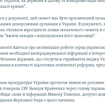
ю України, як держави в цілому та компрометацію ви
ашої країни”.
ься у документі, цей сюжет має бути присвячений неза
ськими донорськими органами в Україні. В документі, 
вка з’ясувати вірогідність появи зазначеного сюжету в 
та “вжити заходів з недопущення його трансляції”.
менті йдеться про активізацію роботи серед українськ
ння необхідної випереджувальної інформації в інтере
 безпеки держави, що стосується сприйняття іміджу Ук
вання в контексті підготовки політичної реформи, пр
ьна прокуратура України протягом тижня не розгляне
ід генерала СБУ Валерія Кравченка через голову парла
вободи слова й інформації Миколу Томенка, депутат до
ідання Верховної Ради з цього питання.