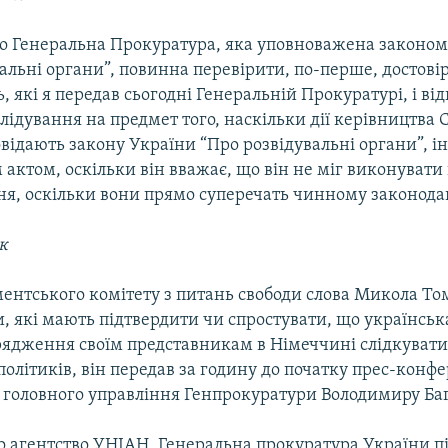
що Генеральна Прокуратура, яка уповноважена законом
альні органи”, повинна перевірити, по-перше, достові
 які я передав сьогодні Генеральній Прокуратурі, і від
лідування на предмет того, наскільки дії керівництва
овідають закону України “Про розвідувальні органи”, 
актом, оскільки він вважає, що він не міг виконувати 
я, оскільки вони прямо суперечать чинному законодав
к
ентського комітету з питань свободи слова Микола То
, які мають підтвердити чи спростувати, що українськ
рядження своїм представникам в Німеччині слідкувати
олітиків, він передав за годину до початку прес-конфе
 головного управління Генпрокуратури Володимиру Ба
о агентство УНІАН, Генеральна прокуратура України п