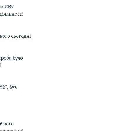
ла СБУ
діяльності
ього сьогодні
треба було
і
б”, був
ійного