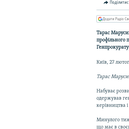
МУЛЬТИМЕДІА
Поділитис
ФОТО
Додати Радіо Св
СПЕЦПРОЄКТИ
ПОДКАСТИ
Тарас Маруси
профільного 
Генпрокурату
Київ, 27 люто
Тарас Маруси
Набуває розв
одержував ге
керівництва і
Минулого тижн
що має в сво