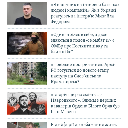
«Я наступив на інтереси багатьох
людей і компаній». Як в Україні
реагують на інтерв’ю Михайла
Федорова
«Один стріляє в себе, а двоє
здаються в полон»: комбат 157-ї
ОМБр про Костянтинівку та
ближні бої
«Повільне прогризання». Армія
РФ готується до нового етапу
наступу на Слов’янськ та
Краматорськ?
«Історія ще раз сміється з
Навроцького». Одним з перших
кавалерів Ордена Білого Орла був
Іван Мазепа
Від ейфорії до небажання жити.