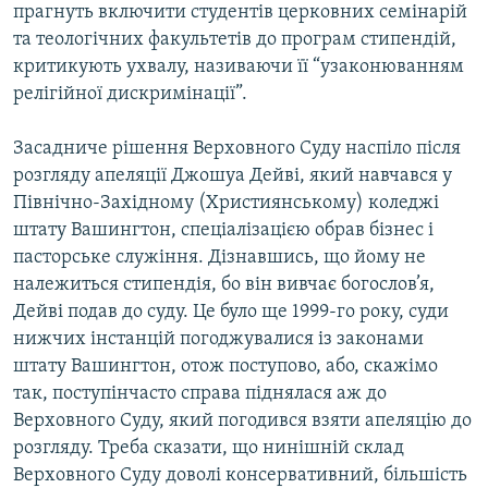
прагнуть включити студентів церковних семінарій
Усі сайти RFE/RL
та теологічних факультетів до програм стипендій,
критикують ухвалу, називаючи її “узаконюванням
релігійної дискримінації”.
Засадниче рішення Верховного Суду наспіло після
розгляду апеляції Джошуа Дейві, який навчався у
Північно-Західному (Християнському) коледжі
штату Вашингтон, спеціалізацією обрав бізнес і
пасторське служіння. Дізнавшись, що йому не
належиться стипендія, бо він вивчає богослов’я,
Дейві подав до суду. Це було ще 1999-го року, суди
нижчих інстанцій погоджувалися із законами
штату Вашингтон, отож поступово, або, скажімо
так, поступінчасто справа піднялася аж до
Верховного Суду, який погодився взяти апеляцію до
розгляду. Треба сказати, що нинішній склад
Верховного Суду доволі консервативний, більшість