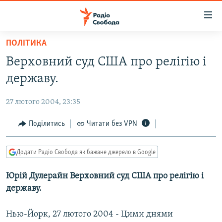
Доступність
посилання
Перейти
ПОЛІТИКА
до
РАДІО СВОБОДА – 70 РОКІВ
Верховний суд США про релігію і
основного
ВСЕ ЗА ДОБУ
матеріалу
державу.
СТАТТІ
Перейти
до
27 лютого 2004, 23:35
ВІЙНА
ПОЛІТИКА
основної
РОСІЙСЬКА «ФІЛЬТРАЦІЯ»
Поділитись
Читати без VPN
ЕКОНОМІКА
навігації
Перейти
ДОНБАС.РЕАЛІЇ
СУСПІЛЬСТВО
до
Додати Радіо Свобода як бажане джерело в Google
КРИМ.РЕАЛІЇ
КУЛЬТУРА
пошуку
Юрій Дулерайн Верховний суд США про релігію і
ТИ ЯК?
СПОРТ
державу.
СХЕМИ
УКРАЇНА
КИТАЙ.ВИКЛИКИ
Нью-Йорк, 27 лютого 2004 - Цими днями
СВІТ