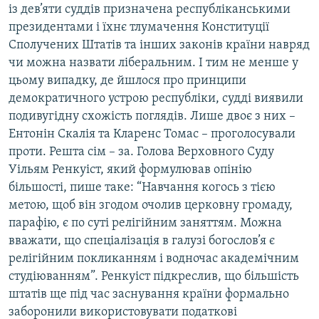
із дев’яти суддів призначена республіканськими
президентами і їхнє тлумачення Конституції
Сполучених Штатів та інших законів країни навряд
чи можна назвати ліберальним. І тим не менше у
цьому випадку, де йшлося про принципи
демократичного устрою республіки, судді виявили
подивугідну схожість поглядів. Лише двоє з них –
Ентонін Скалія та Кларенс Томас – проголосували
проти. Решта сім – за. Голова Верховного Суду
Уільям Ренкуіст, який формулював опінію
більшості, пише таке: “Навчання когось з тією
метою, щоб він згодом очолив церковну громаду,
парафію, є по суті релігійним заняттям. Можна
вважати, що спеціалізація в галузі богослов’я є
релігійним покликанням і водночас академічним
студіюванням”. Ренкуіст підкреслив, що більшість
штатів ще під час заснування країни формально
заборонили використовувати податкові