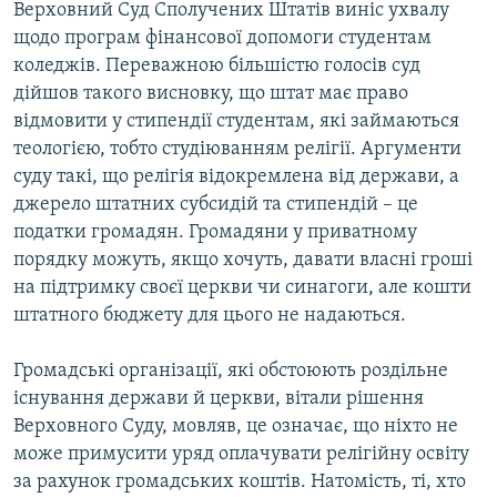
Верховний Суд Сполучених Штатів виніс ухвалу
МУЛЬТИМЕДІА
щодо програм фінансової допомоги студентам
ФОТО
коледжів. Переважною більшістю голосів суд
дійшов такого висновку, що штат має право
СПЕЦПРОЄКТИ
відмовити у стипендії студентам, які займаються
ПОДКАСТИ
теологією, тобто студіюванням релігії. Аргументи
суду такі, що релігія відокремлена від держави, а
КРИМ РЕАЛІЇ
джерело штатних субсидій та стипендій – це
РУС
податки громадян. Громадяни у приватному
порядку можуть, якщо хочуть, давати власні гроші
УКР
на підтримку своєї церкви чи синагоги, але кошти
КТАТ
штатного бюджету для цього не надаються.
ДОЛУЧАЙСЯ!
Громадські організації, які обстоюють роздільне
існування держави й церкви, вітали рішення
Верховного Суду, мовляв, це означає, що ніхто не
може примусити уряд оплачувати релігійну освіту
за рахунок громадських коштів. Натомість, ті, хто