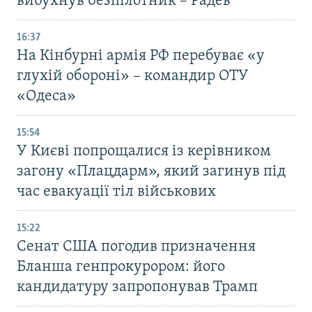
вибухнув безпілотник – Радев
16:37
На Кінбурні армія РФ перебуває «у
глухій обороні» – командир ОТУ
«Одеса»
15:54
У Києві попрощалися із керівником
загону «Плацдарм», який загинув під
час евакуації тіл військових
15:22
Сенат США погодив призначення
Бланша генпрокурором: його
кандидатуру запропонував Трамп