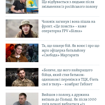
Що відбувається з людьми після
звільнення із російського полону
Чоловік загинув і вона пішла на
фронт. «Це помста» – каже
операторка FPV «Білка»
Та, що планує бій. Як воює і про що
мріє офіцерка батальйону
«Свобода» Маргарита
«Боляче, що мого найкращого
бійця, який став батьком-
одинаком і перевівся в ТЦК, б’ють
свої в тилу» – комбриг Габінет
Вийшов з полону, а дружина
виїхала до Польщі. Як після 1000
днів неволі вибратися «із