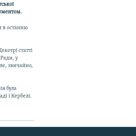
тської
кументом.
и в останню
екотрі статті
 Ради, у
ле, звичайно,
ія була
ді і Кербелі.