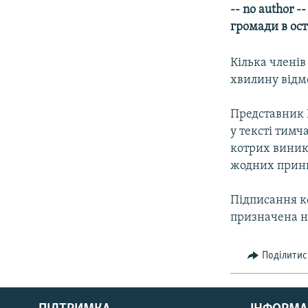
МУЛЬТИМЕДІА
-- no author 
ФОТО
громади в ос
СПЕЦПРОЄКТИ
Кілька членів
ПОДКАСТИ
хвилину відм
Представник Р
у тексті тимч
котрих виник
жодних принц
Підписання ко
призначена на
Поділитис
КРИМ РЕАЛІЇ
РУС