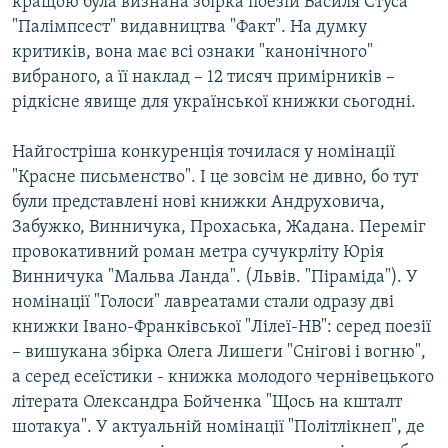
кращою була визнана збірка поезій Василя Стуса
Усі сайти RFE/RL
"Палімпсест" видавництва "Факт". На думку
критиків, вона має всі ознаки "канонічного"
вибраного, а її наклад – 12 тисяч примірників –
рідкісне явище для української книжки сьогодні.
Найгостріша конкуренція точилася у номінації
"Красне письменство". І це зовсім не дивно, бо тут
були представлені нові книжки Андруховича,
Забужко, Винничука, Прохаська, Жадана. Переміг
провокативний роман метра сучукрліту Юрія
Винничука "Мальва Ланда". (Львів. "Піраміда"). У
номінації "Голоси" лавреатами стали одразу дві
книжки Івано-Франківської "Лілеї-НВ": серед поезії
– вишукана збірка Олега Лишеги "Снігові і вогню",
а серед есеїстики - книжка молодого чернівецького
літерата Олександра Бойченка "Щось на кшталт
шотакуа". У актуальній номінації "Політлікнеп", де