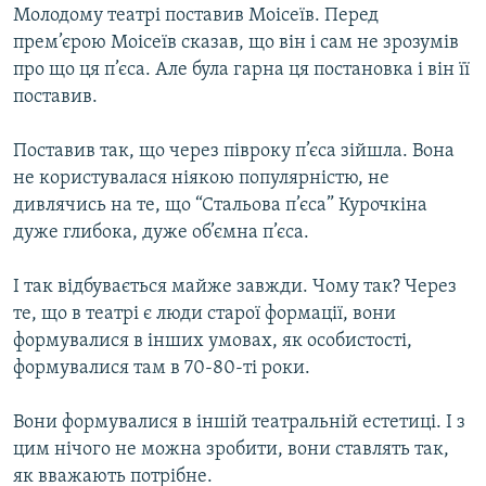
Молодому театрі поставив Моісеїв. Перед
прем’єрою Моісеїв сказав, що він і сам не зрозумів
про що ця п’єса. Але була гарна ця постановка і він її
поставив.
Поставив так, що через півроку п’єса зійшла. Вона
не користувалася ніякою популярністю, не
дивлячись на те, що “Стальова п’єса” Курочкіна
дуже глибока, дуже об’ємна п’єса.
І так відбувається майже завжди. Чому так? Через
те, що в театрі є люди старої формації, вони
формувалися в інших умовах, як особистості,
формувалися там в 70-80-ті роки.
Вони формувалися в іншій театральній естетиці. І з
цим нічого не можна зробити, вони ставлять так,
як вважають потрібне.