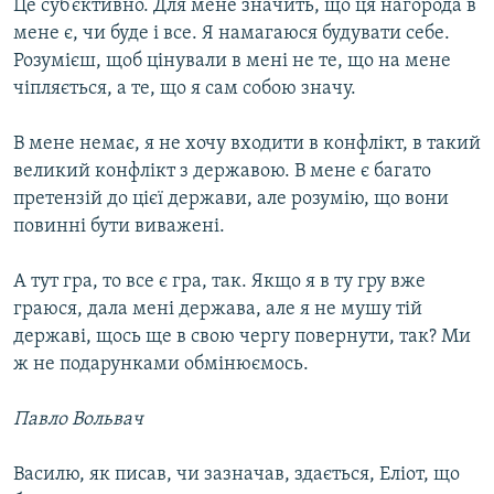
Це суб’єктивно. Для мене значить, що ця нагорода в
мене є, чи буде і все. Я намагаюся будувати себе.
Розумієш, щоб цінували в мені не те, що на мене
чіпляється, а те, що я сам собою значу.
В мене немає, я не хочу входити в конфлікт, в такий
великий конфлікт з державою. В мене є багато
претензій до цієї держави, але розумію, що вони
повинні бути виважені.
А тут гра, то все є гра, так. Якщо я в ту гру вже
граюся, дала мені держава, але я не мушу тій
державі, щось ще в свою чергу повернути, так? Ми
ж не подарунками обмінюємось.
Павло Вольвач
Василю, як писав, чи зазначав, здається, Еліот, що