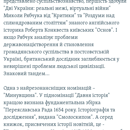
представлено суспільствознавство, першість здобули
"Дві України: реальні межі, віртуальні війни"
Миколи Рябчука від "Критики" та "Роздуми над
сплюндрованим століттям" знаного англійського
історика Роберта Конквеста київських "Основ". І
якщо Рябчук аналізує проблеми
державонацієтворення й становлення
громадянського суспільства в постсовєтській
Україні, британський дослідник заглиблюється у
невирішені проблеми людської цивілізації.
Знаковий тандем...
Одна з найрезонансніщих номінацій –
"Минувщина". У підномінації "Давня історія"
кращою визнана фундаментальна збірка
"Переяславська Рада 1654 року. Історіографія та
дослідження", видана "Смолоскипом". А серед
книжок, присвячених історії новітній, це -