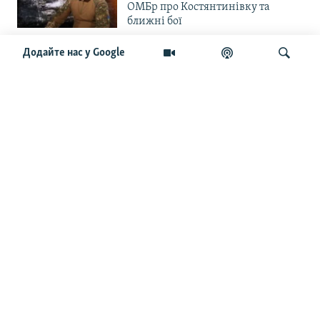
ОМБр про Костянтинівку та
ближні бої
Додайте нас у Google
«Повільне прогризання». Армія
РФ готується до нового етапу
наступу на Слов’янськ та
Краматорськ?
Шукати
«Історія ще раз сміється з
Навроцького». Одним з перших
кавалерів Ордена Білого Орла був
Іван Мазепа
Від ейфорії до небажання жити.
Що відбувається з людьми після
звільнення із російського полону
Чоловік загинув і вона пішла на
фронт. «Це помста» – каже
операторка FPV «Білка»