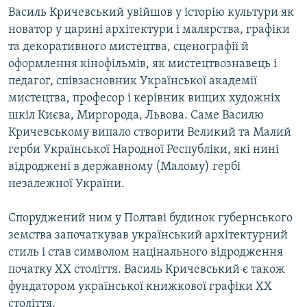
Василь Кричевський увійшов у історію культури як
новатор у царині архітектури і малярства, графіки
та декоративного мистецтва, сценографії й
оформлення кінофільмів, як мистецтвознавець і
педагог, співзасновник Української академії
мистецтва, професор і керівник вищих художніх
шкіл Києва, Миргорода, Львова. Саме Василю
Кричевському випало створити Великий та Малий
герби Української Народної Республіки, які нині
відроджені в державному (Малому) гербі
незалежної України.
Споруджений ним у Полтаві будинок губернського
земства започаткував український архітектурний
стиль і став символом націнального відродження
початку ХХ століття. Василь Кричевський є також
фундатором української книжкової графіки ХХ
століття.