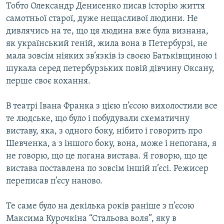
Тобто Олександр Денисенко писав історію життя
самотньої старої, дуже нещасливої людини. Не
дивлячись на те, що ця людина вже була визнана,
як український геній, жила вона в Петербурзі, не
мала зовсім ніяких зв’язків із своєю Батьківщиною і
шукала серед петербурзьких повій дівчину Оксану,
перше своє кохання.
В театрі Івана Франка з цією п’єсою вихолостили все
те людське, що було і побудували схематичну
виставу, яка, з одного боку, нібито і говорить про
Шевченка, а з іншого боку, вона, може і непогана, я
не говорю, що це погана вистава. Я говорю, що це
вистава поставлена по зовсім іншій п’єсі. Режисер
переписав п’єсу наново.
Те саме було на декілька років раніше з п’єсою
Максима Курочкіна “Стальова воля”, яку в