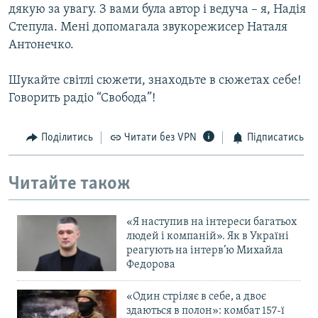
дякую за увагу. З вами була автор і ведуча – я, Надія
Степула. Мені допомагала звукорежисер Наталя
Антонечко.
Шукайте світлі сюжети, знаходьте в сюжетах себе!
Говорить радіо “Свобода”!
Поділитись
Читати без VPN
Підписатись
Читайте також
«Я наступив на інтереси багатьох
людей і компаній». Як в Україні
реагують на інтерв’ю Михайла
Федорова
«Один стріляє в себе, а двоє
здаються в полон»: комбат 157-ї