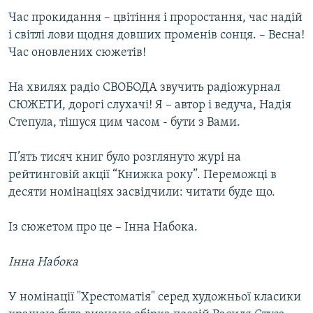
МУЛЬТИМЕДІА
Час прокидання – цвітіння і проростання, час надій
і світлі лови щодня довших променів сонця. – Весна!
ФОТО
Час оновлених сюжетів!
СПЕЦПРОЄКТИ
На хвилях радіо СВОБОДА звучить радіожурнал
ПОДКАСТИ
СЮЖЕТИ, дорогі слухачі! Я – автор і ведуча, Надія
Степула, тішуся цим часом - бути з Вами.
КРИМ РЕАЛІЇ
РУС
П’ять тисяч книг було розглянуто журі на
УКР
рейтинговій акції “Книжка року”. Переможці в
десяти номінаціях засвідчили: читати буде що.
КТАТ
Із сюжетом про це – Інна Набока.
ДОЛУЧАЙСЯ!
Інна Набока
У номінації "Хрестоматія" серед художньої класики