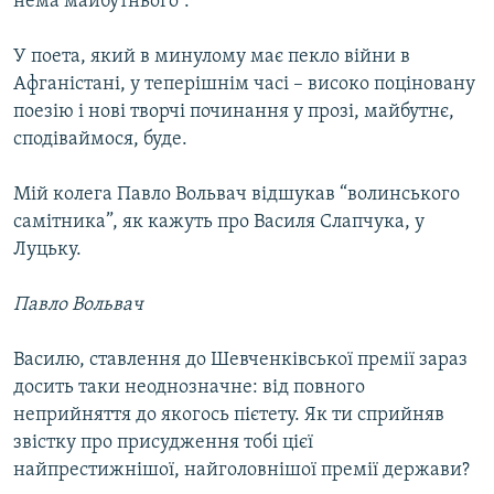
нема майбутнього”.
У поета, який в минулому має пекло війни в
Афганістані, у теперішнім часі – високо поціновану
поезію і нові творчі починання у прозі, майбутнє,
сподіваймося, буде.
Мій колега Павло Вольвач відшукав “волинського
самітника”, як кажуть про Василя Слапчука, у
Луцьку.
Павло Вольвач
Василю, ставлення до Шевченківської премії зараз
досить таки неоднозначне: від повного
неприйняття до якогось пієтету. Як ти сприйняв
звістку про присудження тобі цієї
найпрестижнішої, найголовнішої премії держави?