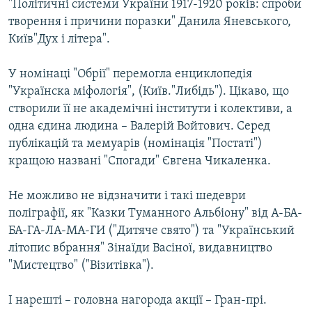
"Політичні системи України 1917-1920 років: спроби
творення і причини поразки" Данила Яневського,
Київ"Дух і літера".
У номінаці "Обрії" перемогла енциклопедія
"Українска міфологія", (Київ."Либідь"). Цікаво, що
створили її не академічні інститути і колективи, а
одна єдина людина – Валерій Войтович. Серед
публікацій та мемуарів (номінація "Постаті")
кращою названі "Спогади" Євгена Чикаленка.
Не можливо не відзначити і такі шедеври
поліграфії, як "Казки Туманного Альбіону" від А-БА-
БА-ГА-ЛА-МА-ГИ ("Дитяче свято") та "Український
літопис вбрання" Зінаїди Васіної, видавництво
"Мистецтво" ("Візитівка").
І нарешті – головна нагорода акції – Гран-прі.