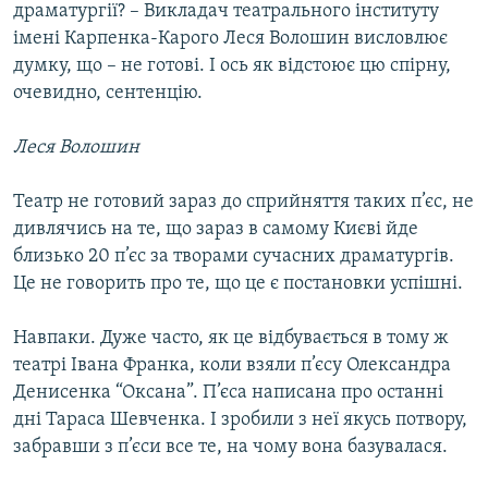
драматургії? – Викладач театрального інституту
імені Карпенка-Карого Леся Волошин висловлює
думку, що – не готові. І ось як відстоює цю спірну,
очевидно, сентенцію.
Леся Волошин
Театр не готовий зараз до сприйняття таких п’єс, не
дивлячись на те, що зараз в самому Києві йде
близько 20 п’єс за творами сучасних драматургів.
Це не говорить про те, що це є постановки успішні.
Навпаки. Дуже часто, як це відбувається в тому ж
театрі Івана Франка, коли взяли п’єсу Олександра
Денисенка “Оксана”. П’єса написана про останні
дні Тараса Шевченка. І зробили з неї якусь потвору,
забравши з п’єси все те, на чому вона базувалася.