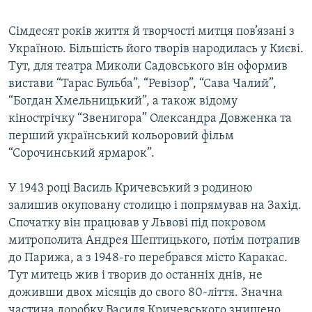
Сімдесят років життя й творчості митця пов’язані з
Україною. Більшість його творів народилась у Києві.
Тут, для театра Миколи Садовського він оформив
вистави “Тарас Бульба”, “Ревізор”, “Сава Чалий”,
“Богдан Хмельницький”, а також відому
кінострічку “Звенигора” Олександра Довженка та
перший український кольоровий фільм
“Сорочинський ярмарок”.
У 1943 році Василь Кричевський з родиною
залишив окуповану столицю і попрямував на Захід.
Спочатку він працював у Львові під покровом
митрополита Андрея Шептицького, потім потрапив
до Парижа, а з 1948-го перебрався місто Каракас.
Тут митець жив і творив до останніх днів, не
доживши двох місяців до свого 80-ліття. Значна
частина доробку Василя Кричевського знищено