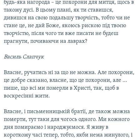
будь-яка нагорода – це похорони для митця, щось в
такому дусі. В цьому плані, як ти ставишся,
дивишся на свою подальшу творчість, тобто чи не
стане це, не дай Боже, якоюсь рискою під твоєю
творчістю, після чого ти вже писати не будеш
прагнути, почиваючи на лаврах?
Василь Слапчук
Власне, ручатись ні за що не можна. Але похорони,
це добре сказано, власне, що це похорони, але ...
пише, що всі ми померли в Христі, так, щоб в
воскресінні жити.
Власне, і письменницькій братії, де також можна
померти, тут таки для чогось одного. Ми кожного
дня помираємо і народжуємося. Я живу в
короткому часі тепер, тобто, якби нема минулого, і