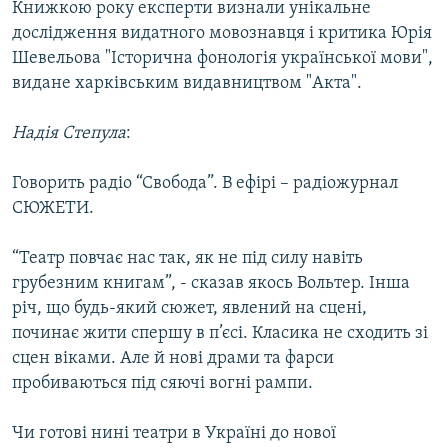
Книжкою року експерти визнали унікальне
дослідження видатного мовознавця і критика Юрія
Шевельова "Історична фонологія української мови",
видане харківським видавництвом "Акта".
Надія Степула
:
Говорить радіо “Свобода”. В ефірі – радіожурнал
СЮЖЕТИ.
“Театр повчає нас так, як не під силу навіть
грубезним книгам”, - сказав якось Вольтер. Інша
річ, що будь-який сюжет, явлений на сцені,
починає жити спершу в п’єсі. Класика не сходить зі
сцен віками. Але й нові драми та фарси
пробиваються під сяючі вогні рампи.
Чи готові нині театри в Україні до нової