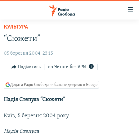
Доступність
посилання
Перейти
КУЛЬТУРА
до
РАДІО СВОБОДА – 70 РОКІВ
“Сюжети”
основного
ВСЕ ЗА ДОБУ
матеріалу
05 березня 2004, 23:15
СТАТТІ
Перейти
до
ВІЙНА
ПОЛІТИКА
Поділитись
Читати без VPN
основної
РОСІЙСЬКА «ФІЛЬТРАЦІЯ»
ЕКОНОМІКА
навігації
Додати Радіо Свобода як бажане джерело в Google
Перейти
ДОНБАС.РЕАЛІЇ
СУСПІЛЬСТВО
до
Надія Степула “Сюжети”
КРИМ.РЕАЛІЇ
КУЛЬТУРА
пошуку
ТИ ЯК?
СПОРТ
Київ, 5 березня 2004 року.
СХЕМИ
УКРАЇНА
Надія Степула
КИТАЙ.ВИКЛИКИ
СВІТ