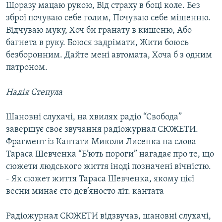
Щоразу мацаю рукою, Від страху в боці коле. Без
зброї почуваю себе голим, Почуваю себе мішенню.
Відчуваю муку, Хоч би гранату в кишеню, Або
багнета в руку. Боюся задрімати, Жити боюсь
безборонним. Дайте мені автомата, Хоча б з одним
патроном.
Надія Степула
Шановні слухачі, на хвилях радіо “Свобода”
завершує своє звучання радіожурнал СЮЖЕТИ.
Фрагмент із Кантати Миколи Лисенка на слова
Тараса Шевченка “Б’ють пороги” нагадає про те, що
сюжети людського життя іноді позначені вічністю.
- Як сюжет життя Тараса Шевченка, якому цієї
весни минає сто дев’яносто літ. кантата
Радіожурнал СЮЖЕТИ відзвучав, шановні слухачі,