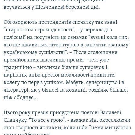
вручається у Шевченкові березневі дні.
Обговорюють претендентів спочатку так звані
“широкі кола громадськості”, - у перекладі з
полісемії на посутність це означає “вузькі кола тих,
хто ще цікавиться літературою в заполітизованому
українському суспільстві”. – Після оголошення
премійованих щасливців премія – теж уже
традиційно – викликає більше суперечок і
нарікань, аніж простої можливості привітати
колегу по перу з успіхом. Мабуть, суперництво і в
літературі, як у бізнесі та коханні, розділяє більше,
ніж об’єднує...
Цього року премія присуджена поетові Василеві
Слапчуку. “То все є грою”, - вважає він, окреслюючи
стан творчості як такий, коли ніби “нема минулого і