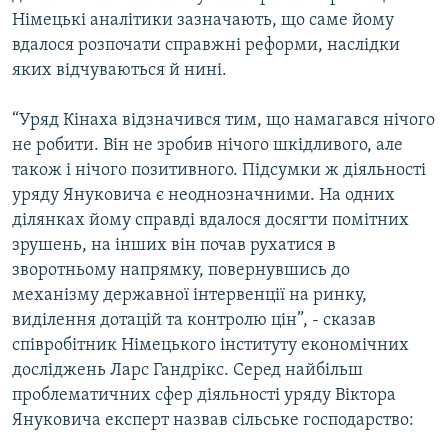
Усі сайти RFE/RL
Німецькі аналітики зазначають, що саме йому
вдалося розпочати справжні реформи, наслідки
яких відчуваються й нині.
“Уряд Кінаха відзначився тим, що намагався нічого
не робити. Він не зробив нічого шкідливого, але
також і нічого позитивного. Підсумки ж діяльності
уряду Януковича є неоднозначними. На одних
ділянках йому справді вдалося досягти помітних
зрушень, на інших він почав рухатися в
зворотньому напрямку, повернувшись до
механізму державної інтервенції на ринку,
виділення дотацій та контролю цін”, - сказав
співробітник Німецького інституту економічних
досліджень Ларс Гандрікс. Серед найбільш
проблематичних сфер діяльності уряду Віктора
Януковича експерт назвав сільське господарство: