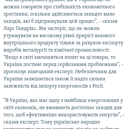
можна говорити про стабільність економічного
зростання, оскільки здійснюється занадто мало
заходів, які б підтримували цей процес”, - сказав
Ларс Гандрікс. Він застеріг, що не можна
утримувати на високому рівні приріст валового
внутрішнього продукту тільки за рахунок експорту
виробів металургії та хімічної промисловості.
“Якщо в світі зменшиться попит на ці товари, то
Україна постане перед серйозними проблемами”, -
прогнозує німецький експерт. Небезпечним для
України залишається також її надто сильна
залежність від імпорту енергоносіїв з Росії.
“В Україні, яка має одну з найбільш енергоємних у
світі економік, не вживають достатньо заходів для
того, щоб ефективніше використовувати енергію”, -
сказав експерт. Тому українське народне