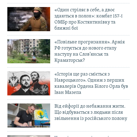
«Один стріляє в себе, а двоє
здаються в полон»: комбат 157-ї
ОМБр про Костянтинівку та
ближні бої
«Повільне прогризання». Армія
РФ готується до нового етапу
наступу на Слов’янськ та
Краматорськ?
«Історія ще раз сміється з
Навроцького». Одним з перших
кавалерів Ордена Білого Орла був
Іван Мазепа
Від ейфорії до небажання жити.
Що відбувається з людьми після
звільнення із російського полону