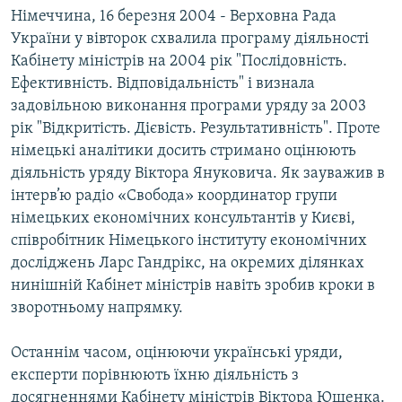
Німеччина, 16 березня 2004 - Верховна Рада
МУЛЬТИМЕДІА
України у вівторок схвалила програму діяльності
ФОТО
Кабінету міністрів на 2004 рік "Послідовність.
СПЕЦПРОЄКТИ
Ефективність. Відповідальність" і визнала
задовільною виконання програми уряду за 2003
ПОДКАСТИ
рік "Відкритість. Дієвість. Результативність". Проте
німецькі аналітики досить стримано оцінюють
КРИМ РЕАЛІЇ
діяльність уряду Віктора Януковича. Як зауважив в
РУС
інтерв’ю радіо «Свобода» координатор групи
УКР
німецьких економічних консультантів у Києві,
співробітник Німецького інституту економічних
КТАТ
досліджень Ларс Гандрікс, на окремих ділянках
нинішній Кабінет міністрів навіть зробив кроки в
ДОЛУЧАЙСЯ!
зворотньому напрямку.
Останнім часом, оцінюючи українські уряди,
експерти порівнюють їхню діяльність з
досягненнями Кабінету міністрів Віктора Ющенка.