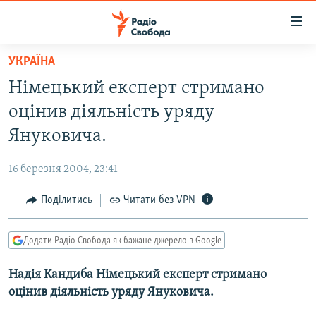
Доступність
посилання
Перейти
УКРАЇНА
до
РАДІО СВОБОДА – 70 РОКІВ
Німецький експерт стримано
основного
ВСЕ ЗА ДОБУ
матеріалу
оцінив діяльність уряду
СТАТТІ
Перейти
Януковича.
до
ВІЙНА
ПОЛІТИКА
основної
16 березня 2004, 23:41
РОСІЙСЬКА «ФІЛЬТРАЦІЯ»
ЕКОНОМІКА
навігації
Перейти
Поділитись
Читати без VPN
ДОНБАС.РЕАЛІЇ
СУСПІЛЬСТВО
до
КРИМ.РЕАЛІЇ
КУЛЬТУРА
пошуку
Додати Радіо Свобода як бажане джерело в Google
ТИ ЯК?
СПОРТ
Надія Кандиба Німецький експерт стримано
СХЕМИ
УКРАЇНА
оцінив діяльність уряду Януковича.
КИТАЙ.ВИКЛИКИ
СВІТ