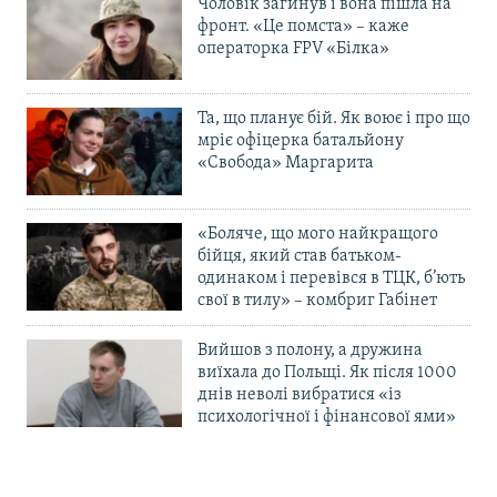
Чоловік загинув і вона пішла на
фронт. «Це помста» – каже
операторка FPV «Білка»
Та, що планує бій. Як воює і про що
мріє офіцерка батальйону
«Свобода» Маргарита
«Боляче, що мого найкращого
бійця, який став батьком-
одинаком і перевівся в ТЦК, б’ють
свої в тилу» – комбриг Габінет
Вийшов з полону, а дружина
виїхала до Польщі. Як після 1000
днів неволі вибратися «із
психологічної і фінансової ями»