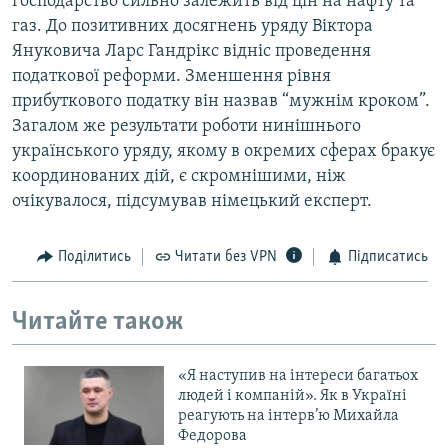
господарство сильно залежить від цін на нафту та
газ. До позитивних досягнень уряду Віктора
Януковича Ларс Гандрікс відніс проведення
податкової реформи. Зменшення рівня
прибуткового податку він назвав “мужнім кроком”.
Загалом же результати роботи нинішнього
українського уряду, якому в окремих сферах бракує
координованих дій, є скромнішими, ніж
очікувалося, підсумував німецький експерт.
Поділитись
Читати без VPN
Підписатись
Читайте також
«Я наступив на інтереси багатьох
людей і компаній». Як в Україні
реагують на інтерв’ю Михайла
Федорова