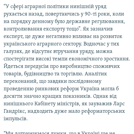
“У сфері аграрної політики нинішній уряд
рухається назад, повертаючись у 90-ті роки, коли
на порядку денному було державне регулювання,
контролювання експорту тощо”. Як зазначив
експерт, це дуже негативно впливає на розвиток
українського аграрного сектору. Водночас у тих
галузях, де відсутнє втручання уряду, можна
спостерігати високі темпи економічного зростання.
Йдеться передусім про виробництво споживчих
товарів, будівництво та торгівлю. Аналітик
переконаний, що завдяки послідовному
проведенню ринкових реформ Україна могла б
досягти значно кращих показників. Однак від
нинішнього Кабінету міністрів, як зауважив Ларс
Гандрікс, надходить дуже мало реформаторських
імпульсів.
“Ми дотримуємося думки, що в Україні ще не