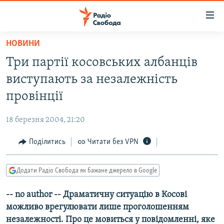
Доступність
посилання
Перейти
НОВИНИ
до
РАДІО СВОБОДА – 70 РОКІВ
Три партiї косовських албанцiв
основного
ВСЕ ЗА ДОБУ
матеріалу
виступають за незалежнiсть
СТАТТІ
Перейти
провiнцiї
до
ВІЙНА
ПОЛІТИКА
основної
18 березня 2004, 21:20
РОСІЙСЬКА «ФІЛЬТРАЦІЯ»
ЕКОНОМІКА
навігації
Перейти
Поділитись
Читати без VPN
ДОНБАС.РЕАЛІЇ
СУСПІЛЬСТВО
до
КРИМ.РЕАЛІЇ
КУЛЬТУРА
пошуку
Додати Радіо Свобода як бажане джерело в Google
ТИ ЯК?
СПОРТ
-- no author -- Драматичну ситуацiю в Косовi
СХЕМИ
УКРАЇНА
можливо врегулювати лише проголошенням
КИТАЙ.ВИКЛИКИ
СВІТ
незалежностi. Про це мовиться у повiдомленнi, яке