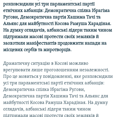
розповсюдили усi три парламентськi партiї
МУЛЬТИМЕДІА
етнiчних албанцiв: Демократична спiлка Iбрагiма
ФОТО
Руґови, Демократична партiя Хашима Тачi та
СПЕЦПРОЄКТИ
Альянс для майбутностi Косова Рамуша Харадiная.
На думку оглядачiв, албанськi лiдери таким чином
ПОДКАСТИ
пiдтримали масовi протести своїх землякiв й
заохотили манiфестантiв продовжити напади на
КРИМ РЕАЛІЇ
мiсцевих сербiв та миротворцiв.
РУС
УКР
Драматичну ситуацiю в Косовi можливо
врегулювати лише проголошенням незалежностi.
КТАТ
Про це мовиться у повiдомленнi, яке розповсюдили
усi три парламентськi партiї етнiчних албанцiв:
ДОЛУЧАЙСЯ!
Демократична спiлка Iбрагiма Руґови,
Демократична партiя Хашима Тачi та Альянс для
майбутностi Косова Рамуша Харадiная. На думку
оглядачiв, албанськi лiдери таким чином
пiдтримали масовi протести своїх землякiв й