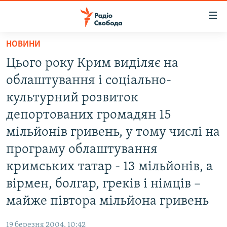
Доступність
посилання
Перейти
НОВИНИ
до
РАДІО СВОБОДА – 70 РОКІВ
Цього року Крим виділяє на
основного
ВСЕ ЗА ДОБУ
матеріалу
облаштування і соціально-
СТАТТІ
Перейти
культурний розвиток
до
ВІЙНА
ПОЛІТИКА
депортованих громадян 15
основної
РОСІЙСЬКА «ФІЛЬТРАЦІЯ»
ЕКОНОМІКА
навігації
мільйонів гривень, у тому числі на
Перейти
ДОНБАС.РЕАЛІЇ
СУСПІЛЬСТВО
програму облаштування
до
КРИМ.РЕАЛІЇ
КУЛЬТУРА
кримських татар - 13 мільйонів, а
пошуку
ТИ ЯК?
вірмен, болгар, греків і німців –
СПОРТ
майже півтора мільйона гривень
СХЕМИ
УКРАЇНА
КИТАЙ.ВИКЛИКИ
СВІТ
19 березня 2004, 10:42