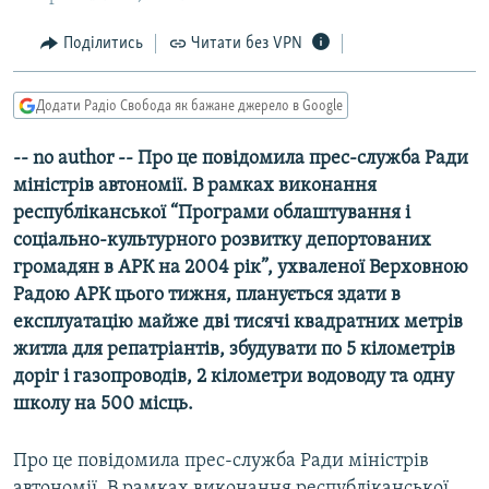
МУЛЬТИМЕДІА
Поділитись
Читати без VPN
ФОТО
СПЕЦПРОЄКТИ
Додати Радіо Свобода як бажане джерело в Google
ПОДКАСТИ
-- no author -- Про це повідомила прес-служба Ради
міністрів автономії. В рамках виконання
КРИМ РЕАЛІЇ
республіканської “Програми облаштування і
РУС
соціально-культурного розвитку депортованих
УКР
громадян в АРК на 2004 рік”, ухваленої Верховною
Радою АРК цього тижня, планується здати в
КТАТ
експлуатацію майже дві тисячі квадратних метрів
житла для репатріантів, збудувати по 5 кілометрів
ДОЛУЧАЙСЯ!
доріг і газопроводів, 2 кілометри водоводу та одну
школу на 500 місць.
Про це повідомила прес-служба Ради міністрів
автономії. В рамках виконання республіканської