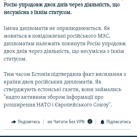
Росію упродовж двох днів через діяльність, що
МУЛЬТИМЕДІА
несумісна з їхнім статусом.
ФОТО
СПЕЦПРОЄКТИ
Імена дипломатів не оприлюднюються. Як
мовиться в повідомленні російського МЗС,
ПОДКАСТИ
дипломатам належить покинути Росію упродовж
двох днів через діяльність, що несумісна з їхнім
КРИМ РЕАЛІЇ
статусом.
РУС
УКР
Тим часом Естонія підтвердила факт висилання з
країни двох російських дипломатів. Як
КТАТ
стверджують естонські газети, вони займались
"надто активним збором інформації про
ДОЛУЧАЙСЯ!
розширення НАТО і Європейського Союзу".
Поділитись
Читати без VPN
Підписатись