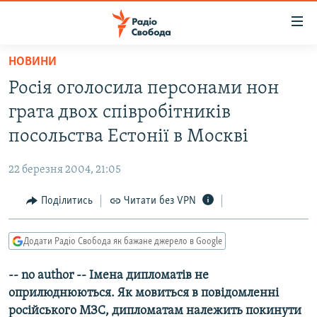
Доступність
посилання
Перейти
НОВИНИ
до
РАДІО СВОБОДА – 70 РОКІВ
Росія оголосила персонами нон
основного
ВСЕ ЗА ДОБУ
матеріалу
грата двох співробітників
СТАТТІ
Перейти
посольства Естонії в Москві
до
ВІЙНА
ПОЛІТИКА
основної
22 березня 2004, 21:05
РОСІЙСЬКА «ФІЛЬТРАЦІЯ»
ЕКОНОМІКА
навігації
Перейти
Поділитись
Читати без VPN
ДОНБАС.РЕАЛІЇ
СУСПІЛЬСТВО
до
КРИМ.РЕАЛІЇ
КУЛЬТУРА
пошуку
Додати Радіо Свобода як бажане джерело в Google
ТИ ЯК?
СПОРТ
-- no author -- Імена дипломатів не
СХЕМИ
УКРАЇНА
оприлюднюються. Як мовиться в повідомленні
КИТАЙ.ВИКЛИКИ
СВІТ
російського МЗС, дипломатам належить покинути