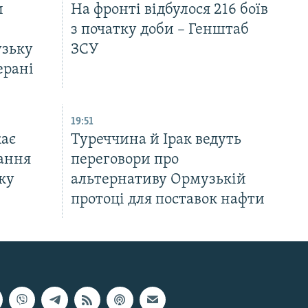
и
На фронті відбулося 216 боїв
з початку доби – Генштаб
узьку
ЗСУ
ерані
19:51
ає
Туреччина й Ірак ведуть
ання
переговори про
ку
альтернативу Ормузькій
протоці для поставок нафти