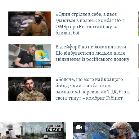
«Один стріляє в себе, а двоє
здаються в полон»: комбат 157-ї
ОМБр про Костянтинівку та
ближні бої
Від ейфорії до небажання жити.
Що відбувається з людьми після
в
звільнення із російського полону
«Боляче, що мого найкращого
бійця, який став батьком-
одинаком і перевівся в ТЦК, б’ють
свої в тилу» – комбриг Габінет