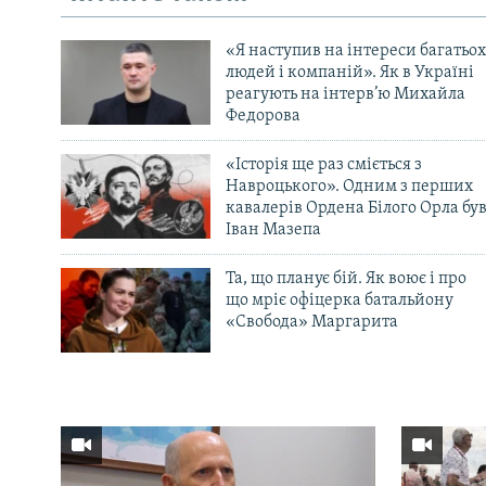
«Я наступив на інтереси багатьох
людей і компаній». Як в Україні
реагують на інтерв’ю Михайла
Федорова
«Історія ще раз сміється з
Навроцького». Одним з перших
кавалерів Ордена Білого Орла бу
Іван Мазепа
Та, що планує бій. Як воює і про
що мріє офіцерка батальйону
«Свобода» Маргарита