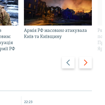
з
Армія РФ масовано атакувала
Рят
овим:
Київ та Київщину
пов
куація
Про
рмії РФ
Яр
Назад
Вперед
22:23