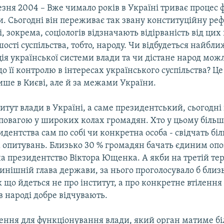
езня 2004 – Вже чимало років в Україні триває процес
и. Сьогодні він переживає так звану конституційну ре
 і, зокрема, соціологів відзначають відірваність від ци
шості суспільства, тобто, народу. Чи відбудеться найб
я української системи влади та чи дістане народ мож
о її контролю в інтересах українського суспільства? Ц
ише в Києві, але й за межами України.
итут влади в Україні, а саме президентський, сьогодні
 повагою у широких колах громадян. Хто у цьому більш
идентства сам по собі чи конкретна особа - свідчать бі
х опитувань. Близько 30 % громадян бачать єдиним оп
а президентство Віктора Ющенка. А якби на третій те
инішній глава держави, за нього проголосувало б близ
 що йдеться не про інститут, а про конкретне втілення
в народі добре відчувають.
чення для функціонування влади, який орган матиме б