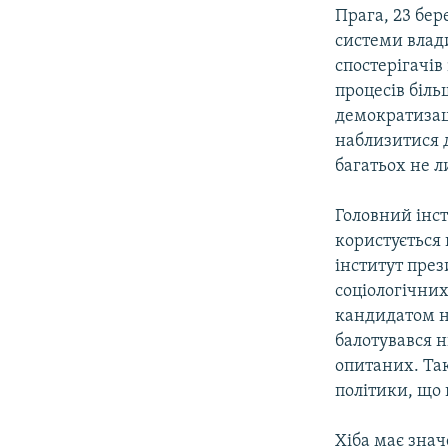
КИТАЙ.ВИКЛИКИ
Прага, 23 бер
МУЛЬТИМЕДІА
системи влад
спостерігачів
ФОТО
процесів біль
СПЕЦПРОЄКТИ
демократизаці
наблизитися д
ПОДКАСТИ
багатьох не л
Головний інст
користується
інститут през
соціологічни
кандидатом н
балотувався н
опитаних. Так
політики, що 
Хіба має зна