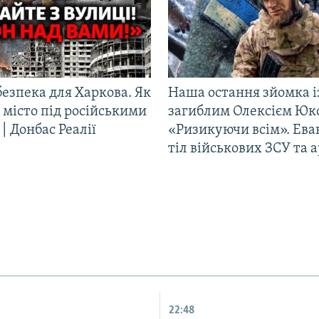
езпека для Харкова. Як
Наша остання зйомка і
 місто під російськими
загиблим Олексієм Юк
| Донбас Реалії
«Ризикуючи всім». Ева
тіл військових ЗСУ та а
22:48