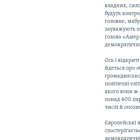
владних, сило
будуть контро
головне, мабу
зауважують п
голова «Амер
демократичний
Ось і відкрит
йдеться про 
громадянсько
політичні елі
якого вони ж 
понад 400 пар
числі й опози
Європейські в
спостерігаєть
демократичні