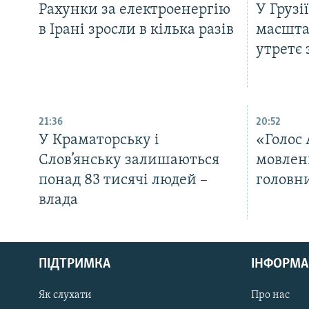
Рахунки за електроенергію
У Грузі
в Ірані зросли в кілька разів
масшта
утретє 
21:36
20:52
У Краматорську і
«Голос
Слов’янську залишаються
мовлен
понад 83 тисячі людей –
головн
влада
КРИМ РЕАЛІЇ
РУС
ПІДТРИМКА
ІНФОРМА
УКР
КТАТ
Як слухати
Про нас