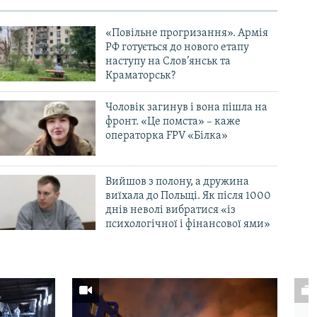
«Повільне прогризання». Армія
РФ готується до нового етапу
наступу на Слов’янськ та
Краматорськ?
Чоловік загинув і вона пішла на
фронт. «Це помста» – каже
операторка FPV «Білка»
Вийшов з полону, а дружина
виїхала до Польщі. Як після 1000
днів неволі вибратися «із
психологічної і фінансової ями»