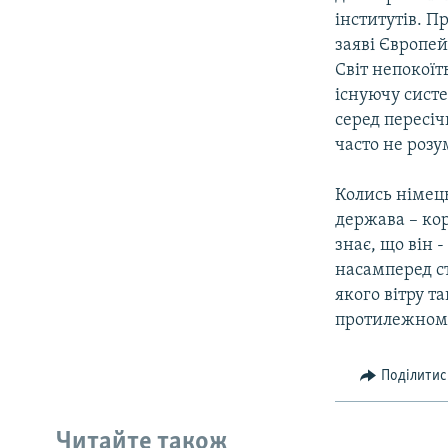
інститутів. П
заяві Європей
Світ непокоїт
існуючу сист
серед пересіч
часто не розу
Колись німець
держава – кор
знає, що він 
насамперед ст
якого вітру т
протилежному 
Поділитис
Читайте також