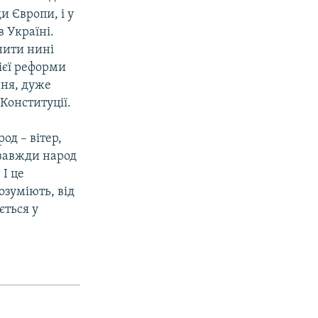
и Європи, і у
в Україні.
нити нині
ієї реформи
ння, дуже
 Конституції.
од – вітер,
 завжди народ
 І це
озуміють, від
ється у