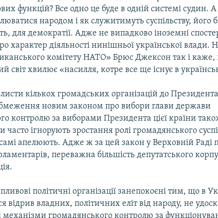
вих функцій? Все одно це буде в одній системі судин. А
люватися народом і як служитимуть суспільству, його б
ть, для демократії. Адже не випадково іноземні спосте
ро характер діяльності нинішньої української влади. 
иканського комітету НАТО» Брюс Джексон так і каже,
 світ хвилює «насилля, котре все ще існує в українськ
і листи кількох громадських організацій до Президента
обмеження новим законом про вибори глави держави
го контролю за виборами Президента цієї країни також
ти часто ігнорують зростання ролі громадянського суспі
самі апелюють. Адже ж за цей закон у Верховній Раді 
ламентарів, переважна більшість депутатського корпус
ція.
пливові політичні організації занепокоєні тим, що в Ук
ся відрив владних, політичних еліт від народу, не удо
 механізми громадянського контролю за функціонув