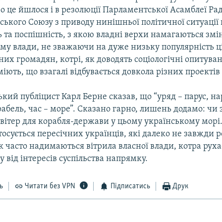
ро це йшлося і в резолюції Парламентської Асамблеї Рад
ського Союзу з приводу нинішньої політичної ситуації 
ь та поспішність, з якою владні верхи намагаються змі
ему влади, не зважаючи на дуже низьку популярність ц
них громадян, котрі, як доводять соціологічні опитува
міють, що взагалі відбувається довкола різних проектів
кий публіцист Карл Берне сказав, що “уряд – парус, нар
абель, час – море”. Сказано гарно, лишень додамо: чи
- вітер для корабля-держави у цьому українському морі.
осується пересічних українців, які далеко не завжди р
ак часто надимаються вітрила власної влади, котра руха
від інтересів суспільства напрямку.
ь
Читати без VPN
Підписатись
Друк