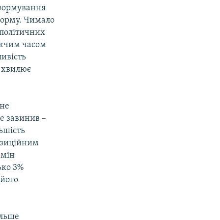
 формування
форму. Чимало
х політичних
лижчим часом
ливість
е хвилює
 не
е завинив –
льшість
озиційним
рмін
ько 3%
 його
ільше