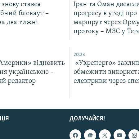
ї знову стався
Іран та Оман досягл
бний блекаут –
прогресу в угоді про
за два тижні
маршрут через Орм
протоку – МЗС у Тег
20:23
 Америки» відновить
«Укренерго» заклик
ня українською –
обмежити використ
ий редактор
електрики через спе
ЦІЯ
ДОЛУЧАЙСЯ!