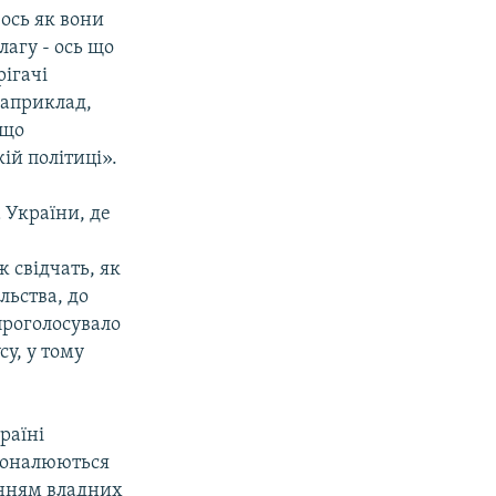
 ось як вони
лагу - ось що
рігачі
Наприклад,
 що
ій політиці».
 України, де
 свідчать, як
льства, до
проголосувало
у, у тому
раїні
сконалюються
анням владних