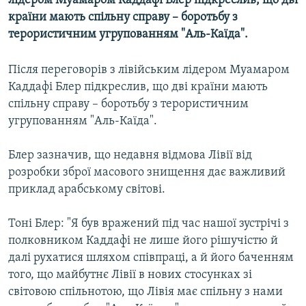
лідером Муамаром Каддафі Блер підкреслив, що дві
МУЛЬТИМЕДІА
країни мають спільну справу – боротьбу з
терористичним угрупованням "Аль-Каїда".
ФОТО
СПЕЦПРОЄКТИ
Після переговорів з лівійським лідером Муамаром
ПОДКАСТИ
Каддафі Блер підкреслив, що дві країни мають
спільну справу – боротьбу з терористичним
угрупованням "Аль-Каїда".
КРИМ РЕАЛІЇ
РУС
Блер зазначив, що недавня відмова Лівії від
УКР
розробки зброї масового знищення дає важливий
приклад арабському світові.
КТАТ
Тоні Блер: "Я був вражений під час нашої зустрічі з
ДОЛУЧАЙСЯ!
полковником Каддафі не лише його рішучістю й
далі рухатися шляхом співпраці, а й його баченням
того, що майбутнє Лівії в нових стосунках зі
світовою спільнотою, що Лівія має спільну з нами