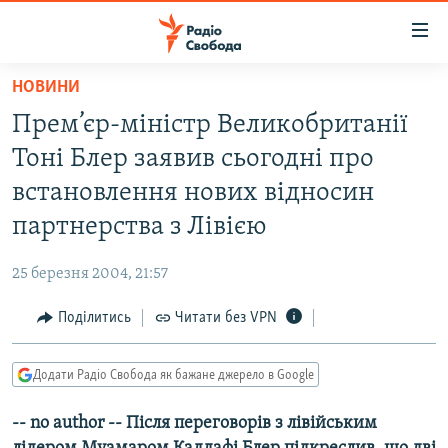
Доступність
посилання
Перейти
НОВИНИ
до
РАДІО СВОБОДА – 70 РОКІВ
Прем’єр-міністр Великобританії
основного
ВСЕ ЗА ДОБУ
матеріалу
Тоні Блер заявив сьогодні про
СТАТТІ
Перейти
встановлення нових відносин
до
ВІЙНА
ПОЛІТИКА
партнерства з Лівією
основної
РОСІЙСЬКА «ФІЛЬТРАЦІЯ»
ЕКОНОМІКА
навігації
25 березня 2004, 21:57
Перейти
ДОНБАС.РЕАЛІЇ
СУСПІЛЬСТВО
до
Поділитись
Читати без VPN
КРИМ.РЕАЛІЇ
КУЛЬТУРА
пошуку
ТИ ЯК?
СПОРТ
Додати Радіо Свобода як бажане джерело в Google
СХЕМИ
УКРАЇНА
-- no author -- Після переговорів з лівійським
КИТАЙ.ВИКЛИКИ
СВІТ