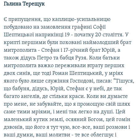
Галина Терещук
Є припущення, що каплицю-усипальницю
побудовано на замовлення графині Софії
Шептицької наприкінці 19 - початку 20 століття. У
крипті першими були поховані наймолодший брат
митрополита - Стефан і 17-річний брат Юрій, а
також дідусь Петро та бабця Рузя. Коли батьки
митрополита важко переживали втрату перших
двох синів, ще тоді Роман Шептицький, у мріях
якого було лише служіння Господові, писав: “Тішуся,
що бабуня, дідусь, Юрій, Стефан є у небі, де так
багато ангелів, де стільки краси. Коли ви думаєте
про мене, не забувайте, що я промощую свій шлях
саме тими мріями, і мені так легко на душі. Цей
маленький кутик землі, осяяний Богом, цей гомін
дзвонів, що його я тут чую, все-все, ваші розмови і
ваші думки, ваші молитви - те все облегшує і