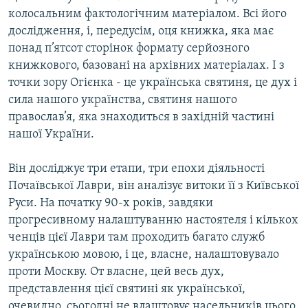
колосальним фактологічним матеріалом. Всі його
дослідження, і, передусім, оця книжка, яка має
понад п’ятсот сторінок формату серйозного
книжкового, базовані на архівних матеріалах. І з
точки зору Огієнка - це українська святиня, це дух і
сила нашого українства, святиня нашого
православ’я, яка знаходиться в західній частині
нашої України.
Він досліджує три етапи, три епохи діяльності
Почаївської Лаври, він аналізує витоки її з Київської
Руси. На початку 90-х років, завдяки
прогресивному налаштуванню настоятеля і кількох
ченців цієї Лаври там проходить багато служб
українською мовою, і це, власне, налаштовувало
проти Москву. От власне, цей весь дух,
представлення цієї святині як української,
очевидно, сьогодні не влаштовує насельників цього