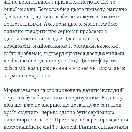
які не визначилися з приналежністю до тієї чи
іншої церкви. Богослов би з цього приводу, напевно
б, відзначив, що такі особи не можуть вважатися
православними. Але, крім цього, можна майже
напевно твердити про серйозні проблеми з
ідентичністю цих людей. Ідентичністю,
передовсім, національною і громадянською, які,
тобто проблеми, підтверджуються дослідженнями,
де більше опитуваних українців ідентифікують
себе з місцем проживання – містом чи селом, аніж
з країною Україною.
Моралізувати з цього приводу та давати інструкції
церквам було б принаймні нерозумним. Відзначу
хіба що, вже не вперше, що досвід дуже багатьох
країн свідчить: церква здатна бути серйозною
націєтворчою силою. Причому не через проведення
демаркаційних ліній з інорелігійними спільнотами