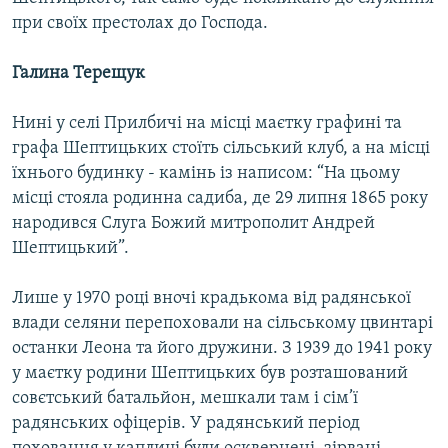
при своїх престолах до Господа.
Галина Терещук
Нині у селі Прилбичі на місці маєтку графині та
графа Шептицьких стоїть сільський клуб, а на місці
їхнього будинку - камінь із написом: “На цьому
місці стояла родинна садиба, де 29 липня 1865 року
народився Слуга Божий митрополит Андрей
Шептицький”.
Лише у 1970 році вночі крадькома від радянської
влади селяни перепоховали на сільському цвинтарі
останки Леона та його дружини. З 1939 до 1941 року
у маєтку родини Шептицьких був розташований
совєтський батальйон, мешкали там і сім’ї
радянських офіцерів. У радянський період