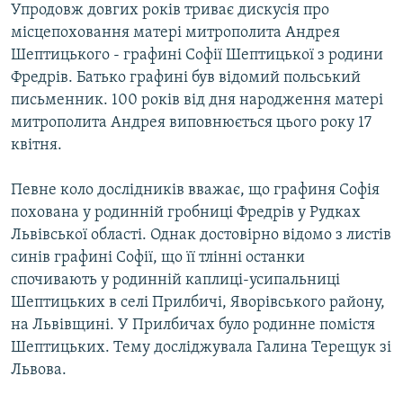
Упродовж довгих років триває дискусія про
місцепоховання матері митрополита Андрея
Шептицького - графині Софії Шептицької з родини
Фредрів. Батько графині був відомий польський
письменник. 100 років від дня народження матері
митрополита Андрея виповнюється цього року 17
квітня.
Певне коло дослідників вважає, що графиня Софія
похована у родинній гробниці Фредрів у Рудках
Львівської області. Однак достовірно відомо з листів
синів графині Софії, що її тлінні останки
спочивають у родинній каплиці-усипальниці
Шептицьких в селі Прилбичі, Яворівського району,
на Львівщині. У Прилбичах було родинне помістя
Шептицьких. Тему досліджувала Галина Терещук зі
Львова.