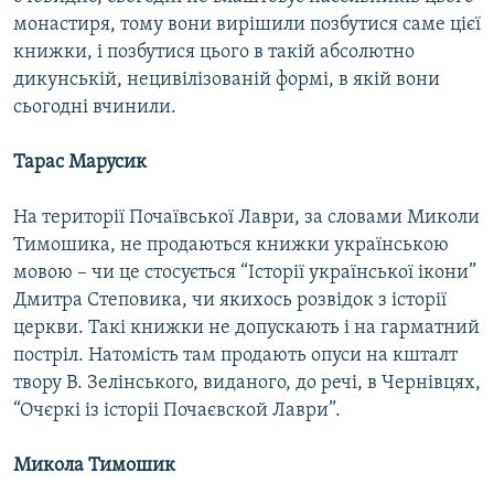
монастиря, тому вони вирішили позбутися саме цієї
книжки, і позбутися цього в такій абсолютно
дикунській, нецивілізованій формі, в якій вони
сьогодні вчинили.
Тарас Марусик
На території Почаївської Лаври, за словами Миколи
Тимошика, не продаються книжки українською
мовою – чи це стосується “Історії української ікони”
Дмитра Степовика, чи якихось розвідок з історії
церкви. Такі книжки не допускають і на гарматний
постріл. Натомість там продають опуси на кшталт
твору В. Зелінського, виданого, до речі, в Чернівцях,
“Очєркі із історіі Почаєвской Лаври”.
Микола Тимошик