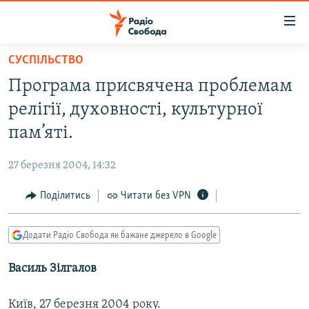
Доступність
посилання
Перейти
СУСПІЛЬСТВО
до
РАДІО СВОБОДА – 70 РОКІВ
Програма присвячена проблемам
основного
ВСЕ ЗА ДОБУ
матеріалу
релігії, духовності, культурної
СТАТТІ
Перейти
пам’яті.
до
ВІЙНА
ПОЛІТИКА
основної
27 березня 2004, 14:32
РОСІЙСЬКА «ФІЛЬТРАЦІЯ»
ЕКОНОМІКА
навігації
Перейти
Поділитись
Читати без VPN
ДОНБАС.РЕАЛІЇ
СУСПІЛЬСТВО
до
КРИМ.РЕАЛІЇ
КУЛЬТУРА
пошуку
Додати Радіо Свобода як бажане джерело в Google
ТИ ЯК?
СПОРТ
Василь Зілгалов
СХЕМИ
УКРАЇНА
КИТАЙ.ВИКЛИКИ
СВІТ
Київ, 27 березня 2004 року.