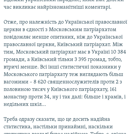
час викликає найрізноманітніші коментарі.
Отже, про належність до Української православної
церкви в єдності з Московським патріархатом
повідомляє менше опитаних, ніж до Української
православної церкви, Київський патріархат. Між
тим, Московський патріархат має в Україні 10 384
громади, а Київський тільки 3 395 громад, тобто,
втричі менше. Всі інші статистичні показники у
Московського патріархату теж виглядають більш
вагомими – 8 620 священнослужителів проти 2 з
половиною тисяч у Київського патріархату, 161
монастир проти 34, ну і так далі: більше і храмів, і
недільних шкіл...
Треба одразу сказати, що це досить надійна
статистика, настільки принаймні, наскільки