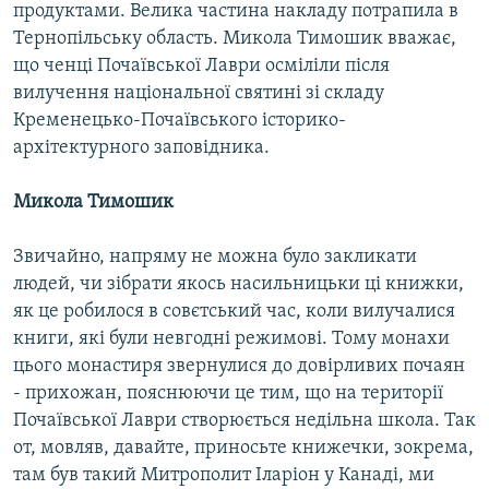
продуктами. Велика частина накладу потрапила в
Тернопільську область. Микола Тимошик вважає,
що ченці Почаївської Лаври осміліли після
вилучення національної святині зі складу
Кременецько-Почаївського історико-
архітектурного заповідника.
Микола Тимошик
Звичайно, напряму не можна було закликати
людей, чи зібрати якось насильницьки ці книжки,
як це робилося в совєтський час, коли вилучалися
книги, які були невгодні режимові. Тому монахи
цього монастиря звернулися до довірливих почаян
- прихожан, пояснюючи це тим, що на території
Почаївської Лаври створюється недільна школа. Так
от, мовляв, давайте, приносьте книжечки, зокрема,
там був такий Митрополит Іларіон у Канаді, ми