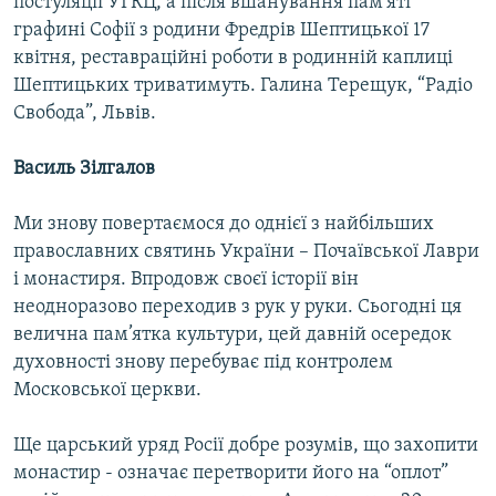
постуляції УГКЦ, а після вшанування пам’яті
графині Софії з родини Фредрів Шептицької 17
квітня, реставраційні роботи в родинній каплиці
Шептицьких триватимуть. Галина Терещук, “Радіо
Свобода”, Львів.
Василь Зілгалов
Ми знову повертаємося до однієї з найбільших
православних святинь України – Почаївської Лаври
і монастиря. Впродовж своєї історії він
неодноразово переходив з рук у руки. Сьогодні ця
велична пам’ятка культури, цей давній осередок
духовності знову перебуває під контролем
Московської церкви.
Ще царський уряд Росії добре розумів, що захопити
монастир - означає перетворити його на “оплот”