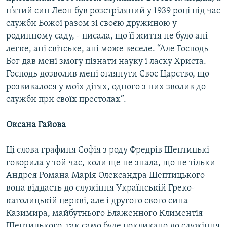
п’ятий син Леон був розстріляний у 1939 році під час
служби Божої разом зі своєю дружиною у
родинному саду, - писала, що її життя не було ані
легке, ані світське, ані може веселе. “Але Господь
Бог дав мені змогу пізнати науку і ласку Христа.
Господь дозволив мені оглянути Своє Царство, що
розвивалося у моїх дітях, одного з них зволив до
служби при своїх престолах”.
Оксана Гайова
Ці слова графиня Софія з роду Фредрів Шептицькі
говорила у той час, коли ще не знала, що не тільки
Андрея Романа Марія Олександра Шептицького
вона віддасть до служіння Українській Греко-
католицькій церкві, але і другого свого сина
Казимира, майбутнього Блаженного Климентія
Шептицького, так само буде покликано до служіння