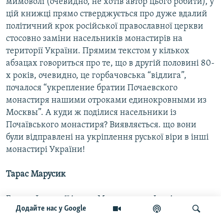
мимоволі (очевидно, не хотів автор цього робити), у
цій книжці прямо стверджується про дуже вдалий
політичний крок російської православної церкви
стосовно заміни насельників монастирів на
території України. Прямим текстом у кількох
абзацах говориться про те, що в другій половині 80-
х років, очевидно, це горбачовська “відлига”,
почалося “укрепление братии Почаевского
монастиря нашими отроками единокровными из
Москвы”. А куди ж поділися насельники із
Почаївського монастиря? Виявляється. що вони
були відправлені на укріплення руської віри в інші
монастирі України!
Тарас Марусик
Голова Фундації імени Митрополита Іларіона,
Додайте нас у Google
доктор філологічних наук, професор Микола