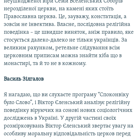
неушкодженої віри Семи Вселенських Соборів
нерозділеної церкви, на камені яких стоїть
Православна церква. Це, зауважу, констатація, а
зовсім не інвектива. Власне, послідовна релігійна
поведінка – це швидше виняток, аніж правило, яке
стосується далеко-далеко не тільки українців. За
великим рахунком, ретельне слідування всім
церковним приписам можна знайти хіба що в
монастирі, та й то не в кожному.
Василь Зілгалов
Я нагадаю, що ви слухаєте програму “Споконвіку
було Слово”, і Віктор Єленський аналізує релігійну
поведінку віруючих на сонові нових соціологічних
досліджень в Україні. У другій частині своїх
розмірковувань Віктор Єленський звертає увагу на
особливу моральну відповідальність церков перед