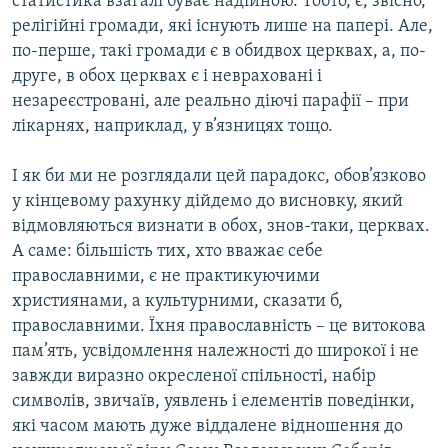
статистика взагалі буває надійною. Тобто, є, звісно,
релігійні громади, які існують лише на папері. Але,
по-перше, такі громади є в обидвох церквах, а, по-
друге, в обох церквах є і невраховані і
незареєстровані, але реально діючі парафії – при
лікарнях, наприклад, у в’язницях тощо.
І як би ми не розглядали цей парадокс, обов’язково
у кінцевому рахунку дійдемо до висновку, який
відмовляються визнати в обох, знов-таки, церквах.
А саме: більшість тих, хто вважає себе
православними, є не практикуючими
християнами, а культурними, сказати б,
православними. Їхня православність – це витокова
пам’ять, усвідомлення належності до широкої і не
завжди виразно окресленої спільності, набір
символів, звичаїв, уявлень і елементів поведінки,
які часом мають дуже віддалене відношення до