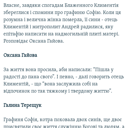
Власне, завдяки спогадам Блаженного Климентія
збереглися і спомини про графиню Софію. Коли ця
розумна і велична жінка померла, її сини - отець
Климентій і митрополит Андрей радилися, яку
епітафію написати на надмогильній плиті матері.
Розповідає Оксана Гайова.
Оксана Гайова
За життя вона просила, аби написали: “Пішла у
радості до пана свого”. І певно, - далі говорить отець
Климентій, - що “вона заслужила собі на
відпочинок по так тяжкому і твердому життю”.
Галина Терещук
Графиня Софія, котра поховала двох синів, ще двоє
присвятили своє життя служінню Богові та людям, а