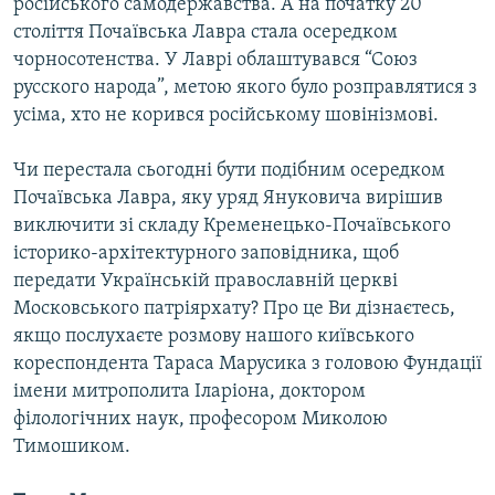
російського самодержавства. А на початку 20
століття Почаївська Лавра стала осередком
чорносотенства. У Лаврі облаштувався “Союз
русского народа”, метою якого було розправлятися з
усіма, хто не корився російському шовінізмові.
Чи перестала сьогодні бути подібним осередком
Почаївська Лавра, яку уряд Януковича вирішив
виключити зі складу Кременецько-Почаївського
історико-архітектурного заповідника, щоб
передати Українській православній церкві
Московського патріярхату? Про це Ви дізнаєтесь,
якщо послухаєте розмову нашого київського
кореспондента Тараса Марусика з головою Фундації
імени митрополита Іларіона, доктором
філологічних наук, професором Миколою
Тимошиком.