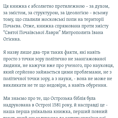
Ця книжка є абсолютно протилежною – за духом,
за змістом, за структурою, за ідеологією – всьому
тому, що спалили московські попи на території
Почаєва. Отже, книжка спрямована проти змісту
“Святої Почаївської Лаври” Митрополита Івана
Огієнка.
Я назву лише два-три таких факти, які навіть
просто з точки зору політично не заангажованої
людини, не кажучи вже про ученого, про науковця,
який серйозно займається цими проблемами, не з
політичної точки зору, а з науки, - вона не може не
викликати не те що недовіри, а навіть обурення.
Ми знаємо про те, що Острозька біблія була
надрукована в Острозі 1581 року, й насправді це -
наша перша унікальна книжка, перший повний