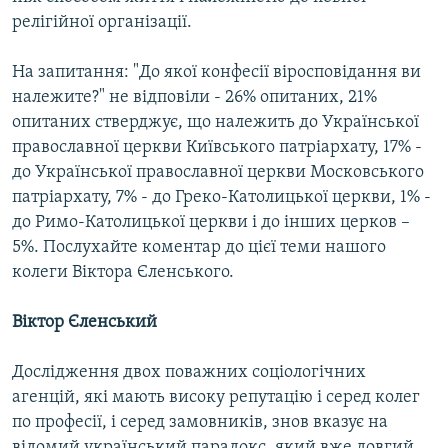
релігійної організації.
На запитання: "До якої конфесії віросповідання ви
належите?" не відповіли - 26% опитаних, 21%
опитаних стверджує, що належить до Української
православної церкви Київського патріархату, 17% -
до Української православної церкви Московського
патріархату, 7% - до Греко-Католицької церкви, 1% -
до Римо-Католицької церкви і до інших церков –
5%. Послухайте коментар до цієї теми нашого
колеги Віктора Єленського.
Віктор Єленський
Дослідження двох поважних соціологічних
агенцій, які мають високу репутацію і серед колег
по професії, і серед замовників, знов вказує на
відомий український парадокс, який вже довгий