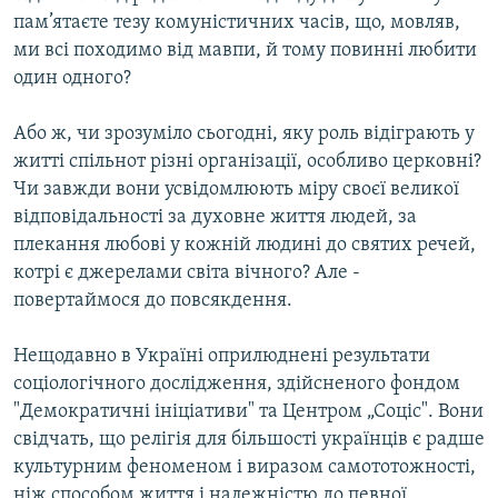
Усі сайти RFE/RL
пам’ятаєте тезу комуністичних часів, що, мовляв,
ми всі походимо від мавпи, й тому повинні любити
один одного?
Або ж, чи зрозуміло сьогодні, яку роль відіграють у
житті спільнот різні організації, особливо церковні?
Чи завжди вони усвідомлюють міру своєї великої
відповідальності за духовне життя людей, за
плекання любові у кожній людині до святих речей,
котрі є джерелами світа вічного? Але -
повертаймося до повсякдення.
Нещодавно в Україні оприлюднені результати
соціологічного дослідження, здійсненого фондом
"Демократичні ініціативи" та Центром „Соціс". Вони
свідчать, що релігія для більшості українців є радше
культурним феноменом і виразом самототожності,
ніж способом життя і належністю до певної