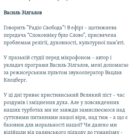
МУЛЬТИМЕДІА
Василь Зілгалов
ФОТО
СПЕЦПРОЄКТИ
Говорить ”Радіо Свобода”! В ефірі – щотижнева
передача “Споконвіку було Слово”, присвячена
ПОДКАСТИ
проблемам релігії, духовності, культурної пам’яті.
КРИМ РЕАЛІЇ
У празькій студії перед мікрофоном – автор і
РУС
укладач програми Василь Зілгалов, мені допомагає
УКР
за режисерським пультом звукооператор Вацлав
Клоцберг.
КТАТ
У ці дні триває християнський Великий піст – час
ДОЛУЧАЙСЯ!
роздумів і зміцнення духа. Але у повсякденних
наших турботах ми не завжди замислюємося над
суттєвими питаннями нашої віри, над тим – а що є
базовим для моральності нашої? Чи далеко ми
відійшли від радянського підходу до гуманізму -