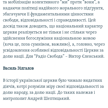
та мобілізацію колективного “ми” проти “вони”, а
надаючи політиці надійного морального підґрунтя,
збагачуючи її фундаментальними цінностями
свободи, відповідальності і справедливості. Цей
досвід також доводить, що національний характер
церкви реалізується не тільки і не стільки через
здійснення богослужіння національною мовою
(хоча це, поза сумнівом, важливо), а, головно, через
усвідомлення особливої відповідальності Церкви за
долю нації. Для “Радіо Свобода” – Віктор Єленський.
Василь Зілгалов
В історії української церкви було чимало видатних
діячів, котрі розуміли міру своєї відповідальності за
долю народу, за долю нації. До таких належав і
митрополит Андрей Шептицький.