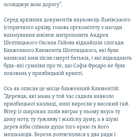
осолоджує мою дорогу”.
Серед архівних документів науковець Львівського
історичного архіву, голова оргкомітету з нагоди
вшанування ювілею митрополита Андрея
Шептицького Оксана Гайова віднайшла спогади
Блаженного Климентія Шептицького, які були
написані ним після смерті батьків, і які відкидають
будь-які сумніви про те, що Софія Фредро не була
похована у прилбицькій крипті.
Ось як описав це місце блаженний Климентій:
“Деревця, які мама у той час садила навколо
прилбицької каплиці, нині виросли у високий гай.
Вітер із широких полів виграє у ньому якусь ту
дику ноту, ту тужливу і жалісну думу, а в шумі
дерев ніби співала душа того краю та його
мешканців. Берези розтягнулися у два ряди і