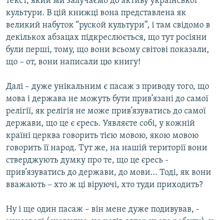
текст, який ми залучаємо до активу української
культури. В цій книжці вона представлена як
великий набуток “руской культури”, і там свідомо в
декількох абзацах підкреслюється, що тут росіяни
були перші, тому, що вони всьому світові показали,
що – от, вони написали цю книгу!
Далі – дуже унікальним є пасаж з приводу того, що
мова і держава не можуть бути прив’язані до самої
релігії, як релігія не може прив’язуватись до самої
держави, що це є єресь. Уявляєте собі, у кожній
країні церква говорить тією мовою, якою мовою
говорить її народ. Тут же, на нашій території вони
стверджують думку про те, що це єресь -
прив’язуватись до держави, до мови... Тоді, як вони
вважають – хто ж ці віруючі, хто туди приходить?
Ну і ще один пасаж – він мене дуже подивував, -