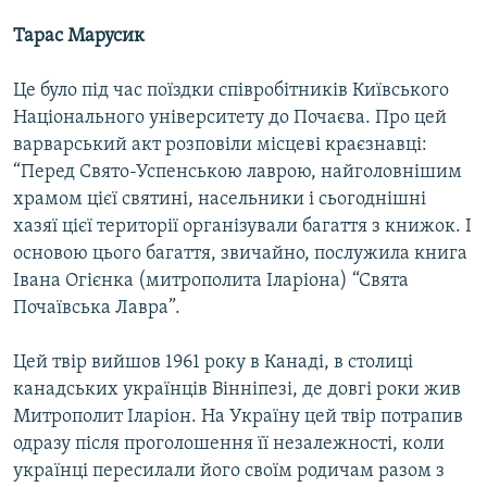
Тарас Марусик
Це було під час поїздки співробітників Київського
Національного університету до Почаєва. Про цей
варварський акт розповіли місцеві краєзнавці:
“Перед Свято-Успенською лаврою, найголовнішим
храмом цієї святині, насельники і сьогоднішні
хазяї цієї території організували багаття з книжок. І
основою цього багаття, звичайно, послужила книга
Івана Огієнка (митрополита Іларіона) “Свята
Почаївська Лавра”.
Цей твір вийшов 1961 року в Канаді, в столиці
канадських українців Вінніпезі, де довгі роки жив
Митрополит Іларіон. На Україну цей твір потрапив
одразу після проголошення її незалежності, коли
українці пересилали його своїм родичам разом з