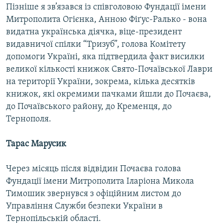
Пізніше я зв’язався із співголовою Фундації імени
Митрополита Огієнка, Анною Фіґус-Ралько - вона
видатна українська діячка, віце-президент
видавничої спілки “Тризуб”, голова Комітету
допомоги Україні, яка підтвердила факт висилки
великої кількості книжок Свято-Почаївської Лаври
на території України, зокрема, кілька десятків
книжок, які окремими пачками йшли до Почаєва,
до Почаївського району, до Кременця, до
Тернополя.
Тарас Марусик
Через місяць після відвідин Почаєва голова
Фундації імени Митрополита Іларіона Микола
Тимошик звернувся з офіційним листом до
Управління Служби безпеки України в
Тернопільській області.