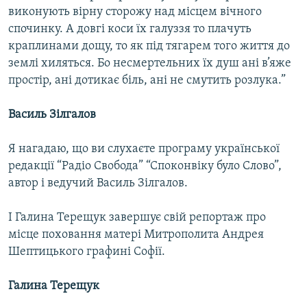
виконують вірну сторожу над місцем вічного
спочинку. А довгі коси їх галуззя то плачуть
краплинами дощу, то як під тягарем того життя до
землі хиляться. Бо несмертельних їх душ ані в’яже
простір, ані дотикає біль, ані не смутить розлука.”
Василь Зілгалов
Я нагадаю, що ви слухаєте програму української
редакції “Радіо Свобода” “Споконвіку було Слово”,
автор і ведучий Василь Зілгалов.
І Галина Терещук завершує свій репортаж про
місце поховання матері Митрополита Андрея
Шептицького графині Софії.
Галина Терещук