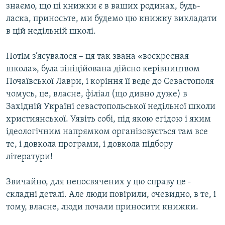
знаємо, що ці книжки є в ваших родинах, будь-
ласка, приносьте, ми будемо цю книжку викладати
в цій недільній школі.
Потім з’ясувалося – ця так звана «воскресная
школа», була зініційована дійсно керівництвом
Почаївської Лаври, і коріння її веде до Севастополя
чомусь, це, власне, філіал (що дивно дуже) в
Західній Україні севастопольської недільної школи
християнської. Уявіть собі, під якою егідою і яким
ідеологічним напрямком організовується там все
те, і довкола програми, і довкола підбору
літератури!
Звичайно, для непосвячених у цю справу це -
складні деталі. Але люди повірили, очевидно, в те, і
тому, власне, люди почали приносити книжки.