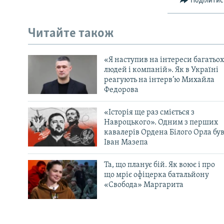
Поділитис
Читайте також
«Я наступив на інтереси багатьох
людей і компаній». Як в Україні
реагують на інтерв’ю Михайла
Федорова
«Історія ще раз сміється з
Навроцького». Одним з перших
кавалерів Ордена Білого Орла бу
Іван Мазепа
Та, що планує бій. Як воює і про
що мріє офіцерка батальйону
«Свобода» Маргарита