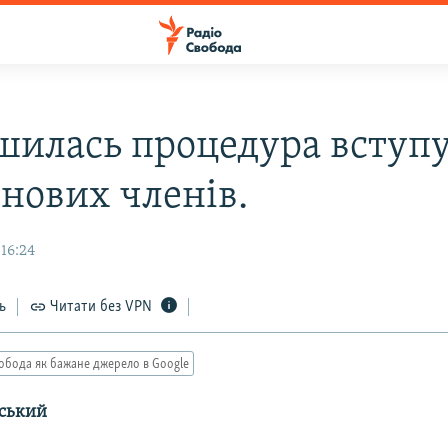
шилась процедура вступу
нових членів.
16:24
ь
Читати без VPN
обода як бажане джерело в Google
нський