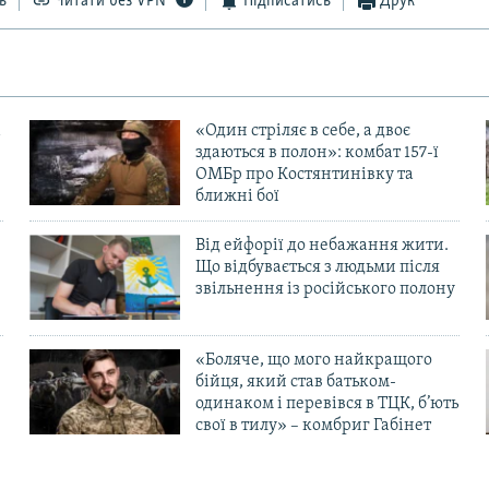
ь
Читати без VPN
Підписатись
Друк
«Один стріляє в себе, а двоє
здаються в полон»: комбат 157-ї
ОМБр про Костянтинівку та
ближні бої
Від ейфорії до небажання жити.
Що відбувається з людьми після
в
звільнення із російського полону
«Боляче, що мого найкращого
бійця, який став батьком-
одинаком і перевівся в ТЦК, б’ють
свої в тилу» – комбриг Габінет