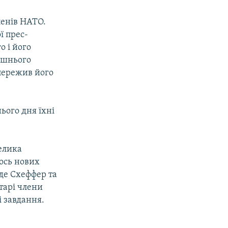
ленів НАТО.
ї прес-
о і його
ішнього
 пережив його
ього дня їхні
елика
хось нових
де Схеффер та
старі члени
і завдання.