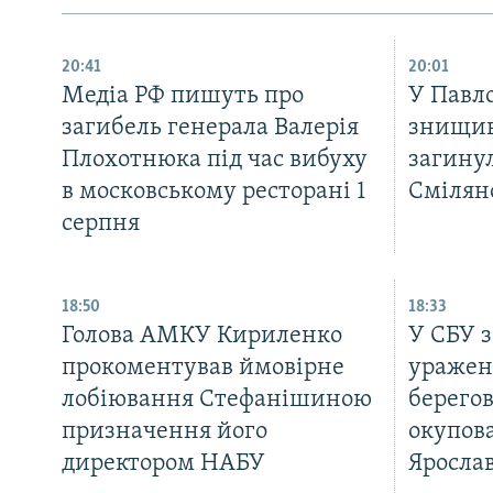
20:41
20:01
Медіа РФ пишуть про
У Павло
загибель генерала Валерія
знищив
Плохотнюка під час вибуху
загинул
в московському ресторані 1
Смілян
серпня
18:50
18:33
Голова АМКУ Кириленко
У СБУ 
прокоментував ймовірне
уражен
лобіювання Стефанішиною
берегов
призначення його
окупова
директором НАБУ
Ярослав