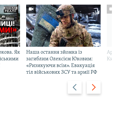
ркова. Як
Наша остання зйомка із
Арм
ійськими
загиблим Олексієм Юковим:
Киї
ї
«Ризикуючи всім». Евакуація
тіл військових ЗСУ та армії РФ
Назад
Вперед