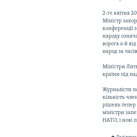
2-ге квітня 2
Міністр закор
конференції з
народу означ
ворога а й ві
народ за часі
Міністри Литв
країни під н
Журналісти п
кількість чле
рішень тепер 
міністри запе
НАТО, і нові 