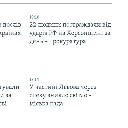
19:10
 послів
22 людини постраждали від
країнах
ударів РФ на Херсонщині за
день – прокуратура
17:14
тували
У частині Львова через
и за
спеку зникло світло –
тві
міська рада