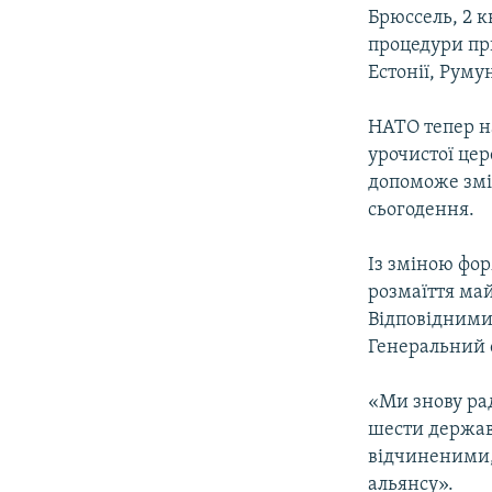
МУЛЬТИМЕДІА
Брюссель, 2 к
ФОТО
процедури при
Естонії, Румун
СПЕЦПРОЄКТИ
ПОДКАСТИ
НАТО тепер на
урочистої це
допоможе змі
сьогодення.
Із зміною фо
розмаїття май
Відповідними 
Генеральний 
«Ми знову ра
шести держав.
відчиненими, 
альянсу».