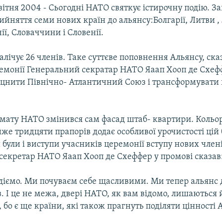
вітня 2004 - Сьогодні НАТО святкує істирочну подію. 
йняття семи нових країн до альянсу:Болгарії, Литви , 
ії, Словаччини і Словенії.
лічує 26 членів. Таке суттєве поповнення Альянсу, сказ
ремонії Генеральний секратар НАТО Яаап Хооп де Схеф
цнити Північно- Атлантичний Союз і трансформувати 
рмату НАТО змінився сам фасад штаб- квартири. Кольо
же тридцяти прапорів додає особливої урочистості цій б
були і виступи учасників церемонії вступу нових члені
секретар НАТО Яаап Хооп де Схеффер у промові сказав
діємо. Ми почуваєм себе щасливими. Ми тепер альянс
 І це не межа, двері НАТО, як вам відомо, лишаються 
бо є ще країни, які також прагнуть поділяти цінності