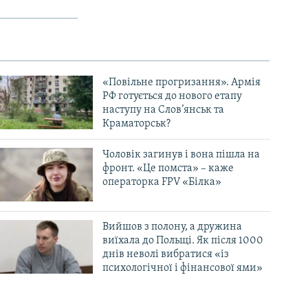
«Повільне прогризання». Армія
РФ готується до нового етапу
наступу на Слов’янськ та
Краматорськ?
Чоловік загинув і вона пішла на
фронт. «Це помста» – каже
операторка FPV «Білка»
Вийшов з полону, а дружина
виїхала до Польщі. Як після 1000
днів неволі вибратися «із
психологічної і фінансової ями»