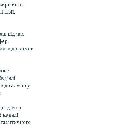
Завершення
Латвії,
ав під час
фер,
його до вимог
рове
удівлі.
в до альянсу.
:
 двадцяти
й надалі
 Атлантичного