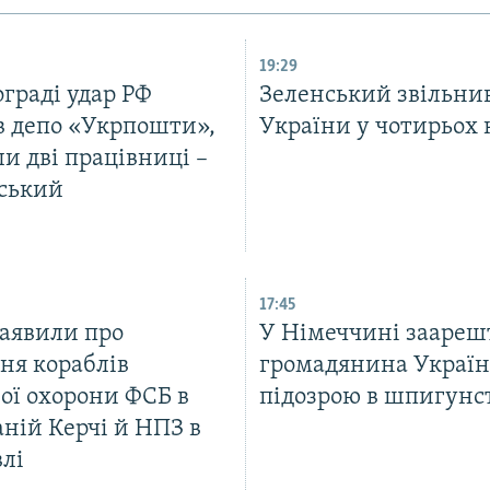
19:29
граді удар РФ
Зеленський звільнив
 депо «Укрпошти»,
України у чотирьох 
и дві працівниці –
ський
17:45
заявили про
У Німеччині заареш
ня кораблів
громадянина Україн
ої охорони ФСБ в
підозрою в шпигунс
ній Керчі й НПЗ в
лі