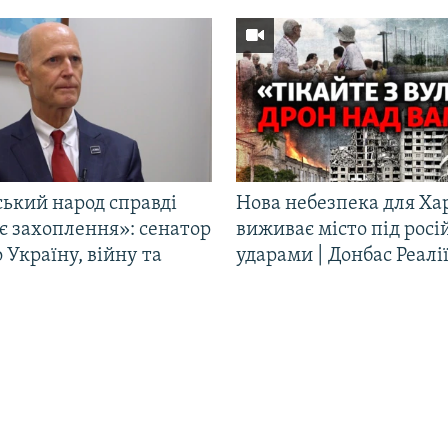
ський народ справді
Нова небезпека для Ха
є захоплення»: сенатор
виживає місто під рос
Україну, війну та
ударами | Донбас Реалі