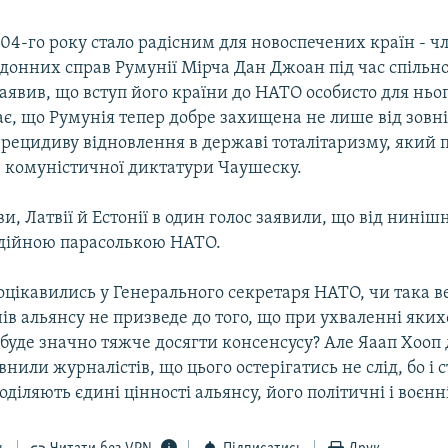
004-го року стало радісним для новоспечених країн - ч
донних справ Румунії Мірча Дан Джоан під час спільно
аявив, що вступ його країни до НАТО особисто для ньог
ає, що Румунія тепер добре захищена не лише від зовн
д рецидиву відновлення в державі тоталітаризму, який
в комуністичної диктатури Чаушеску.
и, Латвії й Естонії в один голос заявили, що від нинішн
адійною парасолькою НАТО.
оцікавились у Генерального секретаря НАТО, чи така в
нів альянсу не призведе до того, що при ухваленні яки
буде значно тяжче досягти консенсусу? Але Яаап Хооп 
внили журналістів, що цього остерігатись не слід, бо і 
поділяють єдині цінності альянсу, його політичні і воєнн