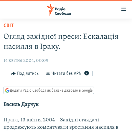
Доступність
посилання
Перейти
СВІТ
до
РАДІО СВОБОДА – 70 РОКІВ
Огляд західної преси: Ескалація
основного
ВСЕ ЗА ДОБУ
матеріалу
насилля в Іраку.
СТАТТІ
Перейти
до
14 квітня 2004, 00:09
ВІЙНА
ПОЛІТИКА
основної
РОСІЙСЬКА «ФІЛЬТРАЦІЯ»
Поділитись
Читати без VPN
ЕКОНОМІКА
навігації
Перейти
ДОНБАС.РЕАЛІЇ
СУСПІЛЬСТВО
до
Додати Радіо Свобода як бажане джерело в Google
КРИМ.РЕАЛІЇ
КУЛЬТУРА
пошуку
Василь Дарчук
ТИ ЯК?
СПОРТ
СХЕМИ
УКРАЇНА
Прага, 13 квітня 2004 – Західні оглядачі
КИТАЙ.ВИКЛИКИ
продовжують коментувати зростання насилля в
СВІТ