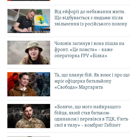
Від ейфорії до небажання жити.
Що відбувається з людьми після
звільнення із російського полону
Чоловік загинув і вона пішла на
фронт. «Це помста» – каже
операторка FPV «Білка»
Та, що планує бій. Як воює і про що
мріє офіцерка батальйону
«Свобода» Маргарита
«Боляче, що мого найкращого
бійця, який став батьком-
одинаком і перевівся в ТЦК, б’ють
свої в тилу» – комбриг Габінет