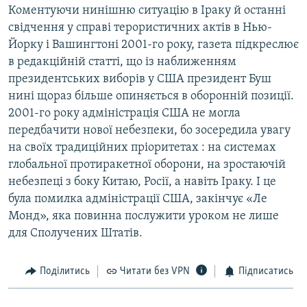
Коментуючи нинішню ситуацію в Іраку й останні
свідчення у справі терористичних актів в Нью-
Йорку і Вашингтоні 2001-го року, газета підкреслює
в редакційній статті, що із наближенням
президентських виборів у США президент Буш
нині щораз більше опиняється в оборонній позиції.
2001-го року адміністрація США не могла
передбачити нової небезпеки, бо зосередила увагу
на своїх традиційних пріоритетах : на системах
глобальної протиракетної оборони, на зростаючій
небезпеці з боку Китаю, Росії, а навіть Іраку. І це
була помилка адміністрації США, закінчує «Ле
Монд», яка повинна послужити уроком не лише
для Сполучених Штатів.
Поділитись
Читати без VPN
Підписатись