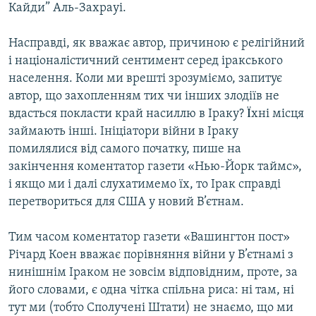
Кайди” Аль-Захрауі.
Усі сайти RFE/RL
Насправді, як вважає автор, причиною є релігійний
і націоналістичний сентимент серед іракського
населення. Коли ми врешті зрозуміємо, запитує
автор, що захопленням тих чи інших злодіїв не
вдасться покласти край насиллю в Іраку? Ïхні місця
займають інші. Ініціатори війни в Іраку
помилялися від самого початку, пише на
закінчення коментатор газети «Нью-Йорк таймс»,
і якщо ми і далі слухатимемо їх, то Ірак справді
перетвориться для США у новий В’єтнам.
Тим часом коментатор газети «Вашингтон пост»
Річард Коен вважає порівняння війни у В’єтнамі з
нинішнім Іраком не зовсім відповідним, проте, за
його словами, є одна чітка спільна риса: ні там, ні
тут ми (тобто Сполучені Штати) не знаємо, що ми