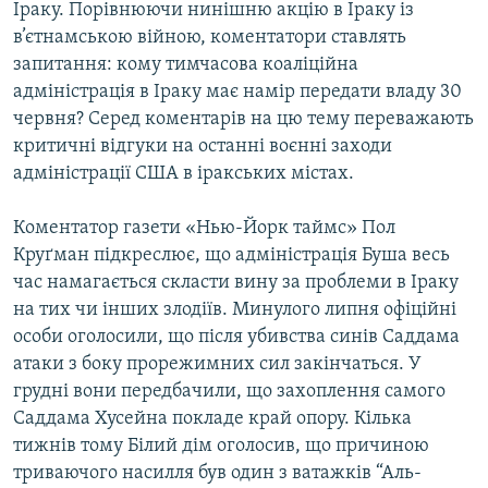
Іраку. Порівнюючи нинішню акцію в Іраку із
МУЛЬТИМЕДІА
в’єтнамською війною, коментатори ставлять
ФОТО
запитання: кому тимчасова коаліційна
адміністрація в Іраку має намір передати владу 30
СПЕЦПРОЄКТИ
червня? Серед коментарів на цю тему переважають
ПОДКАСТИ
критичні відгуки на останні воєнні заходи
адміністрації США в іракських містах.
КРИМ РЕАЛІЇ
РУС
Коментатор газети «Нью-Йорк таймс» Пол
Круґман підкреслює, що адміністрація Буша весь
УКР
час намагається скласти вину за проблеми в Іраку
КТАТ
на тих чи інших злодіїв. Минулого липня офіційні
особи оголосили, що після убивства синів Саддама
ДОЛУЧАЙСЯ!
атаки з боку прорежимних сил закінчаться. У
грудні вони передбачили, що захоплення самого
Саддама Хусейна покладе край опору. Кілька
тижнів тому Білий дім оголосив, що причиною
триваючого насилля був один з ватажків “Аль-