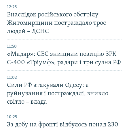
12:25
Внаслідок російського обстрілу
Житомирщини постраждало троє
людей – ДСНС
11:50
«Мадяр»: СБС знищили позицію ЗРК
С-400 «Тріумф», радари і три судна РФ
11:02
Сили РФ атакували Одесу: є
руйнування і постраждалі, зникло
світло – влада
10:25
За добу на фронті відбулось понад 230