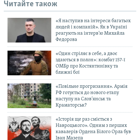
Читайте також
«Я наступив на інтереси багатьох
людей і компаній». Як в Україні
реагують на інтерв’ю Михайла
Федорова
«Один стріляє в себе, а двоє
здаються в полон»: комбат 157-ї
ОМБр про Костянтинівку та
ближні бої
«Повільне прогризання». Армія
РФ готується до нового етапу
наступу на Слов’янськ та
Краматорськ?
«Історія ще раз сміється з
Навроцького». Одним з перших
кавалерів Ордена Білого Орла був
Іван Мазепа