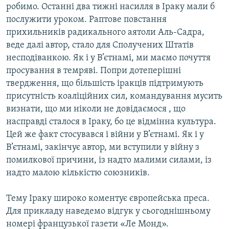
робимо. Останні два тижні насилля в Іраку мали б
послужити уроком. Раптове повстання
прихильників радикального аятоли Аль-Садра,
веде далі автор, стало для Сполучених Штатів
несподіванкою. Як і у В’єтнамі, ми маємо почуття
просування в темряві. Попри дотеперішні
твердження, що більшість іракців підтримують
присутність коаліційних сил, командування мусить
визнати, що ми ніколи не довідаємося , що
насправді сталося в Іраку, бо це відмінна культура.
Цей же факт стосувався і війни у В’єтнамі. Як і у
В’єтнамі, закінчує автор, ми вступили у війну з
помилкової причини, із надто малими силами, із
надто малою кількістю союзників.
Тему Іраку широко коментує європейська преса.
Для прикладу наведемо відгук у сьогоднішньому
номері французької газети «Ле Монд».