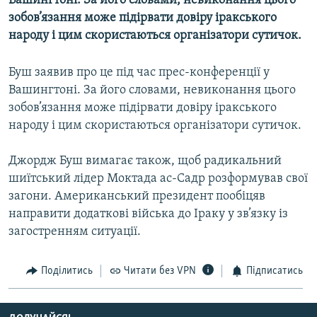
Вашингтоні. За його словами, невиконання цього
МУЛЬТИМЕДІА
зобов’язання може підірвати довіру іракського
народу і цим скористаються організатори сутичок.
ФОТО
СПЕЦПРОЄКТИ
Буш заявив про це під час прес-конференції у
ПОДКАСТИ
Вашингтоні. За його словами, невиконання цього
зобов’язання може підірвати довіру іракського
народу і цим скористаються організатори сутичок.
КРИМ РЕАЛІЇ
РУС
Джордж Буш вимагає також, щоб радикальний
УКР
шиїтський лідер Моктада ас-Садр розформував свої
загони. Американський президент пообіцяв
КТАТ
направити додаткові війська до Іраку у зв’язку із
загостренням ситуації.
ДОЛУЧАЙСЯ!
Поділитись
Читати без VPN
Підписатись