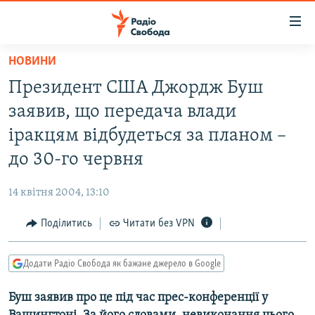
Доступність
посилання
Перейти
НОВИНИ
до
РАДІО СВОБОДА – 70 РОКІВ
Президент США Джордж Буш
основного
ВСЕ ЗА ДОБУ
матеріалу
заявив, що передача влади
СТАТТІ
Перейти
іракцям відбудеться за планом –
до
ВІЙНА
ПОЛІТИКА
до 30-го червня
основної
РОСІЙСЬКА «ФІЛЬТРАЦІЯ»
ЕКОНОМІКА
навігації
14 квітня 2004, 13:10
Перейти
ДОНБАС.РЕАЛІЇ
СУСПІЛЬСТВО
до
Поділитись
Читати без VPN
КРИМ.РЕАЛІЇ
КУЛЬТУРА
пошуку
ТИ ЯК?
СПОРТ
Додати Радіо Свобода як бажане джерело в Google
СХЕМИ
УКРАЇНА
Буш заявив про це під час прес-конференції у
КИТАЙ.ВИКЛИКИ
СВІТ