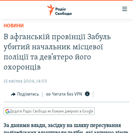
Доступність
посилання
Перейти
НОВИНИ
до
РАДІО СВОБОДА – 70 РОКІВ
В афганській провінції Забуль
основного
ВСЕ ЗА ДОБУ
матеріалу
убитий начальник місцевої
СТАТТІ
Перейти
поліції та дев’ятеро його
до
ВІЙНА
ПОЛІТИКА
охоронців
основної
РОСІЙСЬКА «ФІЛЬТРАЦІЯ»
ЕКОНОМІКА
навігації
15 квітня 2004, 14:03
Перейти
ДОНБАС.РЕАЛІЇ
СУСПІЛЬСТВО
до
Поділитись
Читати без VPN
КРИМ.РЕАЛІЇ
КУЛЬТУРА
пошуку
ТИ ЯК?
СПОРТ
Додати Радіо Свобода як бажане джерело в Google
СХЕМИ
УКРАЇНА
За даними влади, засідку на шляху пересування
КИТАЙ.ВИКЛИКИ
СВІТ