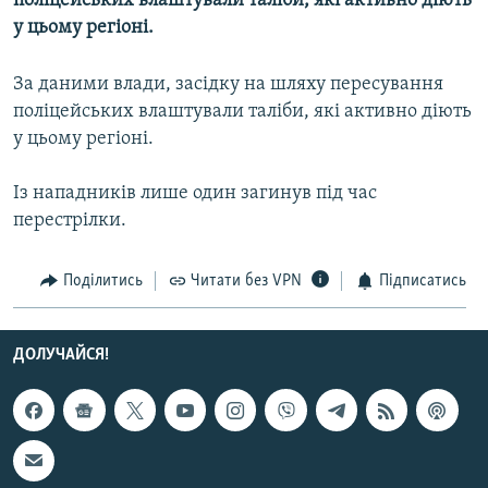
поліцейських влаштували таліби, які активно діють
МУЛЬТИМЕДІА
у цьому регіоні.
ФОТО
За даними влади, засідку на шляху пересування
СПЕЦПРОЄКТИ
поліцейських влаштували таліби, які активно діють
ПОДКАСТИ
у цьому регіоні.
Із нападників лише один загинув під час
КРИМ РЕАЛІЇ
перестрілки.
РУС
УКР
Поділитись
Читати без VPN
Підписатись
КТАТ
ДОЛУЧАЙСЯ!
ДОЛУЧАЙСЯ!