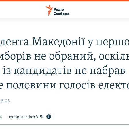
дента Македонiї у перш
иборiв не обраний, оскiл
 iз кандидатiв не набрав
е половини голосiв елект
18:03
ь
Читати без VPN