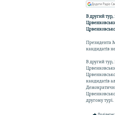
МУЛЬТИМЕДІА
Додати Радіо Св
ФОТО
В другий тур,
СПЕЦПРОЄКТИ
Црвенковський
ПОДКАСТИ
Црвенковськог
Президента Ма
кандидатiв не
В другий тур,
Црвенковський
Црвенковськог
кандидатiв ал
Демократичної
Црвенковсько
другому турi.
Поділитис