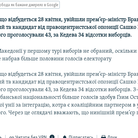
обода як бажане джерело в Google
 що вiдбудеться 28 квiтня, увiйшли прем’єр-мiнiстр Бра
 та кандидат вiд правоцентристської опозицiї Сашко 
о проголосували 43, за Кедева 34 вiдсотки виборцiв.
кедонiї у першому турi виборiв не обраний, оскiльки
 набрав бiльше половини голосiв електорату
 що вiдбудеться 28 квiтня, увiйшли прем’єр-мiнiстр Бра
 та кандидат вiд правоцентристської опозицiї Сашко 
о проголосували 43, за Кедева 34 вiдсотки виборцiв. 
банської нацiональностi бiльше голосiв здобув Ґзим Ост
 унiї за iнтеграцiю, котра є коалiцiйним партнером в 
го. Через це оглядачi вважають, що нинiшнiй прем’єр
ь
Читати без VPN
Підписатись
Друк