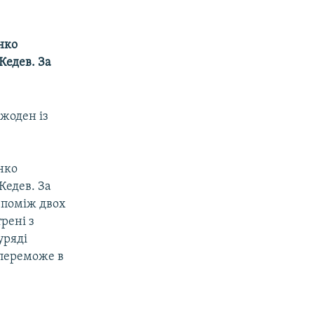
нко
Кедев. За
 жоден iз
нко
Кедев. За
З-помiж двох
ренi з
урядi
 переможе в