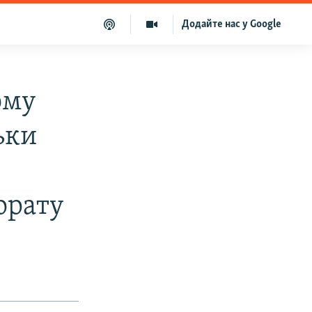
Додайте нас у Google
ому
ьки
орату