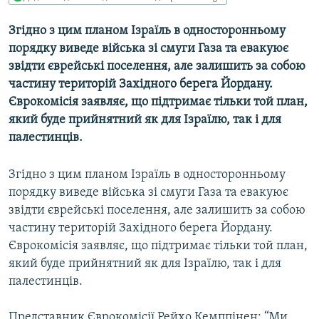
МУЛЬТИМЕДІА
Згідно з цим планом Ізраїль в односторонньому
ФОТО
порядку виведе війська зі смуги Газа та евакуює
СПЕЦПРОЄКТИ
звідти єврейські поселення, але залишить за собою
частину територій Західного берега Йордану.
ПОДКАСТИ
Єврокомісія заявляє, що підтримає тільки той план,
який буде прийнятний як для Ізраїлю, так і для
КРИМ РЕАЛІЇ
палестинців.
РУС
УКР
Згідно з цим планом Ізраїль в односторонньому
порядку виведе війська зі смуги Газа та евакуює
КТАТ
звідти єврейські поселення, але залишить за собою
частину територій Західного берега Йордану.
ДОЛУЧАЙСЯ!
Єврокомісія заявляє, що підтримає тільки той план,
який буде прийнятний як для Ізраїлю, так і для
палестинців.
Представник Єврокомісії Рейхо Кемппінен: “Ми,