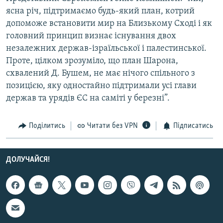
Усі сайти RFE/RL
ясна річ, підтримаємо будь-який план, котрий
допоможе встановити мир на Близькому Сході і як
головний принцип визнає існування двох
незалежних держав-ізраїльської і палестинської.
Проте, цілком зрозуміло, що план Шарона,
схвалений Д. Бушем, не має нічого спільного з
позицією, яку одностайно підтримали усі глави
держав та урядів ЄС на саміті у березні”.
Поділитись
Читати без VPN
Підписатись
ДОЛУЧАЙСЯ!