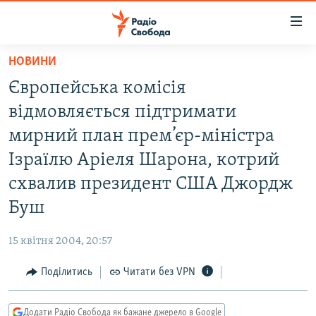
Доступність
посилання
Перейти
НОВИНИ
до
РАДІО СВОБОДА – 70 РОКІВ
Європейська комісія
основного
ВСЕ ЗА ДОБУ
матеріалу
відмовляється підтримати
СТАТТІ
Перейти
мирний план прем’єр-міністра
до
ВІЙНА
ПОЛІТИКА
Ізраїлю Аріеля Шарона, котрий
основної
РОСІЙСЬКА «ФІЛЬТРАЦІЯ»
ЕКОНОМІКА
навігації
схвалив президент США Джордж
Перейти
ДОНБАС.РЕАЛІЇ
СУСПІЛЬСТВО
Буш
до
КРИМ.РЕАЛІЇ
КУЛЬТУРА
пошуку
15 квітня 2004, 20:57
ТИ ЯК?
СПОРТ
Поділитись
Читати без VPN
СХЕМИ
УКРАЇНА
КИТАЙ.ВИКЛИКИ
СВІТ
Додати Радіо Свобода як бажане джерело в Google