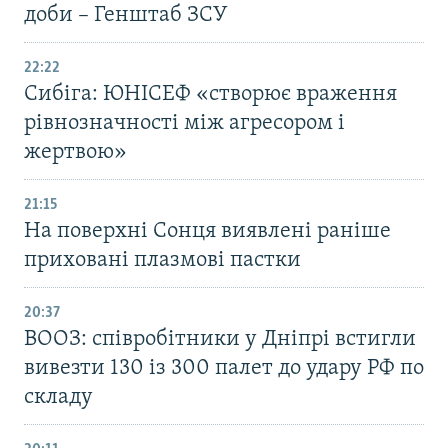
доби – Генштаб ЗСУ
22:22
Сибіга: ЮНІСЕФ «створює враження
рівнозначності між агресором і
жертвою»
21:15
На поверхні Сонця виявлені раніше
приховані плазмові пастки
20:37
ВООЗ: співробітники у Дніпрі встигли
вивезти 130 із 300 палет до удару РФ по
складу