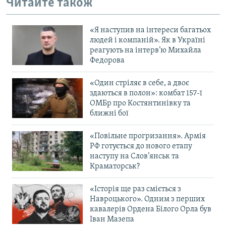
Читайте також
«Я наступив на інтереси багатьох
людей і компаній». Як в Україні
реагують на інтерв’ю Михайла
Федорова
«Один стріляє в себе, а двоє
здаються в полон»: комбат 157-ї
ОМБр про Костянтинівку та
ближні бої
«Повільне прогризання». Армія
РФ готується до нового етапу
наступу на Слов’янськ та
Краматорськ?
«Історія ще раз сміється з
Навроцького». Одним з перших
кавалерів Ордена Білого Орла був
Іван Мазепа