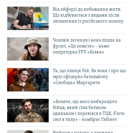
Від ейфорії до небажання жити.
Що відбувається з людьми після
звільнення із російського полону
Чоловік загинув і вона пішла на
фронт. «Це помста» – каже
операторка FPV «Білка»
Та, що планує бій. Як воює і про що
мріє офіцерка батальйону
«Свобода» Маргарита
«Боляче, що мого найкращого
бійця, який став батьком-
одинаком і перевівся в ТЦК, б’ють
свої в тилу» – комбриг Габінет