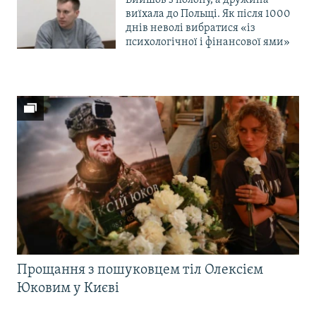
Вийшов з полону, а дружина
виїхала до Польщі. Як після 1000
днів неволі вибратися «із
психологічної і фінансової ями»
Прощання з пошуковцем тіл Олексієм
Юковим у Києві