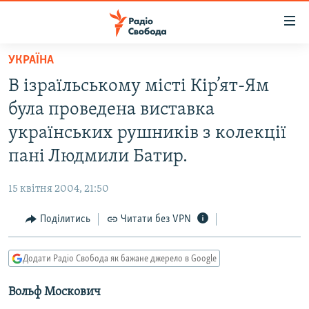
Доступність
посилання
Перейти
УКРАЇНА
до
РАДІО СВОБОДА – 70 РОКІВ
В ізраїльському місті Кір’ят-Ям
основного
ВСЕ ЗА ДОБУ
матеріалу
була проведена виставка
СТАТТІ
Перейти
українських рушників з колекції
до
ВІЙНА
ПОЛІТИКА
пані Людмили Батир.
основної
РОСІЙСЬКА «ФІЛЬТРАЦІЯ»
ЕКОНОМІКА
навігації
15 квітня 2004, 21:50
Перейти
ДОНБАС.РЕАЛІЇ
СУСПІЛЬСТВО
до
Поділитись
Читати без VPN
КРИМ.РЕАЛІЇ
КУЛЬТУРА
пошуку
ТИ ЯК?
СПОРТ
Додати Радіо Свобода як бажане джерело в Google
СХЕМИ
УКРАЇНА
Вольф Москович
КИТАЙ.ВИКЛИКИ
СВІТ